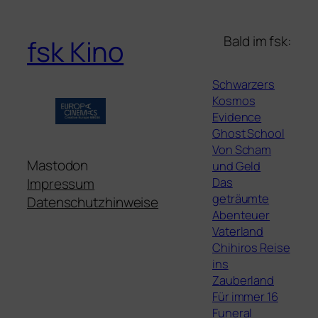
Bald im fsk:
fsk Kino
Schwarzers
Kosmos
Evidence
Ghost School
Von Scham
Mastodon
und Geld
Das
Impressum
geträumte
Datenschutzhinweise
Abenteuer
Vaterland
Chihiros Reise
ins
Zauberland
Für immer 16
Funeral