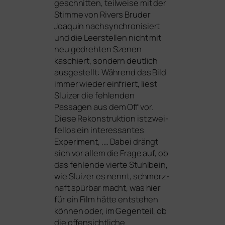
geschnit­ten, teil­wei­se mit der
Stimme von Rivers Bruder
Joaquin nach­syn­chro­ni­siert
und die Leerstellen nicht mit
neu gedreh­ten Szenen
kaschiert, son­dern deut­lich
aus­ge­stellt: Während das Bild
immer wie­der ein­friert, liest
Sluizer die feh­len­den
Passagen aus dem Off vor.
Diese Rekonstruktion ist zwei­
fel­los ein inter­es­san­tes
Experiment, .… Dabei drängt
sich vor allem die Frage auf, ob
das feh­len­de vier­te Stuhlbein,
wie Sluizer es nennt, schmerz­
haft spür­bar macht, was hier
für ein Film hät­te ent­ste­hen
kön­nen oder, im Gegenteil, ob
die offen­sicht­li­che