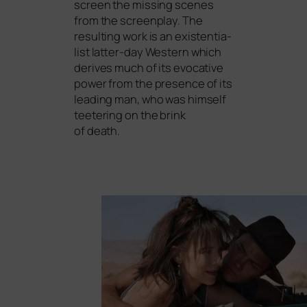
screen the miss­ing sce­nes
from the screen­play. The
resul­ting work is an exis­ten­tia­
list lat­ter-day Western which
deri­ves much of its evo­ca­ti­ve
power from the pre­sence of its
lea­ding man, who was hims­elf
tee­te­ring on the brink
of death.