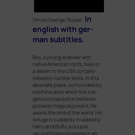
In
film by George Sluizer.
eng­lish with ger­
man subtitles.
Boy, a young widower with
nati­ve American roots, lives in
a desert in the
USA
con­ta­mi­
na­ted by nuclear tests. In this
deso­la­te place, sur­roun­ded by
kat­chi­na
dolls which the indi­
ge­nous popu­la­ti­on belie­ves
pos­sess magi­cal powers, he
awaits the end of the world. His
refu­ge is sud­den­ly inva­ded by
Harry and Buffy, a cou­ple
second honey­moo­ning in an