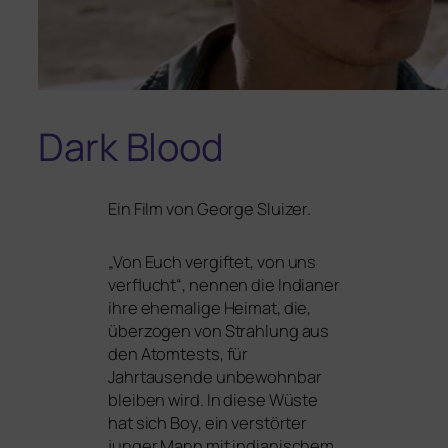
Dark Blood
Ein Film von George Sluizer.
„
Von Euch ver­gif­tet, von uns
ver­flucht“, nen­nen die Indianer
ihre ehe­ma­li­ge Heimat, die,
über­zo­gen von Strahlung aus
den Atomtests, für
Jahrtausende unbe­wohn­bar
blei­ben wird. In die­se Wüste
hat sich Boy, ein ver­stör­ter
jun­ger Mann mit india­ni­schem