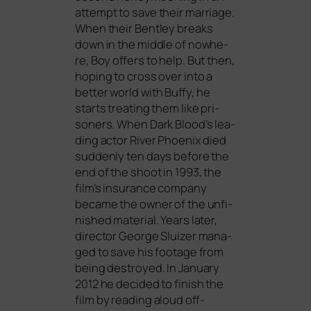
attempt to save their mar­ria­ge.
When their Bentley breaks
down in the midd­le of nowhe­
re, Boy offers to help. But then,
hoping to cross over into a
bet­ter world with Buffy, he
starts trea­ting them like pri­
soners. When
Dark Blood
’s lea­
ding actor River Phoenix died
sud­den­ly ten days befo­re the
end of the shoot in 1993, the
film’s insu­rance com­pa­ny
beca­me the owner of the unfi­
nis­hed mate­ri­al. Years later,
direc­tor George Sluizer mana­
ged to save his foo­ta­ge from
being des­troy­ed. In January
2012 he deci­ded to finish the
film by rea­ding aloud off-