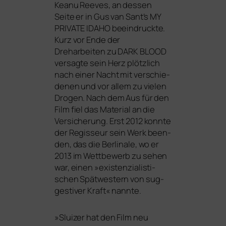
Keanu Reeves, an des­sen
Seite er in Gus van Sant’s
MY
PRIVATE
IDAHO
beein­druck­te.
Kurz vor Ende der
Dreharbeiten zu
DARK
BLOOD
ver­sag­te sein Herz plötz­lich
nach einer Nacht mit ver­schie­
de­nen und vor allem zu vie­len
Drogen. Nach dem Aus für den
Film fiel das Material an die
Versicherung. Erst 2012 konn­te
der Regisseur sein Werk been­
den, das die Berlinale, wo er
2013 im Wettbewerb zu sehen
war, einen »exis­ten­zia­lis­ti­
schen Spätwestern von sug­
ges­ti­ver Kraft« nannte.
»
Sluizer hat den Film neu