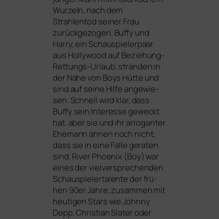
Wurzeln, nach dem
Strahlentod sei­ner Frau
zurück­ge­zo­gen. Buffy und
Harry, ein Schauspielerpaar
aus Hollywood auf Beziehung-
Rettungs-Urlaub, stran­den in
der Nähe von Boys Hütte und
sind auf sei­ne Hilfe ange­wie­
sen. Schnell wird klar, dass
Buffy sein Interesse geweckt
hat, aber sie und ihr arro­gan­ter
Ehemann ahnen noch nicht,
dass sie in eine Falle gera­ten
sind. River Phoenix (Boy) war
eines der viel­ver­spre­chen­den
Schauspielertalente der frü­
hen 90er Jahre, zusam­men mit
heu­ti­gen Stars wie Johnny
Depp, Christian Slater oder