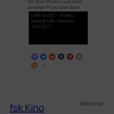
mit: River Phoenix Judy Davis
Jonathan Pryce Karen Black
DARK
BLOOD
– (Trailer) |
missingFILMs | Kinostart:
13.07.2017
Bald im fsk:
fsk Kino