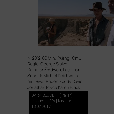
Nl 2012, 86 Min., engl. OmU
Regie: George Sluizer
Kamera: Edward Lachman
Schnitt: Michiel Reichwein
mit: River Phoenix Judy Davis
Jonathan Pryce Karen Black
DARK
BLOOD
– (Trailer) |
missingFILMs | Kinostart:
13.07.2017