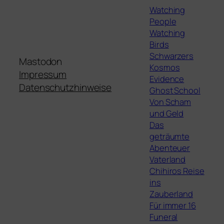
Watching
People
Watching
Birds
Schwarzers
Mastodon
Kosmos
Impressum
Evidence
Datenschutzhinweise
Ghost School
Von Scham
und Geld
Das
geträumte
Abenteuer
Vaterland
Chihiros Reise
ins
Zauberland
Für immer 16
Funeral