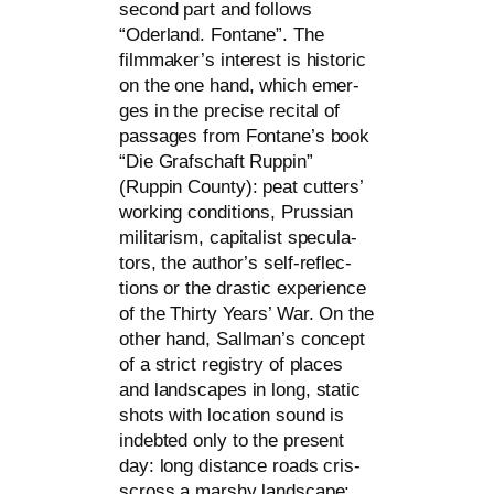
second part and fol­lows
“Oderland. Fontane”. The
filmmaker’s inte­rest is his­to­ric
on the one hand, which emer­
ges in the pre­cise reci­tal of
pas­sa­ges from Fontane’s book
“Die Grafschaft Ruppin”
(Ruppin County): peat cut­ters’
working con­di­ti­ons, Prussian
mili­ta­rism, capi­ta­list spe­cu­la­
tors, the author’s self-reflec­
tions or the dra­stic expe­ri­ence
of the Thirty Years’ War. On the
other hand, Sallman’s con­cept
of a strict regis­try of places
and land­scapes in long, sta­tic
shots with loca­ti­on sound is
indeb­ted only to the pre­sent
day: long distance roads cris­
scross a mars­hy land­scape;