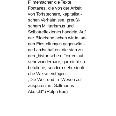
Filmemacher die Texte
Fontanes, die von der Arbeit
von Torfstechern, kapi­ta­lis­ti­
schen Verhältnisse, preu­ßi­
schem Militarismus und
Selbstreflexionen han­deln. Auf
der Bildebene sehen wir in lan­
gen Einstellungen gegen­wär­ti­
ge Landschaften, die sich zu
den „his­to­ri­schen“ Texten auf
sehr wun­der­ba­re, gar nicht so
betu­li­che, son­dern sehr sinn­li­
che Weise einfügen.
„Die Welt und ihr Wesen auf­
zu­spü­ren, ist Sallmanns
Absicht“ (Ralph Eue)