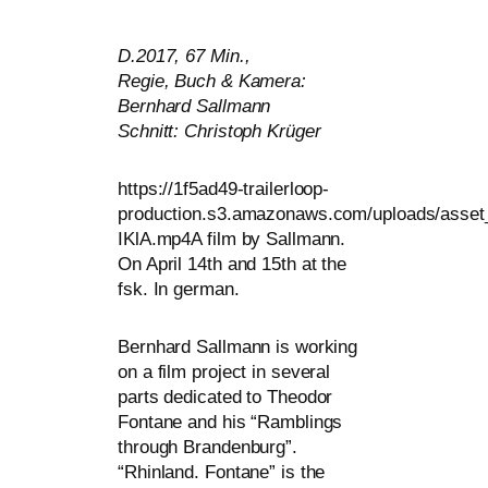
D.2017, 67 Min.,
Regie, Buch
&
Kamera:
Bernhard Sallmann
Schnitt: Christoph Krüger
https://1f5ad49-trailerloop-
production.s3.amazonaws.com/uploads/asset_
IKlA.mp4A film by Sallmann.
On April 14th and 15th at the
fsk. In german.
Bernhard Sallmann is working
on a film pro­ject in seve­ral
parts dedi­ca­ted to Theodor
Fontane and his “Ramblings
through Brandenburg”.
“Rhinland. Fontane” is the