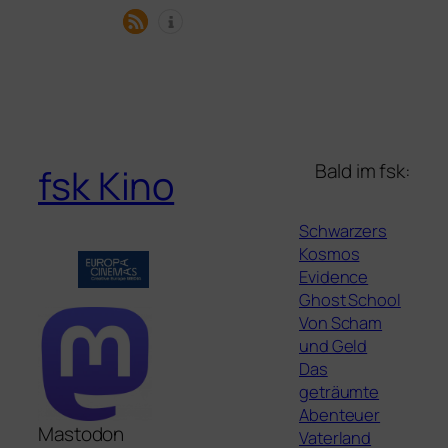
Bald im fsk:
fsk Kino
Schwarzers
Kosmos
Evidence
Ghost School
Von Scham
und Geld
Das
geträumte
Abenteuer
Mastodon
Vaterland