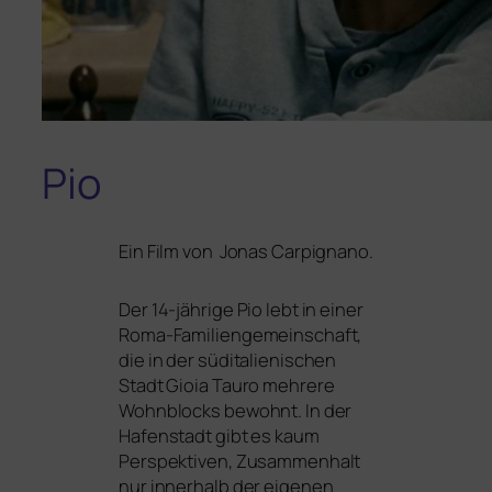
Pio
Ein Film von Jonas Carpignano.
Der 14-jäh­ri­ge Pio lebt in einer
Roma-Familiengemeinschaft,
die in der süd­ita­lie­ni­schen
Stadt Gioia Tauro meh­re­re
Wohnblocks bewohnt. In der
Hafenstadt gibt es kaum
Perspektiven, Zusammenhalt
nur inner­halb der eige­nen