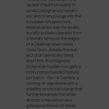
rac­ters lifted from rea­li­ty in
Jonas Carpignano’s huma­ni­
stic and time­ly plun­ge into the
European refu­gee cri­sis,
Mediterranea, was Pio Amato,
a craf­ty pre­teen ope­ra­tor from
a Romani fami­ly on the edges
of a Calabrian town cal­led
Gioia Tauro. Already the sub­
ject of an iden­ti­cal­ly titled
short film, this magne­tic
Dickensian hust­ler now gets a
rich­ly con­tex­tua­li­zed fea­ture
por­trait in Pio – A Ciambra, a
coming-of-age dra­ma with a
ste­alt­hy emo­tio­nal char­ge that
fur­ther enhan­ces the writer-
director’s repu­ta­ti­on as a
gifted prac­ti­tio­ner of Italian