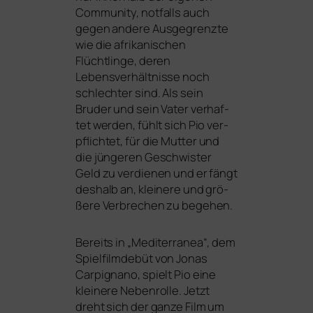
Community, not­falls auch
gegen ande­re Ausgegrenzte
wie die afri­ka­ni­schen
Flüchtlinge, deren
Lebensverhältnisse noch
schlech­ter sind. Als sein
Bruder und sein Vater ver­haf­
tet wer­den, fühlt sich Pio ver­
pflich­tet, für die Mutter und
die jün­ge­ren Geschwister
Geld zu ver­die­nen und er fängt
des­halb an, klei­ne­re und grö­
ße­re Verbrechen zu begehen.
Bereits in „Mediterranea“, dem
Spielfilmdebüt von Jonas
Carpignano, spielt Pio eine
klei­ne­re Nebenrolle. Jetzt
dreht sich der gan­ze Film um