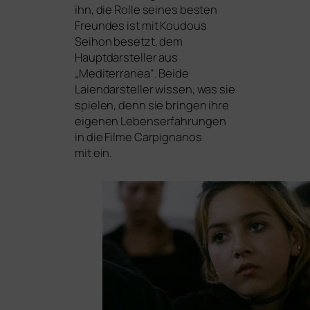
ihn, die Rolle sei­nes bes­ten
Freundes ist mit Koudous
Seihon besetzt, dem
Hauptdarsteller aus
„Mediterranea“. Beide
Laiendarsteller wis­sen, was sie
spie­len, denn sie brin­gen ihre
eige­nen Lebenserfahrungen
in die Filme Carpignanos
mit ein.