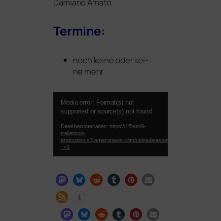
Damiano Amato
Termine:
noch kei­ne oder kei­
ne mehr
Video-
Media error: Format(s) not
Player
supported or source(s) not found
Datei herunterladen: https://1f5ad49-
trailerloop-
production.s3.amazonaws.com/uploads/asset_preview/video/fil
_=1