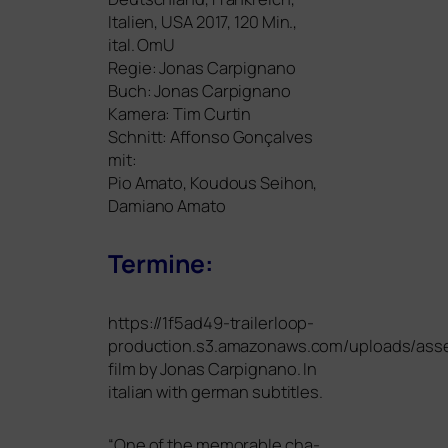
Italien,
USA
2017, 120 Min.,
ital. OmU
Regie: Jonas Carpignano
Buch: Jonas Carpignano
Kamera: Tim Curtin
Schnitt: Affonso Gonçalves
mit:
Pio Amato, Koudous Seihon,
Damiano Amato
Termine:
https://1f5ad49-trailerloop-
production.s3.amazonaws.com/uploads/ass
film by Jonas Carpignano. In
ita­li­an with ger­man subtitles.
“
One of the memo­rable cha­