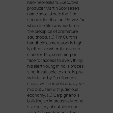
neo-neo­rea­lism. Executive
pro­du­cer Martin Scorsese’s
name should help the film
secu­re dis­tri­bu­ti­on. Pio was 14
when the film was made, on
the pre­cipi­ce of pre­ma­tu­re
adult­hood. (…) Tim Curtin’s
hand­held came­ra­work is high­
ly effec­ti­ve when it moves in
clo­se on Pio, sear­ching his
face for access to ever­y­thing
his alert young mind is pro­ces­
sing. Invaluable tex­tu­re is pro­
vi­ded also by Dan Romer’s
score, which is bold and dyna­
mic but used with judi­cious
eco­no­my. (…) Carpignano is
buil­ding an impres­si­ve­ly cohe­
si­ve gal­lery of out­si­der por­
traits.” (David Rooney, The