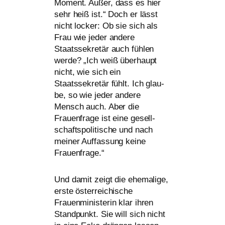
Moment. Außer, dass es hier
sehr heiß ist.“ Doch er lässt
nicht locker: Ob sie sich als
Frau wie jeder ande­re
Staatssekretär auch füh­len
wer­de? „Ich weiß über­haupt
nicht, wie sich ein
Staatssekretär fühlt. Ich glau­
be, so wie jeder ande­re
Mensch auch. Aber die
Frauenfrage ist eine gesell­
schafts­po­li­ti­sche und nach
mei­ner Auffassung kei­ne
Frauenfrage.“
Und damit zeigt die ehe­ma­li­ge,
ers­te öster­rei­chi­sche
Frauenministerin klar ihren
Standpunkt. Sie will sich nicht