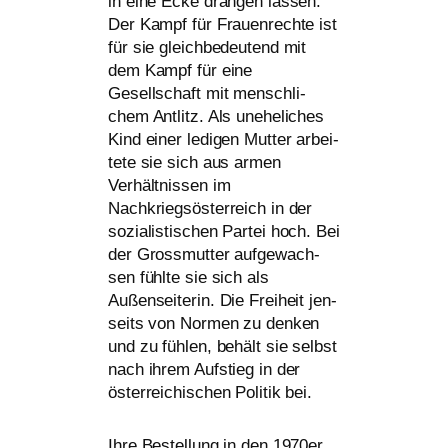
in eine Ecke drän­gen las­sen.
Der Kampf für Frauenrechte ist
für sie gleich­be­deu­tend mit
dem Kampf für eine
Gesellschaft mit mensch­li­
chem Antlitz. Als unehe­li­ches
Kind einer ledi­gen Mutter arbei­
te­te sie sich aus armen
Verhältnissen im
Nachkriegsösterreich in der
sozia­lis­ti­schen Partei hoch. Bei
der Grossmutter auf­ge­wach­
sen fühl­te sie sich als
Außenseiterin. Die Freiheit jen­
seits von Normen zu den­ken
und zu füh­len, behält sie selbst
nach ihrem Aufstieg in der
öster­rei­chi­schen Politik bei.
Ihre Bestellung in den 1970er