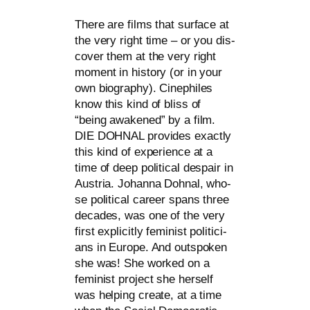
There are films that sur­face at
the very right time – or you dis­
co­ver them at the very right
moment in histo­ry (or in your
own bio­gra­phy). Cinephiles
know this kind of bliss of
“being awa­ken­ed” by a film.
DIE
DOHNAL
pro­vi­des exact­ly
this kind of expe­ri­ence at a
time of deep poli­ti­cal des­pair in
Austria. Johanna Dohnal, who­
se poli­ti­cal care­er spans three
deca­des, was one of the very
first expli­cit­ly femi­nist poli­ti­ci­
ans in Europe. And out­spo­ken
she was! She work­ed on a
femi­nist pro­ject she hers­elf
was hel­ping crea­te, at a time