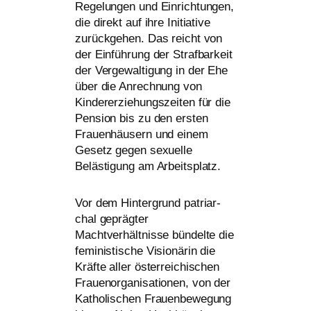
Regelungen und Einrichtungen,
die direkt auf ihre Initiative
zurück­ge­hen. Das reicht von
der Einführung der Strafbarkeit
der Vergewaltigung in der Ehe
über die Anrechnung von
Kindererziehungszeiten für die
Pension bis zu den ers­ten
Frauenhäusern und einem
Gesetz gegen sexu­el­le
Belästigung am Arbeitsplatz.
Vor dem Hintergrund patri­ar­
chal gepräg­ter
Machtverhältnisse bün­del­te die
femi­nis­ti­sche Visionärin die
Kräfte aller öster­rei­chi­schen
Frauenorganisationen, von der
Katholischen Frauenbewegung