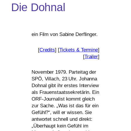
Die Dohnal
ein Film von Sabine Derflinger.
[
Credits
] [
Tickets
&
Termine
]
[
Trailer
]
November 1979. Parteitag der
SPÖ
, Villach, 23 Uhr. Johanna
Dohnal gibt ihr ers­tes Interview
als Frauenstaatssekretärin. Ein
ORF-Journalist kommt gleich
zur Sache. „Was ist das für ein
Gefühl?“, will er wis­sen. Sie
ant­wor­tet schnell und direkt:
„Überhaupt kein Gefühl im