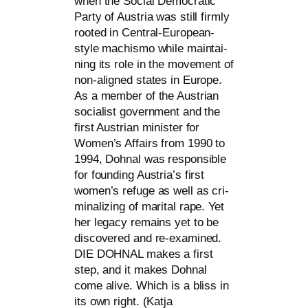
when the Social Democratic
Party of Austria was still firm­ly
roo­ted in Central-European-
style machis­mo while main­tai­
ning its role in the move­ment of
non-ali­gned sta­tes in Europe.
As a mem­ber of the Austrian
socia­list govern­ment and the
first Austrian minis­ter for
Women’s Affairs from 1990 to
1994, Dohnal was respon­si­ble
for foun­ding Austria’s first
women’s refu­ge as well as cri­
mi­na­li­zing of marital rape. Yet
her lega­cy remains yet to be
dis­co­ver­ed and re-exami­ned.
DIE
DOHNAL
makes a first
step, and it makes Dohnal
come ali­ve. Which is a bliss in
its own right. (Katja