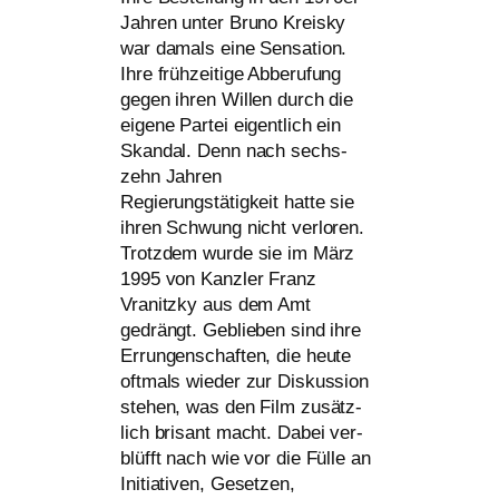
Jahren unter Bruno Kreisky
war damals eine Sensation.
Ihre früh­zei­ti­ge Abberufung
gegen ihren Willen durch die
eige­ne Partei eigent­lich ein
Skandal. Denn nach sechs­
zehn Jahren
Regierungstätigkeit hat­te sie
ihren Schwung nicht ver­lo­ren.
Trotzdem wur­de sie im März
1995 von Kanzler Franz
Vranitzky aus dem Amt
gedrängt. Geblieben sind ihre
Errungenschaften, die heu­te
oft­mals wie­der zur Diskussion
ste­hen, was den Film zusätz­
lich bri­sant macht. Dabei ver­
blüfft nach wie vor die Fülle an
Initiativen, Gesetzen,