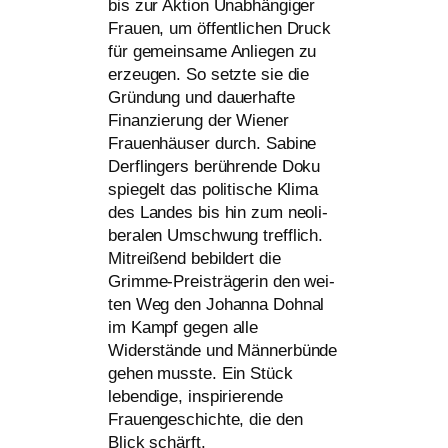
bis zur Aktion Unabhängiger
Frauen, um öffent­li­chen Druck
für gemein­sa­me Anliegen zu
erzeu­gen. So setz­te sie die
Gründung und dau­er­haf­te
Finanzierung der Wiener
Frauenhäuser durch. Sabine
Derflingers berüh­ren­de Doku
spie­gelt das poli­ti­sche Klima
des Landes bis hin zum neo­li­
be­ra­len Umschwung treff­lich.
Mitreißend bebil­dert die
Grimme-Preisträgerin den wei­
ten Weg den Johanna Dohnal
im Kampf gegen alle
Widerstände und Männerbünde
gehen muss­te. Ein Stück
leben­di­ge, inspi­rie­ren­de
Frauengeschichte, die den
Blick schärft.