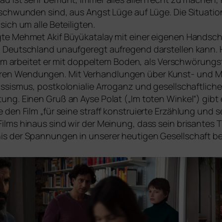
r­schwun­den sind, aus Angst Lüge auf Lüge. Die Situation
ich um alle Beteiligten.
­te Mehmet Akif Büyükatalay mit einer eige­nen Handschrif
Deutschland unauf­ge­regt auf­re­gend dar­stel­len kann.
ilm arbei­tet er mit dop­pel­tem Boden, als Verschwörungst
­ren Wendungen. Mit Verhandlungen über Kunst- und Me
ismus, post­ko­lo­nia­lie Arroganz und gesell­schaft­li­c
ung. Einen Gruß an Ayse Polat („Im toten Winkel“) gibt
den Film „für sei­ne straff kon­stru­ier­te Erzählung und 
ms hin­aus sind wir der Meinung, dass sein bri­san­tes T
s der Spannungen in unse­rer heu­ti­gen Gesellschaft bei