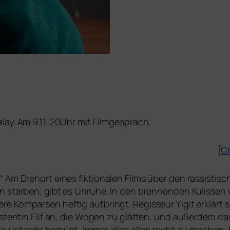
lay. Am 9.11. 20Uhr mit Filmgespräch.
[
Cr
Am Drehort eines fik­tio­na­len Films über den ras­sis­tis
 star­ben, gibt es Unruhe. In den bren­nen­den Kulissen
re Komparsen hef­tig auf­bringt. Regisseur Yigit erklärt 
stentin Elif an, die Wogen zu glät­ten, und außer­dem das
au ist sehr bemüht, immer alles allen recht zu machen, h