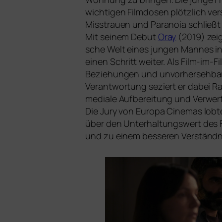
wich­ti­gen Filmdosen plötz­lich ve
Misstrauen und Paranoia schließt s
Mit sei­nem Debut
Oray
(2019) zeig
sche Welt eines jun­gen Mannes in 
einen Schritt wei­ter. Als Film-im-F
Beziehungen und unvor­her­seh­ba
Verantwortung seziert er dabei Rass
media­le Aufbereitung und Verwert
Die Jury von Europa Cinemas lob­te 
über den Unterhaltungswert des Fil
und zu einem bes­se­ren Verständni