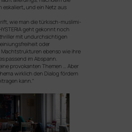
 eska­liert„ und ein Netz aus
t, wie man die tür­kisch-mus­li­mi­
HYSTERIA
geht gekonnt noch
hriller mit undurch­sich­ti­gen
iniungsfreiheit oder
he Machtstrukturen eben­so wie ihre
 es pas­send im Abspann.
sei­ne pro­vo­kan­ten Themen … Aber
hema wirk­lich den Dialog för­dern
­tra­gen kann.“