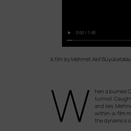
A film by Mehmet Akif Büyükatalay.
W
hen a bur­ned Q
turm­oil. Caught
and lies. Mehmet
within-a-film mo
the dyna­mics of 