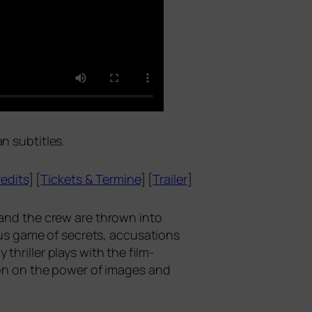
n subtitles.
edits
] [
Tickets
&
Termine
] [
Trailer
]
 and the crew are thrown into
rous game of secrets, accu­sa­ti­ons
 thril­ler plays with the film-
­tion on the power of images and