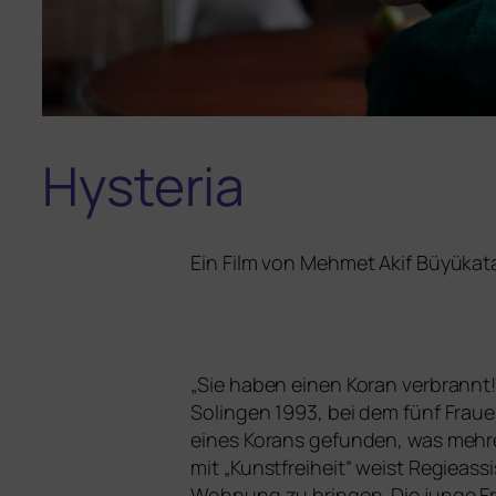
Hysteria
Ein Film von Mehmet Akif Büyükata
„
Sie haben einen Koran ver­brannt!“ 
Solingen 1993, bei dem fünf Frauen
eines Korans gefun­den, was meh­re­
mit „Kunstfreiheit“ weist Regieassi
Wohnung zu brin­gen. Die jun­ge Fr