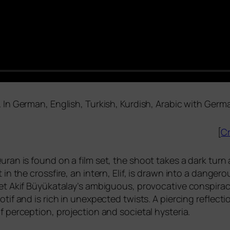
 In German, English, Turkish, Kurdish, Arabic with Germa
[
Cr
uran is found on a film set, the shoot takes a dark turn
 in the cross­fi­re, an intern, Elif, is drawn into a dan­ge­
 Akif Büyükatalay’s ambi­guous, pro­vo­ca­ti­ve con­spi­ra­cy
tif and is rich in unex­pec­ted twists. A pier­cing reflec
per­cep­ti­on, pro­jec­tion and socie­tal hysteria.