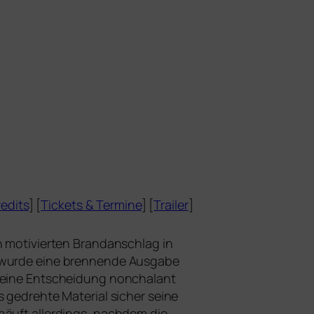
edits
] [
Tickets
&
Termine
] [
Trailer
]
ch moti­vier­ten Brandanschlag in
 wur­de eine bren­nen­de Ausgabe
sei­ne Entscheidung non­cha­lant
 gedreh­te Material sicher sei­ne
äuft aller­dings, nach­dem die