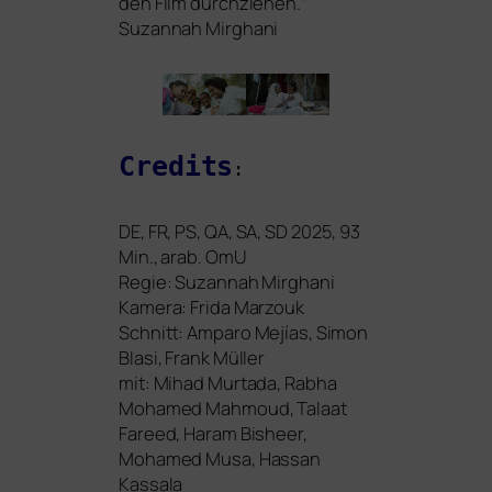
den Film durch­zie­hen.“
Suzannah Mirghani
Credits
:
DE
,
FR
,
PS
,
QA
,
SA
,
SD
2025, 93
Min., arab. OmU
Regie: Suzannah Mirghani
Kamera: Frida Marzouk
Schnitt: Amparo Mejías, Simon
Blasi, Frank Müller
mit: Mihad Murtada, Rabha
Mohamed Mahmoud, Talaat
Fareed, Haram Bisheer,
Mohamed Musa, Hassan
Kassala