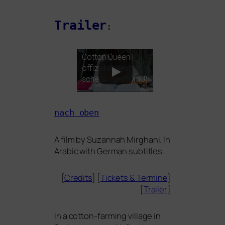
Trailer
:
Cotton Queen |
offi­zi­el­ler deut­
scher Trailer (OmU)
nach oben
A film by
Suzannah Mirghani
. In
Arabic with German subtitles.
[
Credits
] [
Tickets
&
Termine
]
[
Trailer
]
In a cot­ton-far­ming vil­la­ge in