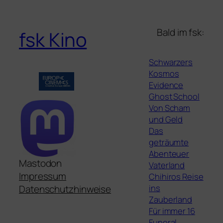
Bald im fsk:
fsk Kino
Schwarzers
Kosmos
Evidence
Ghost School
Von Scham
und Geld
Das
geträumte
Abenteuer
Mastodon
Vaterland
Impressum
Chihiros Reise
ins
Datenschutzhinweise
Zauberland
Für immer 16
Funeral