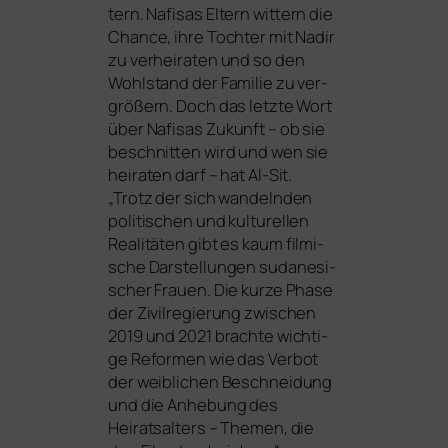
tern. Nafisas Eltern wit­tern die
Chance, ihre Tochter mit Nadir
zu ver­hei­ra­ten und so den
Wohlstand der Familie zu ver­
grö­ßern. Doch das letz­te Wort
über Nafisas Zukunft – ob sie
beschnit­ten wird und wen sie
hei­ra­ten darf – hat Al-Sit.
„Trotz der sich wan­deln­den
poli­ti­schen und kul­tu­rel­len
Realitäten gibt es kaum fil­mi­
sche Darstellungen suda­ne­si­
scher Frauen. Die kur­ze Phase
der Zivilregierung zwi­schen
2019 und 2021 brach­te wich­ti­
ge Reformen wie das Verbot
der weib­li­chen Beschneidung
und die Anhebung des
Heiratsalters – Themen, die