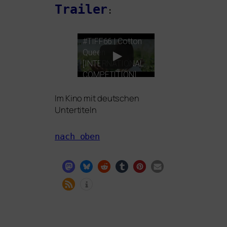
Trailer
:
#
TIFF66
| Cotton
Queen
[
INTERNATIONAL
COMPETITION
]
Im Kino mit deut­schen
Untertiteln
nach oben