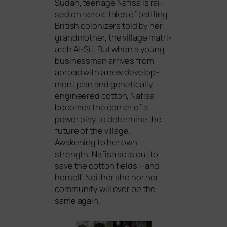
Sudan, teenage Nafisa is rai­
sed on heroic tales of batt­ling
British colo­ni­zers told by her
grand­mo­ther, the vil­la­ge matri­
arch Al-Sit. But when a young
busi­ness­man arri­ves from
abroad with a new deve­lo­p­
ment plan and gene­ti­cal­ly
engi­nee­red cot­ton, Nafisa
beco­mes the cen­ter of a
power play to deter­mi­ne the
future of the vil­la­ge.
Awakening to her own
strength, Nafisa sets out to
save the cot­ton fields – and
hers­elf. Neither she nor her
com­mu­ni­ty will ever be the
same again.