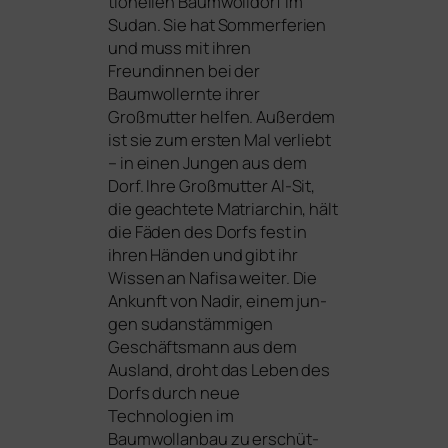
tio­nel­len Baumwolldorf im
Sudan. Sie hat Sommerferien
und muss mit ihren
Freundinnen bei der
Baumwollernte ihrer
Großmutter hel­fen. Außerdem
ist sie zum ers­ten Mal ver­liebt
– in einen Jungen aus dem
Dorf. Ihre Großmutter Al-Sit,
die geach­te­te Matriarchin, hält
die Fäden des Dorfs fest in
ihren Händen und gibt ihr
Wissen an Nafisa wei­ter. Die
Ankunft von Nadir, einem jun­
gen sudan­stäm­mi­gen
Geschäftsmann aus dem
Ausland, droht das Leben des
Dorfs durch neue
Technologien im
Baumwollanbau zu erschüt­