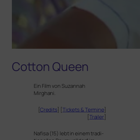
Cotton Queen
Ein Film von
Suzannah
Mirghani
.
[
Credits
] [
Tickets
&
Termine
]
[
Trailer
]
Nafisa (15) lebt in einem tra­di­