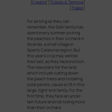
[
Credits
] [
Tickets
&
Termine
]
[
Trailer
]
For as long as they can
remem­ber, the Solé fami­ly has
spent every sum­mer picking
the pea­ches in their orchard in
Alcarràs, a small vil­la­ge in
Spain’s Catalonia regi­on. But
this year’s crop may well be
their last, as they face evic­tion.
The new plans for the land,
which include cut­ting down
the peach trees and instal­ling
solar panels, cau­se a rift in this
lar­ge, tight-knit fami­ly. For the
first time, they face an uncer­
tain future and risk losing more
than their orchard.