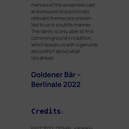
man­ces of the ensem­ble cast
and ensu­res that poli­ti­cal­ly
rele­vant the­mes are pre­sen­
ted to us in a subt­le man­ner.
The fami­ly is only able to find
com­mon ground in tra­di­ti­on,
which lea­ves us with a genui­ne
dis­com­fort about what
lies ahead.
Goldener Bär –
Berlinale 2022
Credits
:
ES
/
IT
2022, 120 Min., kata­la­ni­