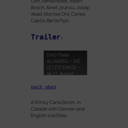
Otin, Xènia Roset, Albert
Bosch, Ainet Jounou, Josep
Abad, Montse Oró, Carles
Cabós, Berta Pipó
Trailer
:
OmU-Trailer
ALCARRÀS
–
DIE
LETZTE
ERNTE
–
ab 11. August
im Kino
nach oben
A film by Carla Simón. In
Catalan with German and
English subtitles.