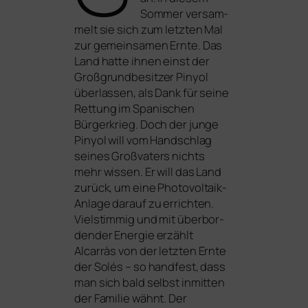
Sommer ver­sam­
melt sie sich zum letz­ten Mal
zur gemein­sa­men Ernte. Das
Land hat­te ihnen einst der
Großgrundbesitzer Pinyol
über­las­sen, als Dank für sei­ne
Rettung im Spanischen
Bürgerkrieg. Doch der jun­ge
Pinyol will vom Handschlag
sei­nes Großvaters nichts
mehr wis­sen. Er will das Land
zurück, um eine Photovoltaik-
Anlage dar­auf zu errich­ten.
Vielstimmig und mit über­bor­
den­der Energie erzählt
Alcarràs
von der letz­ten Ernte
der Solés – so hand­fest, dass
man sich bald selbst inmit­ten
der Familie wähnt. Der