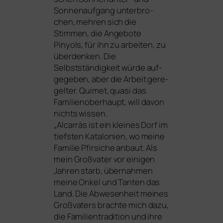
Sonnenaufgang unter­bro­
chen, meh­ren sich die
Stimmen, die Angebote
Pinyols, für ihn zu arbei­ten, zu
über­den­ken. Die
Selbstständigkeit wür­de auf­
ge­ge­ben, aber die Arbeit gere­
gel­ter. Quimet, qua­si das
Familienoberhaupt, will davon
nichts wis­sen.
„Alcarràs ist ein klei­nes Dorf im
tiefs­ten Katalonien, wo mei­ne
Familie Pfirsiche anbaut. Als
mein Großvater vor eini­gen
Jahren starb, über­nah­men
mei­ne Onkel und Tanten das
Land. Die Abwesenheit mei­nes
Großvaters brach­te mich dazu,
die Familientradition und ihre