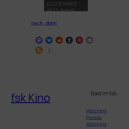
LETZTE
ERNTE
–
ab 11. August
im Kino
nach oben
Bald im fsk:
fsk Kino
Watching
People
Watching