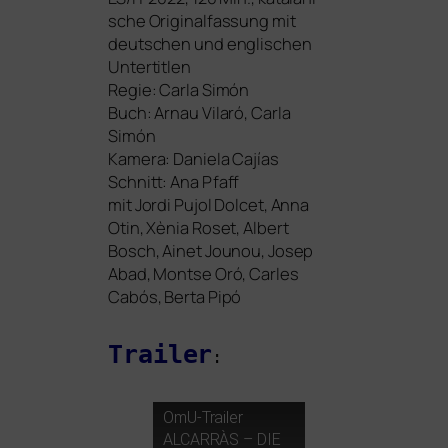
sche Originalfassung mit
deut­schen und eng­li­schen
Untertitlen
Regie:
Carla Simón
Buch: Arnau Vilaró, Carla
Simón
Kamera: Daniela Cajías
Schnitt: Ana Pfaff
mit Jordi Pujol Dolcet, Anna
Otin, Xènia Roset, Albert
Bosch, Ainet Jounou, Josep
Abad, Montse Oró, Carles
Cabós, Berta Pipó
Trailer
:
OmU-Trailer
ALCARRÀS
–
DIE