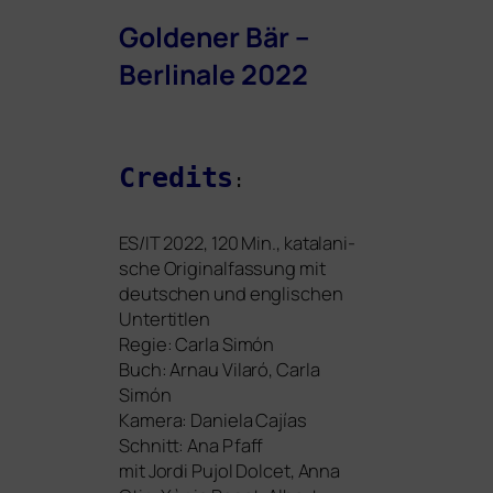
Goldener Bär –
Berlinale 2022
Credits
:
ES
/
IT
2022, 120 Min., kata­la­ni­
sche Originalfassung mit
deut­schen und eng­li­schen
Untertitlen
Regie: Carla Simón
Buch: Arnau Vilaró, Carla
Simón
Kamera: Daniela Cajías
Schnitt: Ana Pfaff
mit Jordi Pujol Dolcet, Anna