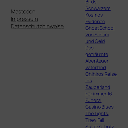
Birds
Schwarzers
Mastodon
Kosmos
Impressum
Evidence
Datenschutzhinweise
Ghost School
Von Scham
und Geld
Das
geträumte
Abenteuer
Vaterland
Chihiros Reise
ins
Zauberland
Für immer 16
Funeral
Casino Blues
The Lights,
They Fall
Staatsschutz