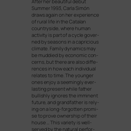
After her beau­tiful debut
Summer 1993, Carla Simón
draws again on her expe­ri­ence
of rural life in the Catalan
coun­try­si­de, whe­re human
acti­vi­ty is part of a cycle gover­
ned by sea­sons in a capri­cious
cli­ma­te. Family dyna­mics may
be mud­di­ed by eco­no­mic con­
cerns, but the­re are also dif­fe­
ren­ces in how each indi­vi­du­al
rela­tes to time. The youn­ger
ones enjoy a see­mingly ever­
las­ting pre­sent while father
bul­lish­ly igno­res the immi­nent
future, and grand­fa­ther is rely­
ing on a long-for­got­ten pro­mi­
se to pro­ve owner­ship of their
house … This varie­ty is well-
ser­ved by the natu­ral per­for­