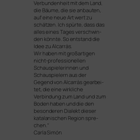
Verbundenheit mit dem Land,
die Bäume, die sie anbau­ten,
auf eine neue Art wert zu
schät­zen. Ich spür­te, dass das
alles eines Tages ver­schwin­
den könn­te. So ent­stand die
Idee zu Alcarràs.
Wir haben mit groß­ar­ti­gen
nicht-pro­fes­sio­nel­len
Schauspielerinnen und
Schauspielern aus der
Gegend von Alcarràs gear­bei­
tet, die eine wirk­li­che
Verbindung zum Land und zum
Boden haben und die den
beson­de­ren Dialekt die­ser
kata­la­ni­schen Region spre­
chen.“
Carla Simón