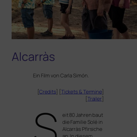
Alcarràs
Ein Film von Carla Simón.
[
Credits
] [
Tickets
&
Termine
]
[
Trailer
]
S
eit 80 Jahren baut
die Familie Solé in
Alcarràs Pfirsiche
an. In die­sem