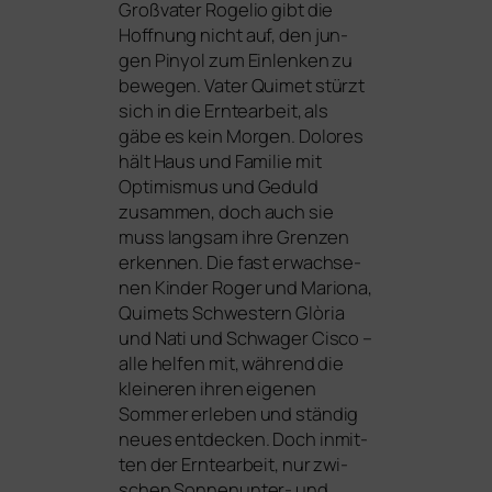
Großvater Rogelio gibt die
Hoffnung nicht auf, den jun­
gen Pinyol zum Einlenken zu
bewe­gen. Vater Quimet stürzt
sich in die Erntearbeit, als
gäbe es kein Morgen. Dolores
hält Haus und Familie mit
Optimismus und Geduld
zusam­men, doch auch sie
muss lang­sam ihre Grenzen
erken­nen. Die fast erwach­se­
nen Kinder Roger und Mariona,
Quimets Schwestern Glòria
und Nati und Schwager Cisco –
alle hel­fen mit, wäh­rend die
klei­ne­ren ihren eige­nen
Sommer erle­ben und stän­dig
neu­es ent­de­cken. Doch inmit­
ten der Erntearbeit, nur zwi­
schen Sonnenunter- und