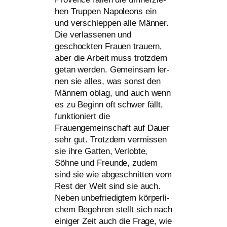
hen Truppen Napoleons ein
und ver­schlep­pen alle Männer.
Die ver­las­se­nen und
geschock­ten Frauen trau­ern,
aber die Arbeit muss trotz­dem
getan wer­den. Gemeinsam ler­
nen sie alles, was sonst den
Männern oblag, und auch wenn
es zu Beginn oft schwer fällt,
funk­tio­niert die
Frauengemeinschaft auf Dauer
sehr gut. Trotzdem ver­mis­sen
sie ihre Gatten, Verlobte,
Söhne und Freunde, zudem
sind sie wie abge­schnit­ten vom
Rest der Welt sind sie auch.
Neben unbe­frie­dig­tem kör­per­li­
chem Begehren stellt sich nach
eini­ger Zeit auch die Frage, wie