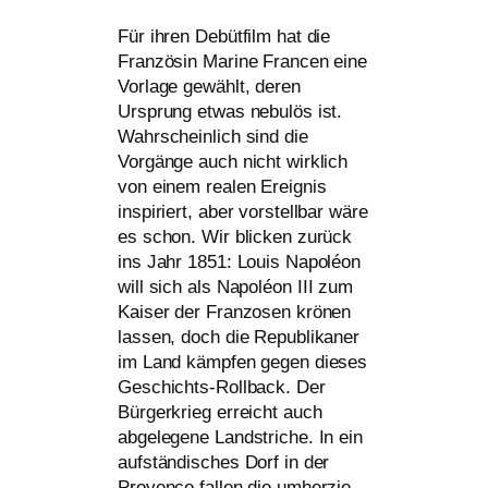
Für ihren Debütfilm hat die
Französin Marine Francen eine
Vorlage gewählt, deren
Ursprung etwas nebu­lös ist.
Wahrscheinlich sind die
Vorgänge auch nicht wirk­lich
von einem rea­len Ereignis
inspi­riert, aber vor­stell­bar wäre
es schon. Wir bli­cken zurück
ins Jahr 1851: Louis Napoléon
will sich als Napoléon
III
zum
Kaiser der Franzosen krö­nen
las­sen, doch die Republikaner
im Land kämp­fen gegen die­ses
Geschichts-Rollback. Der
Bürgerkrieg erreicht auch
abge­le­ge­ne Landstriche. In ein
auf­stän­di­sches Dorf in der
Provence fal­len die umher­zie­