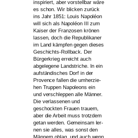
inspi­riert, aber vor­stell­bar wäre
es schon. Wir bli­cken zurück
ins Jahr 1851: Louis Napoléon
will sich als Napoléon
III
zum
Kaiser der Franzosen krö­nen
las­sen, doch die Republikaner
im Land kämp­fen gegen die­ses
Geschichts-Rollback. Der
Bürgerkrieg erreicht auch
abge­le­ge­ne Landstriche. In ein
auf­stän­di­sches Dorf in der
Provence fal­len die umher­zie­
hen Truppen Napoleons ein
und ver­schlep­pen alle Männer.
Die ver­las­se­nen und
geschock­ten Frauen trau­ern,
aber die Arbeit muss trotz­dem
getan wer­den. Gemeinsam ler­
nen sie alles, was sonst den
Männern oblag, und auch wenn