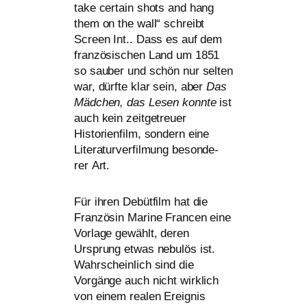
take cer­tain shots and hang
them on the wall“ schreibt
Screen Int.. Dass es auf dem
fran­zö­si­schen Land um 1851
so sau­ber und schön nur sel­ten
war, dürf­te klar sein, aber
Das
Mädchen, das Lesen konn­te
ist
auch kein zeit­ge­treu­er
Historienfilm, son­dern eine
Literaturverfilmung beson­de­
rer Art.
Für ihren Debütfilm hat die
Französin Marine Francen eine
Vorlage gewählt, deren
Ursprung etwas nebu­lös ist.
Wahrscheinlich sind die
Vorgänge auch nicht wirk­lich
von einem rea­len Ereignis