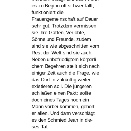
es zu Beginn oft schwer fällt,
funk­tio­niert die
Frauengemeinschaft auf Dauer
sehr gut. Trotzdem ver­mis­sen
sie ihre Gatten, Verlobte,
Söhne und Freunde, zudem
sind sie wie abge­schnit­ten vom
Rest der Welt sind sie auch.
Neben unbe­frie­dig­tem kör­per­li­
chem Begehren stellt sich nach
eini­ger Zeit auch die Frage, wie
das Dorf in zukünf­tig wei­ter
exis­tie­ren soll. Die jün­ge­ren
schlie­ßen einen Pakt: soll­te
doch eines Tages noch ein
Mann vor­bei kom­men, gehört
er allen. Und dann ver­schlägt
es den Schmied Jean in die­
ses Tal.