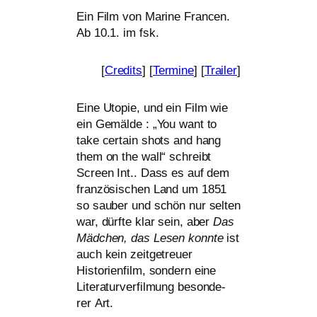
Ein Film von Marine Francen.
Ab 10.1. im fsk.
[
Credits
] [
Termine
] [
Trailer
]
Eine Utopie, und ein Film wie
ein Gemälde : „You want to
take cer­tain shots and hang
them on the wall“ schreibt
Screen Int.. Dass es auf dem
fran­zö­si­schen Land um 1851
so sau­ber und schön nur sel­ten
war, dürf­te klar sein, aber
Das
Mädchen, das Lesen konn­te
ist
auch kein zeit­ge­treu­er
Historienfilm, son­dern eine
Literaturverfilmung beson­de­
rer Art.