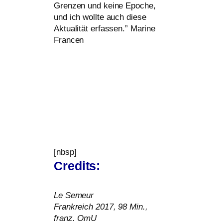
Grenzen und kei­ne Epoche,
und ich woll­te auch die­se
Aktualität erfas­sen.” Marine
Francen
[nbsp]
Credits:
Le Semeur
Frankreich 2017, 98 Min.,
franz. OmU