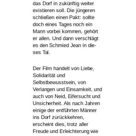
das Dorf in zukünf­tig wei­ter
exis­tie­ren soll. Die jün­ge­ren
schlie­ßen einen Pakt: soll­te
doch eines Tages noch ein
Mann vor­bei kom­men, gehört
er allen. Und dann ver­schlägt
es den Schmied Jean in die­
ses Tal.
Der Film han­delt von Liebe,
Solidarität und
Selbstbewusstsein, von
Verlangen und Einsamkeit, und
auch von Neid, Eifersucht und
Unsicherheit. Als nach Jahren
eini­ge der ent­führ­ten Männer
ins Dorf zurück­keh­ren,
erscheint dies, trotz aller
Freude und Erleichterung wie