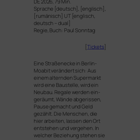
DE
2026, 79 Min.
Sprache [deutsch], [eng­lisch],
[rumä­nisch]
UT
[eng­lisch,
deutsch – dual]
Regie, Buch: Paul Sonntag
[
Tickets
]
Eine Straßenecke in Berlin-
Moabit ver­än­dert sich: Aus
einem altern­den Supermarkt
wird eine Baustelle, wird ein
Neubau. Regale wer­den ein­
ge­räumt, Wände abge­ris­sen,
Pause gemacht und Geld
gezählt. Die Menschen, die
hier arbei­ten, las­sen den Ort
ent­ste­hen und ver­ge­hen. In
wel­cher Beziehung ste­hen sie