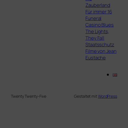
Zauberland
Für immer 16
Funeral
Casino Blues
The Lights,
They Fall
Staatsschutz
Filme von Jean
Eustache
Twenty Twenty-Five
Gestaltet mit
WordPress