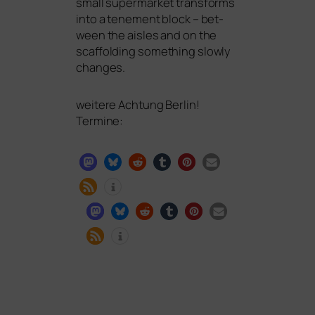
small super­mar­ket trans­forms
into a tene­ment block – bet­
ween the ais­les and on the
scaf­fol­ding some­thing slow­ly
changes.
wei­te­re Achtung Berlin!
Termine: