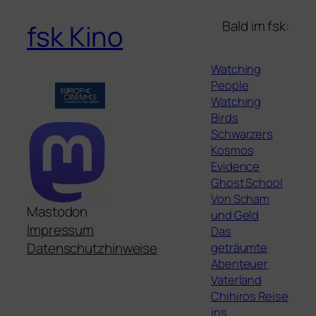
Bald im fsk:
fsk Kino
Watching
People
Watching
Birds
Schwarzers
Kosmos
Evidence
Ghost School
Von Scham
Mastodon
und Geld
Impressum
Das
geträumte
Datenschutzhinweise
Abenteuer
Vaterland
Chihiros Reise
ins