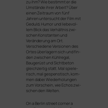
zu ihm? Wie bestimmt er die
Umstände ihrer Arbeit? Über
einen Zeitraum von fünf
Jahren unter­sucht der Film mit
Geduld, Humor und lie­be­vol­
lem Blick das Verhältnis zwi­
schen Konstanten und
Veränderung am Ort.
Verschiedene Versionen des
Ortes über­la­gern sich und fin­
den zwi­schen Kühlregal,
Baugerüst und Sichtbeton
gleich­zei­tig statt. Mal spie­le­
risch, mal gespens­tisch, kom­
men dabei Wiederholungen
zum Vorschein, wie Echos zwi­
schen den Welten.
On a Berlin street cor­ner a