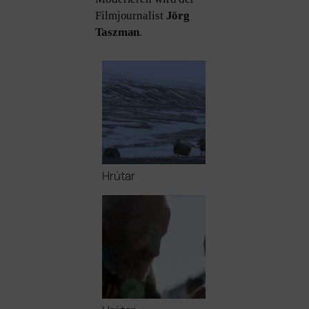
Filmjournalist
Jörg
Taszman
.
Hrútar