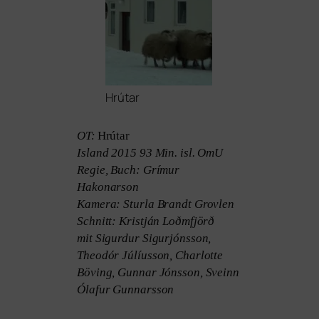
Hrútar
OT
:
Hrútar
Island 2015 93 Min. isl. OmU
Regie, Buch: Grímur
Hakonarson
Kamera: Sturla Brandt Grovlen
Schnitt: Kristján Loðmfjörð
mit Sigurdur Sigurjónsson,
Theodór Júlíusson, Charlotte
Böving, Gunnar Jónsson, Sveinn
Ólafur Gunnarsson