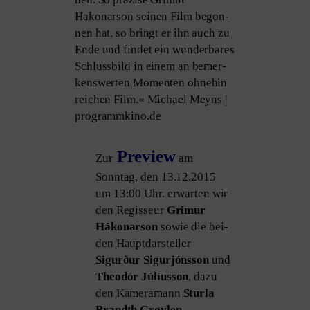
Hakonarson sei­nen Film begon­
nen hat, so bringt er ihn auch zu
Ende und fin­det ein wun­der­ba­res
Schlussbild in einem an bemer­
kens­wer­ten Momenten ohne­hin
rei­chen Film.« Michael Meyns |
programmkino.de
Preview
Zur
am
Sonntag, den 13.12.2015
um 13:00 Uhr. erwar­ten wir
den Regisseur
Grimur
Hákonarson
sowie die bei­
den Hauptdarsteller
Sigurður Sigurjónsson
und
Theodór Júlíusson
, dazu
den Kameramann
Sturla
Brandth Grøvlen