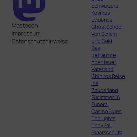
Schwarzers
Kosmos
Evidence
Mastodon
Ghost School
Impressum
Von Scham
und Geld
Datenschutzhinweise
Das
geträumte
Abenteuer
Vaterland
Chihiros Reise
ins
Zauberland
Für immer 16
Funeral
Casino Blues
The Lights,
They Fall
Staatsschutz