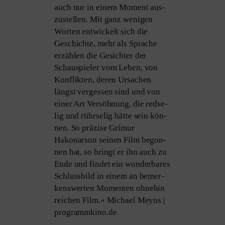
auch nur in einem Moment aus­
zu­stel­len. Mit ganz weni­gen
Worten ent­wi­ckelt sich die
Geschichte, mehr als Sprache
erzäh­len die Gesichter der
Schauspieler vom Leben, von
Konflikten, deren Ursachen
längst ver­ges­sen sind und von
einer Art Versöhnung, die red­se­
lig und rühr­se­lig hät­te sein kön­
nen. So prä­zi­se Grímur
Hakonarson sei­nen Film begon­
nen hat, so bringt er ihn auch zu
Ende und fin­det ein wun­der­ba­res
Schlussbild in einem an bemer­
kens­wer­ten Momenten ohne­hin
rei­chen Film.« Michael Meyns |
programmkino.de