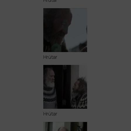
Hrútar
Hrútar