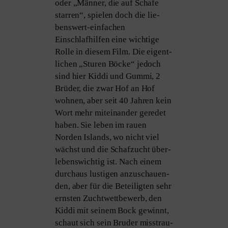
oder „Männer, die auf Schafe
star­ren“, spie­len doch die lie­
bens­wert-ein­fa­chen
Einschlafhilfen eine wich­ti­ge
Rolle in die­sem Film. Die eigent­
li­chen „Sturen Böcke“ jedoch
sind hier Kiddi und Gummi, 2
Brüder, die zwar Hof an Hof
woh­nen, aber seit 40 Jahren kein
Wort mehr mit­ein­an­der gere­det
haben. Sie leben im rau­en
Norden Islands, wo nicht viel
wächst und die Schafzucht über­
le­bens­wich­tig ist. Nach einem
durch­aus lus­ti­gen anzu­schau­en­
den, aber für die Beteiligten sehr
erns­ten Zuchtwettbewerb, den
Kiddi mit sei­nem Bock gewinnt,
schaut sich sein Bruder miss­trau­