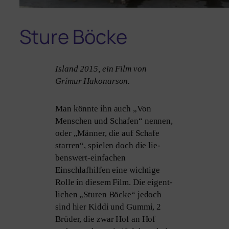
Sture Böcke
Island 2015, ein Film von
Grímur Hakonarson.
Man könn­te ihn auch „Von
Menschen und Schafen“ nen­nen,
oder „Männer, die auf Schafe
star­ren“, spie­len doch die lie­
bens­wert-ein­fa­chen
Einschlafhilfen eine wich­ti­ge
Rolle in die­sem Film. Die eigent­
li­chen „Sturen Böcke“ jedoch
sind hier Kiddi und Gummi, 2
Brüder, die zwar Hof an Hof