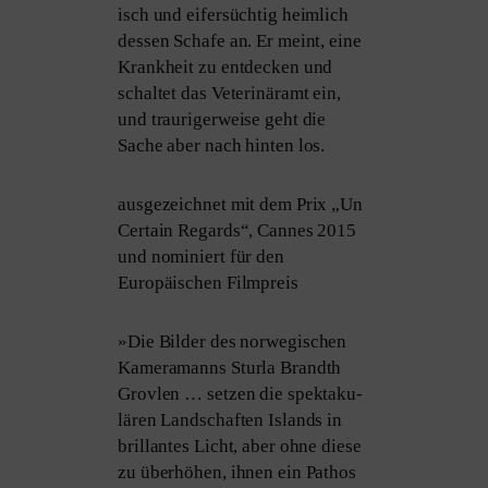
isch und eifer­süch­tig heim­lich
des­sen Schafe an. Er meint, eine
Krankheit zu ent­de­cken und
schal­tet das Veterinäramt ein,
und trau­ri­ger­wei­se geht die
Sache aber nach hin­ten los.
aus­ge­zeich­net mit dem Prix „Un
Certain Regards“, Cannes 2015
und nomi­niert für den
Europäischen Filmpreis
»
Die Bilder des nor­we­gi­schen
Kameramanns Sturla Brandth
Grovlen … set­zen die spek­ta­ku­
lä­ren Landschaften Islands in
bril­lan­tes Licht, aber ohne die­se
zu über­hö­hen, ihnen ein Pathos