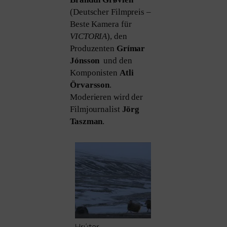
(Deutscher Filmpreis –
Beste Kamera für
VICTORIA
), den
Produzenten
Grímar
Jónsson
und den
Komponisten
Atli
Örvarsson
.
Moderieren wird der
Filmjournalist
Jörg
Taszman
.
Hrútar