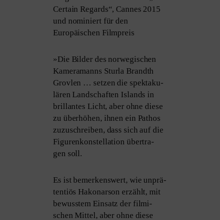
Certain Regards“, Cannes 2015
und nomi­niert für den
Europäischen Filmpreis
»
Die Bilder des nor­we­gi­schen
Kameramanns Sturla Brandth
Grovlen … set­zen die spek­ta­ku­
lä­ren Landschaften Islands in
bril­lan­tes Licht, aber ohne die­se
zu über­hö­hen, ihnen ein Pathos
zuzu­schrei­ben, dass sich auf die
Figurenkonstellation über­tra­
gen soll.
Es ist bemer­kens­wert, wie unprä­
ten­ti­ös Hakonarson erzählt, mit
bewuss­tem Einsatz der fil­mi­
schen Mittel, aber ohne die­se