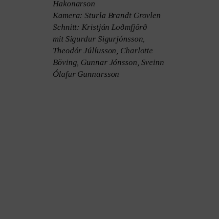
Hakonarson
Kamera: Sturla Brandt Grovlen
Schnitt: Kristján Loðmfjörð
mit Sigurdur Sigurjónsson,
Theodór Júlíusson, Charlotte
Böving, Gunnar Jónsson, Sveinn
Ólafur Gunnarsson