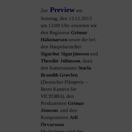
Preview
Zur
am
Sonntag, den 13.12.2015
um 13:00 Uhr. erwar­ten wir
den Regisseur
Grimur
Hákonarson
sowie die bei­
den Hauptdarsteller
Sigurður Sigurjónsson
und
Theodór Júlíusson
, dazu
den Kameramann
Sturla
Brandth Grøvlen
(Deutscher Filmpreis –
Beste Kamera für
VICTORIA
), den
Produzenten
Grímar
Jónsson
und den
Komponisten
Atli
Örvarsson
.
Moderieren wird der