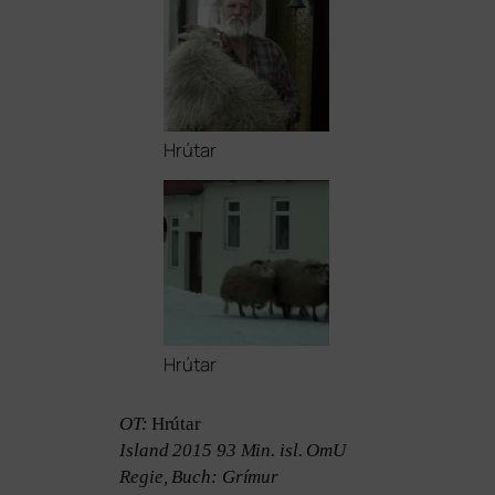
Hrútar
Hrútar
OT
:
Hrútar
Island 2015 93 Min. isl. OmU
Regie, Buch: Grímur