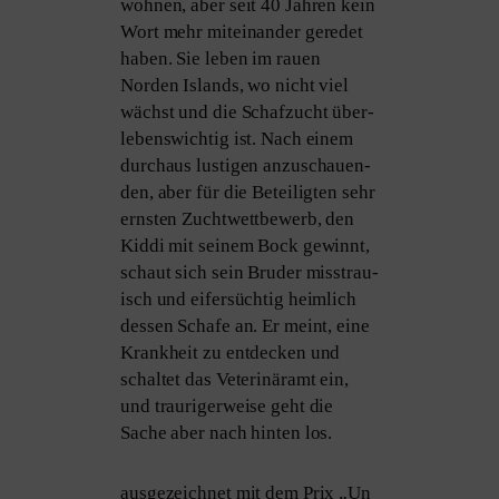
woh­nen, aber seit 40 Jahren kein
Wort mehr mit­ein­an­der gere­det
haben. Sie leben im rau­en
Norden Islands, wo nicht viel
wächst und die Schafzucht über­
le­bens­wich­tig ist. Nach einem
durch­aus lus­ti­gen anzu­schau­en­
den, aber für die Beteiligten sehr
erns­ten Zuchtwettbewerb, den
Kiddi mit sei­nem Bock gewinnt,
schaut sich sein Bruder miss­trau­
isch und eifer­süch­tig heim­lich
des­sen Schafe an. Er meint, eine
Krankheit zu ent­de­cken und
schal­tet das Veterinäramt ein,
und trau­ri­ger­wei­se geht die
Sache aber nach hin­ten los.
aus­ge­zeich­net mit dem Prix „Un