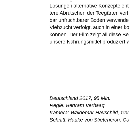
Lösungen alter­na­ti­ve Konzepte ent
te­re Abrutschen der Teegärten ver­
bar unfrucht­ba­rer Boden ver­wan­de
Viehzucht ver­folgt, auch in einer 
kön­nen. Der Film zeigt all die­se Be
unse­re Nahrungsmittel pro­du­ziert w
Deutschland 2017, 95 Min.
Regie: Bertram Verhaag
Kamera: Waldemar Hauschild, Gera
Schnitt: Hauke von Stietencron, C