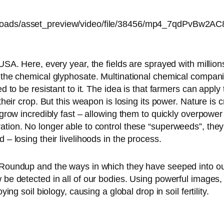
oads/asset_preview/video/file/38456/mp4_7qdPvBw2AC
USA
. Here, every year, the fields are spray­ed with mil­li­o
s the che­mi­cal gly­pho­sa­te. Multinational che­mi­cal com­p
ied to be resistant to it. The idea is that far­mers can app­ly 
t their crop. But this wea­pon is losing its power. Nature is 
grow incre­di­bly fast – allo­wing them to quick­ly over­powe
­ti­on. No lon­ger able to con­trol the­se “super­weeds”, th
d – losing their liveli­hoods in the process.
 Roundup and the ways in which they have see­ped into our
ow be detec­ted in all of our bodies. Using powerful images, 
oy­ing soil bio­lo­gy, caus­ing a glo­bal drop in soil fertility.