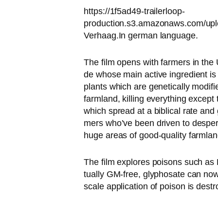
https://1f5ad49-trailerloop-
production.s3.amazonaws.com/upl
Verhaag.In ger­man language.
The film opens with far­mers in the
de who­se main acti­ve ingre­di­ent i
plants which are gene­ti­cal­ly modi­f
farm­land, kil­ling ever­y­thing excep
which spread at a bibli­cal rate and 
mers who’ve been dri­ven to despe­ra
huge are­as of good-qua­li­ty farm­lan
The film explo­res poi­sons such as
tual­ly GM-free, gly­pho­sa­te can n
sca­le appli­ca­ti­on of poi­son is des­tr