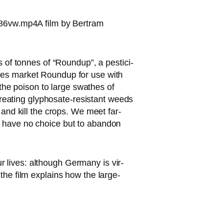
86vw.mp4A film by Bertram
ns of ton­nes of “Roundup”, a pesti­ci­
a­nies mar­ket Roundup for use with
the poi­son to lar­ge swa­thes of
crea­ting gly­pho­sa­te-resistant weeds
r and kill the crops. We meet far­
ey have no choice but to aban­don
 lives: alt­hough Germany is vir­
the film explains how the lar­ge-