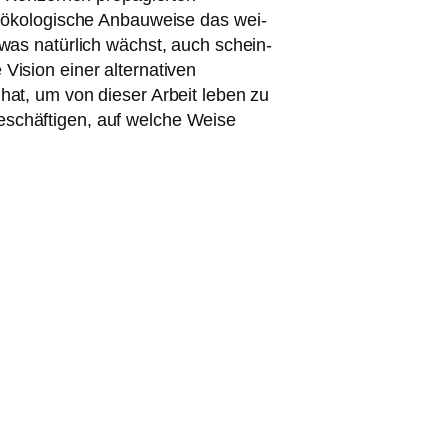
e öko­lo­gi­sche Anbauweise das wei­
 was natür­lich wächst, auch schein­
sion einer alter­na­ti­ven
hat, um von die­ser Arbeit leben zu
eschäf­ti­gen, auf wel­che Weise