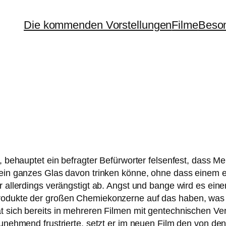
Die kommenden Vorstellungen
Filme
Beson
 behaup­tet ein befrag­ter Befürworter fel­sen­fest, dass Me
ein gan­zes Glas davon trin­ken kön­ne, ohne dass einem e
r aller­dings ver­ängs­tigt ab. Angst und ban­ge wird es e
rodukte der gro­ßen Chemiekonzerne auf das haben, was für
ich bereits in meh­re­ren Filmen mit gen­tech­ni­schen Ve
zuneh­mend frus­trier­te, setzt er im neu­en Film den von de