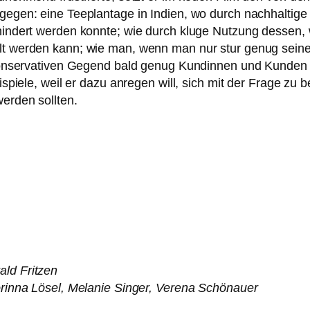
­ge­gen: eine Teeplantage in Indien, wo durch nach­hal­ti­g
hin­dert wer­den konn­te; wie durch klu­ge Nutzung des­sen,
lt wer­den kann; wie man, wenn man nur stur genug sei­ne Vi
kon­ser­va­ti­ven Gegend bald genug Kundinnen und Kunden 
ispiele, weil er dazu anre­gen will, sich mit der Frage zu b
er­den sollten.
ld Fritzen
orinna Lösel, Melanie Singer, Verena Schönauer