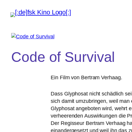
Code of Survival
Ein Film von Bertram Verhaag.
Dass Glyphosat nicht schäd­lich sei,
sich damit umzu­brin­gen, weil man 
Glyphosat ange­bo­ten wird, wehrt e
ver­hee­ren­den Auswirkungen die P
Der Regisseur Bertram Verhaag hat s
ein­an­der­ge­setzt und weil ihn das 