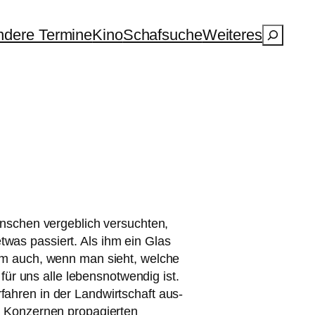
Suchen
dere Termine
Kino
Schafsuche
Weiteres
nschen ver­geb­lich ver­such­ten,
twas pas­siert. Als ihm ein Glas
inem auch, wenn man sieht, wel­che
 uns alle lebens­not­wen­dig ist.
rfahren in der Landwirtschaft aus­
n Konzernen pro­pa­gier­ten