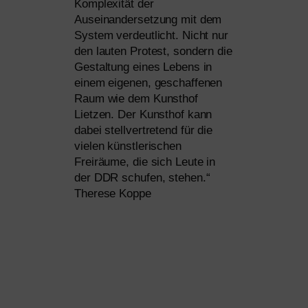
Komplexität der
Auseinandersetzung mit dem
System ver­deut­licht. Nicht nur
den lau­ten Protest, son­dern die
Gestaltung eines Lebens in
einem eige­nen, geschaf­fe­nen
Raum wie dem Kunsthof
Lietzen. Der Kunsthof kann
dabei stell­ver­tre­tend für die
vie­len künst­le­ri­schen
Freiräume, die sich Leute in
der
DDR
schu­fen, ste­hen.“
Therese Koppe