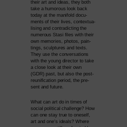
their art and ide­as, they both
take a humo­rous look back
today at the mani­fold docu­
ments of their lives, con­tex­tua­
li­sing and con­tra­dic­ting the
num­e­rous Stasi files with their
own memo­ries, pho­tos, pain­
tings, sculp­tures and texts.
They use the con­ver­sa­ti­ons
with the young direc­tor to take
a clo­se look at their own
(
GDR
) past, but also the post-
reuni­fi­ca­ti­on peri­od, the pre­
sent and future.
What can art do in times of
social poli­ti­cal chall­enge? How
can one stay true to ones­elf,
art and one’s ide­als? Where