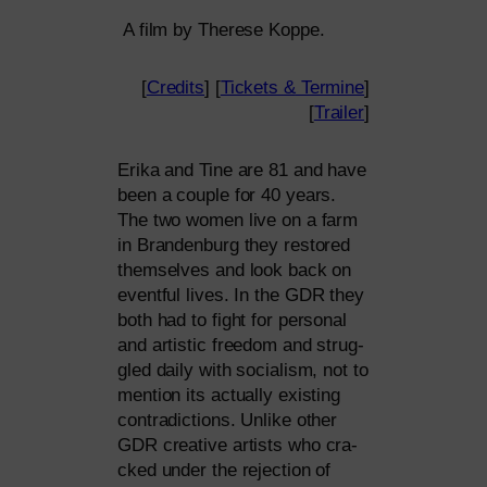
A film by Therese Koppe.
[
Credits
] [
Tickets
&
Termine
]
[
Trailer
]
Erika and Tine are 81 and have
been a cou­ple for 40 years.
The two women live on a farm
in Brandenburg they res­to­red
them­sel­ves and look back on
eventful lives. In the
GDR
they
both had to fight for per­so­nal
and artis­tic free­dom and strug­
g­led dai­ly with socia­lism, not to
men­ti­on its actual­ly exis­ting
con­tra­dic­tions. Unlike other
GDR
crea­ti­ve artists who cra­
cked under the rejec­tion of