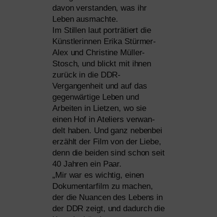
davon ver­stan­den, was ihr
Leben ausmachte.
Im Stillen laut por­trä­tiert die
Künstlerinnen Erika Stürmer-
Alex und Christine Müller-
Stosch, und blickt mit ihnen
zurück in die DDR-
Vergangenheit und auf das
gegen­wär­ti­ge Leben und
Arbeiten in Lietzen, wo sie
einen Hof in Ateliers ver­wan­
delt haben. Und ganz neben­bei
erzählt der Film von der Liebe,
denn die bei­den sind schon seit
40 Jahren ein Paar.
„Mir war es wich­tig, einen
Dokumentarfilm zu machen,
der die Nuancen des Lebens in
der
DDR
zeigt, und dadurch die