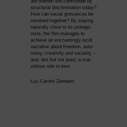
are women still con­fron­ted by
struc­tu­ral dis­cri­mi­na­ti­on today?
How can social grie­van­ces be
resol­ved tog­e­ther? By stay­ing
natu­ral­ly clo­se to its prot­ago­
nists, the film mana­ges to
achie­ve an enchan­tingly lucid
nar­ra­ti­ve about free­dom, auto­
no­my, crea­ti­vi­ty and socia­li­ty –
and, last but not least, a mar­
vell­ous ode to love.
Luc-Carolin Ziemann