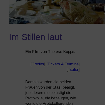
Im Stillen laut
Ein Film von Therese Koppe.
[
Credits
] [
Tickets
&
Termine
]
[
Trailer
]
Damals wur­den die bei­den
Frauen von der Stasi beäugt,
jetzt lesen sie belus­tigt die
Protokolle, die bezeu­gen, wie
wenig die Protokollierenden