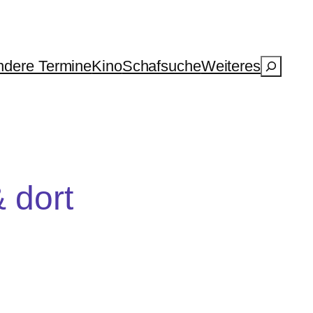
Suchen
dere Termine
Kino
Schafsuche
Weiteres
&
dort