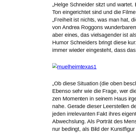
„
Helge Schneider sitzt und war­tet. 
Ton ein­ge­rich­tet sind und die Film
„Freiheit ist nichts, was man hat, 
von Andrea Roggons
wun­der­ba­re
aber eines, das viel­sa­gen­der ist al
Humor Schneiders bringt die­se ku
immer wie­der ein­ge­steht, dass das 
„
Ob die­se Situation (die oben beschr
Ebenso sehr wie die Frage, wer die
zen Momenten in sei­nem Haus irgen
nahe. Gerade die­ser Leerstellen d
jeden irrele­van­ten Fakt ihres eigent
Abwechslung. Als Porträt des Mensc
nur bedingt, als Bild der Kunstfi