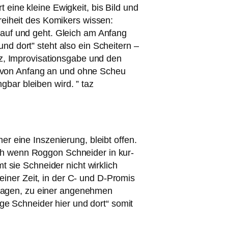
 eine klei­ne Ewigkeit, bis Bild und
Freiheit des Komikers wis­sen:
t auf und geht. Gleich am Anfang
nd dort” steht also ein Scheitern –
ligenz, Improvisationsgabe und den
er von Anfang an und ohne Scheu
­bar blei­ben wird. ” taz
eher eine Inszenierung, bleibt offen.
auch wenn Roggon Schneider in kur­
 sie Schneider nicht wirk­lich
einer Zeit, in der C- und D‑Promis
t tra­gen, zu einer ange­neh­men
ge Schneider hier und dort“ somit