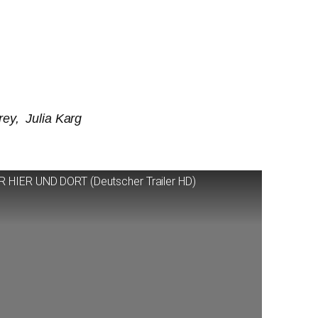
rey, Julia Karg
R
HIER
UND
DORT
(Deutscher Trailer
HD
)