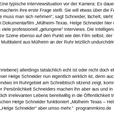
Eine typi­sche Interviewsituation vor der Kamera: Es dau­ert
emacherin ihre ers­te Frage stellt. Sie will etwas über die 
die muss man sich neh­men”, sagt Schneider, lächelt, steh
m Dokumentarfilm „Mülheim-Texas. Helge Schneider hier u
s vie­le pro­fes­sio­nell „gelun­ge­ne” Interviews. Die Intel
r­ze Szene eben­so auf den Punkt wie den Film selbst, d
Multitalent aus Mülheim an der Ruhr letzt­lich undurch­dring
ie­be­ne) aller­dings tat­säch­lich echt ist oder nicht doch 
­ser Helge Schneider nun eigent­lich wirk­lich ist, denn 
d­wo im Ruhrgebiet am Schreibtisch sit­zend zeigt, kommt
er Persönlichkeit Schneiders machen ihn aber aus und in 
­lich irrele­van­ten Lebens bereit­wil­lig in die Öffentlichkei
hen Helge Schneider funk­tio­niert „Mülheim Texas – Hel
gur „Helge Schneider“ aber umso mehr.” programmkino.de