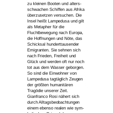
zu klei­nen Booten und alters­
schwa­chen Schiffen aus Afrika
über­zu­set­zen ver­su­chen. Die
Insel heißt Lampedusa und gilt
als Metapher für die
Fluchtbewegung nach Europa,
die Hoffnungen und Nöte, das
Schicksal hun­dert­tau­sen­der
Emigranten. Sie seh­nen sich
nach Frieden, Freiheit und
Glück und wer­den oft nur noch
tot aus dem Wasser gebor­gen.
So sind die Einwohner von
Lampedusa tag­täg­lich Zeugen
der größ­ten huma­ni­tä­ren
Tragödie unse­rer Zeit.
Gianfranco Rosi nähert sich
durch Alltagsbeobachtungen
einem eben­so rea­len wie sym­