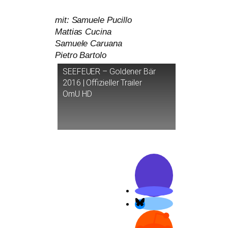
mit: Samuele Pucillo
Mattias Cucina
Samuele Caruana
Pietro Bartolo
SEEFEUER
– Goldener Bär
2016 | Offizieller Trailer
OmU
HD