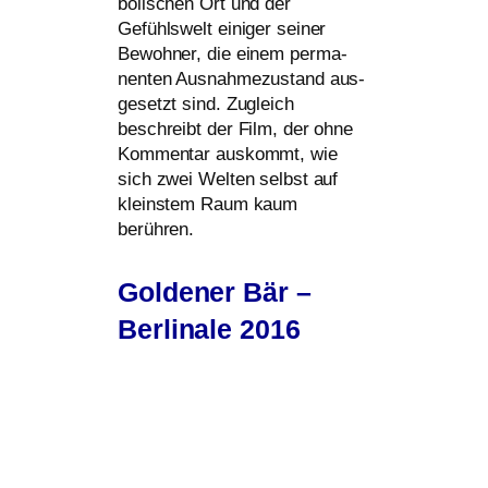
bo­li­schen Ort und der
Gefühlswelt eini­ger sei­ner
Bewohner, die einem per­ma­
nen­ten Ausnahmezustand aus­
ge­setzt sind. Zugleich
beschreibt der Film, der ohne
Kommentar aus­kommt, wie
sich zwei Welten selbst auf
kleins­tem Raum kaum
berühren.
Goldener Bär –
Berlinale 2016