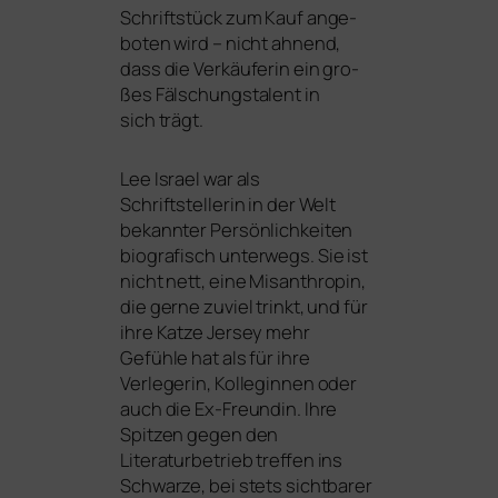
Schriftstück zum Kauf ange­
bo­ten wird – nicht ahnend,
dass die Verkäuferin ein gro­
ßes Fälschungstalent in
sich trägt.
Lee Israel war als
Schriftstellerin in der Welt
bekann­ter Persönlichkeiten
bio­gra­fisch unter­wegs. Sie ist
nicht nett, eine Misanthropin,
die ger­ne zuviel trinkt, und für
ihre Katze Jersey mehr
Gefühle hat als für ihre
Verlegerin, Kolleginnen oder
auch die Ex-Freundin. Ihre
Spitzen gegen den
Literaturbetrieb tref­fen ins
Schwarze, bei stets sicht­ba­rer