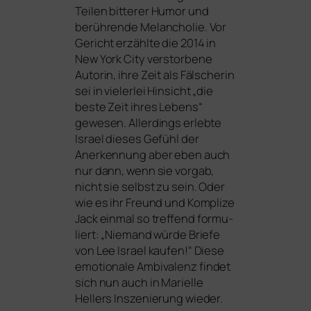
Teilen bit­te­rer Humor und
berüh­ren­de Melancholie. Vor
Gericht erzähl­te die 2014 in
New York City ver­stor­be­ne
Autorin, ihre Zeit als Fälscherin
sei in vie­ler­lei Hinsicht „die
bes­te Zeit ihres Lebens“
gewe­sen. Allerdings erleb­te
Israel die­ses Gefühl der
Anerkennung aber eben auch
nur dann, wenn sie vor­gab,
nicht sie selbst zu sein. Oder
wie es ihr Freund und Komplize
Jack ein­mal so tref­fend for­mu­
liert: „Niemand wür­de Briefe
von Lee Israel kau­fen!“ Diese
emo­tio­na­le Ambivalenz fin­det
sich nun auch in Marielle
Hellers Inszenierung wieder.