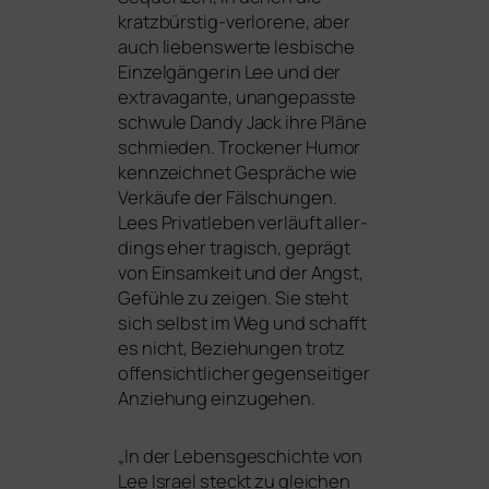
kratz­bürs­tig-ver­lo­re­ne, aber
auch lie­bens­wer­te les­bi­sche
Einzelgängerin Lee und der
extra­va­gan­te, unan­ge­pass­te
schwu­le Dandy Jack ihre Pläne
schmie­den. Trockener Humor
kenn­zeich­net Gespräche wie
Verkäufe der Fälschungen.
Lees Privatleben ver­läuft aller­
dings eher tra­gisch, geprägt
von Einsamkeit und der Angst,
Gefühle zu zei­gen. Sie steht
sich selbst im Weg und schafft
es nicht, Beziehungen trotz
offen­sicht­li­cher gegen­sei­ti­ger
Anziehung einzugehen.
„
In der Lebensgeschichte von
Lee Israel steckt zu glei­chen