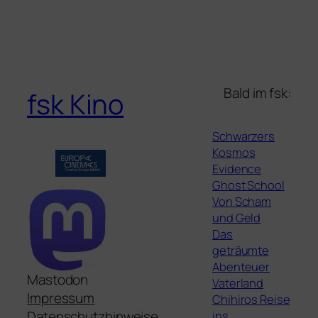
Bald im fsk:
fsk Kino
Schwarzers
Kosmos
Evidence
Ghost School
Von Scham
und Geld
Das
geträumte
Abenteuer
Mastodon
Vaterland
Impressum
Chihiros Reise
ins
Datenschutzhinweise