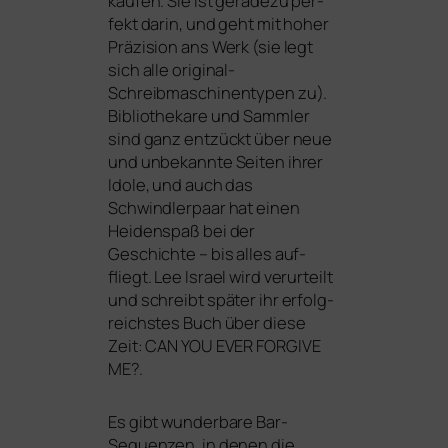
kau­fen. Sie ist gera­de­zu per­
fekt dar­in, und geht mit hoher
Präzision ans Werk (sie legt
sich alle ori­gi­nal-
Schreibmaschinentypen zu).
Bibliothekare und Sammler
sind ganz ent­zückt über neue
und unbe­kann­te Seiten ihrer
Idole, und auch das
Schwindlerpaar hat einen
Heidenspaß bei der
Geschichte – bis alles auf­
fliegt. Lee Israel wird ver­ur­teilt
und schreibt spä­ter ihr erfolg­
reichs­tes Buch über die­se
Zeit:
CAN
YOU
EVER
FORGIVE
ME
?.
Es gibt wun­der­ba­re Bar-
Sequenzen, in denen die