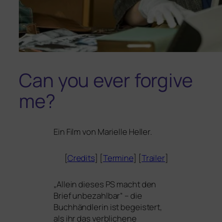
Can you ever forgive
me?
Ein Film von Marielle Heller.
[
Credits
] [
Termine
] [
Trailer
]
„
Allein die­ses
PS
macht den
Brief unbe­zahl­bar“ – die
Buchhändlerin ist begeis­tert,
als ihr das ver­bli­che­ne