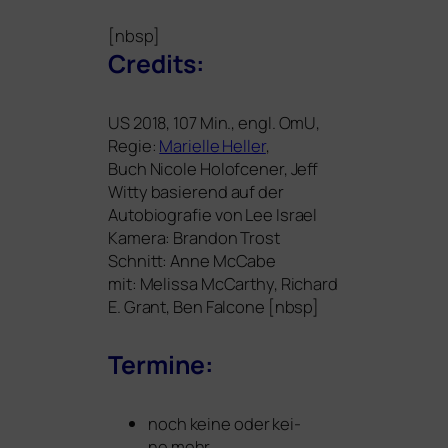
[nbsp]
Credits:
US
2018, 107 Min., engl. OmU,
Regie:
Marielle Heller
,
Buch Nicole Holofcener, Jeff
Witty basie­rend auf der
Autobiografie von Lee Israel
Kamera: Brandon Trost
Schnitt: Anne McCabe
mit: Melissa McCarthy, Richard
E. Grant, Ben Falcone [nbsp]
Termine:
noch kei­ne oder kei­
ne mehr