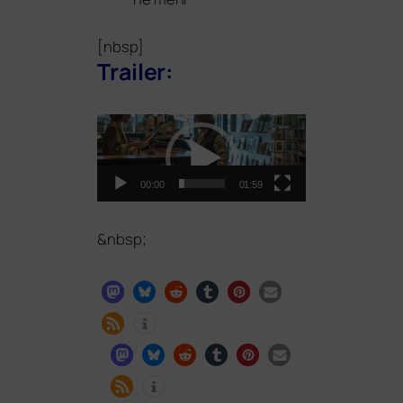
[nbsp]
Trailer:
Video-
Player
00:00
01:59
&
nbsp;