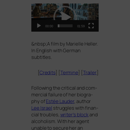
Video-
Player
00:00
01:59
&
nbsp;A film by Marielle Heller.
In English with German
subtitles.
[
Credits
] [
Termine
] [
Trailer
]
Following the cri­ti­cal and com­
mer­cial fail­ure of her bio­gra­
phy of
Estée Lauder
, aut­hor
Lee Israel
strug­gles with finan­
cial trou­bles,
writer’s block
and
alco­ho­lism. With her agent
unable to secu­re her an