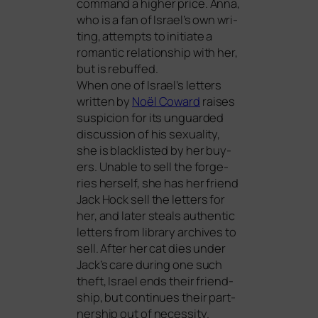
com­mand a hig­her pri­ce. Anna,
who is a fan of Israel’s own wri­
ting, attempts to initia­te a
roman­tic rela­ti­onship with her,
but is rebuffed.
When one of Israel’s let­ters
writ­ten by
Noël Coward
rai­ses
sus­pi­ci­on for its unguard­ed
dis­cus­sion of his sexua­li­ty,
she is black­lis­ted by her buy­
ers. Unable to sell the for­ge­
ries hers­elf, she has her fri­end
Jack Hock sell the let­ters for
her, and later ste­als authen­tic
let­ters from libra­ry archi­ves to
sell. After her cat dies under
Jack’s care during one such
theft, Israel ends their fri­end­
ship, but con­ti­nues their part­
ner­ship out of necessity.