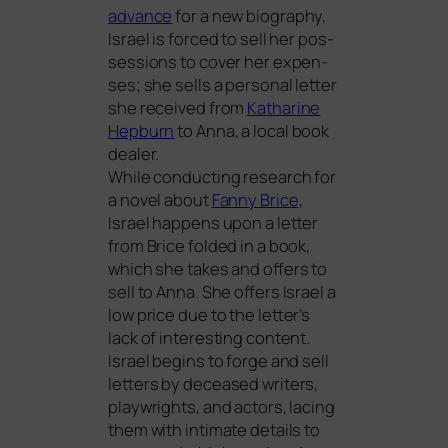
advan­ce
for a new bio­gra­phy,
Israel is forced to sell her pos­
ses­si­ons to cover her expen­
ses; she sells a per­so­nal let­ter
she recei­ved from
Katharine
Hepburn
to Anna, a local book
dealer.
While con­duc­ting rese­arch for
a novel about
Fanny Brice
,
Israel hap­pens upon a let­ter
from Brice fold­ed in a book,
which she takes and offers to
sell to Anna. She offers Israel a
low pri­ce due to the letter’s
lack of inte­res­t­ing con­tent.
Israel beg­ins to for­ge and sell
let­ters by decea­sed wri­ters,
play­w­rights, and actors, lacing
them with inti­ma­te details to