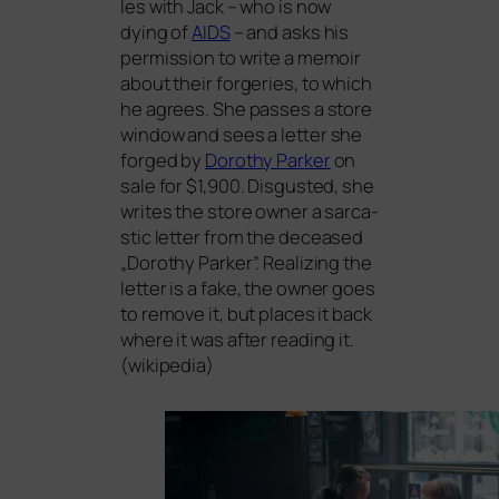
les with Jack – who is now
dying of
AIDS
– and asks his
per­mis­si­on to wri­te a memoir
about their for­ge­ries, to which
he agrees. She pas­ses a store
win­dow and sees a let­ter she
for­ged by
Dorothy Parker
on
sale for $1,900. Disgusted, she
wri­tes the store owner a sar­ca­
stic let­ter from the decea­sed
„Dorothy Parker”. Realizing the
let­ter is a fake, the owner goes
to remo­ve it, but places it back
whe­re it was after rea­ding it.
(wiki­pe­dia)