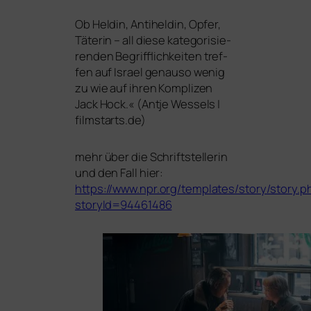
Ob Heldin, Antiheldin, Opfer,
Täterin – all die­se kate­go­ri­sie­
ren­den Begrifflichkeiten tref­
fen auf Israel genau­so wenig
zu wie auf ihren Komplizen
Jack Hock.« (Antje Wessels |
filmstarts.de)
mehr über die Schriftstellerin
und den Fall hier:
https://www.npr.org/templates/story/story.p
storyId=94461486