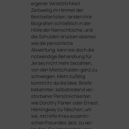
eige­ner Verletzlichkeit.
Zeitweilig im Himmel der
Bestsellerlisten, lan­den ihre
Biografien schließ­lich in der
Hölle der Ramschtische, und
die Schulden drü­cken eben­so
wie die per­sön­li­che
Abwertung, kann sie doch die
not­wen­di­ge Behandlung für
Jersey nicht mehr bezah­len,
von den Mietschulden ganz zu
schwei­gen. Mehr zufäl­lig
kommt ihr da die Idee, Briefe
bekann­ter, selbst­re­dend ver­
stor­be­ner Persönlichkeiten
wie Dorothy Parker oder Ernest
Hemingway zu fäl­schen, um
sie, mit Hilfe ihres exzen­tri­
schen Freundes Jack, zu ver­