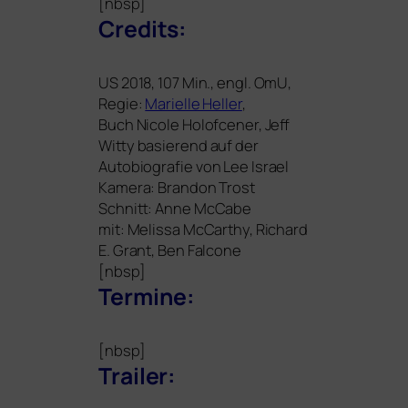
[nbsp]
Credits:
US
2018, 107 Min., engl. OmU,
Regie:
Marielle Heller
,
Buch Nicole Holofcener, Jeff
Witty basie­rend auf der
Autobiografie von Lee Israel
Kamera: Brandon Trost
Schnitt: Anne McCabe
mit: Melissa McCarthy, Richard
E. Grant, Ben Falcone
[nbsp]
Termine:
[nbsp]
Trailer: