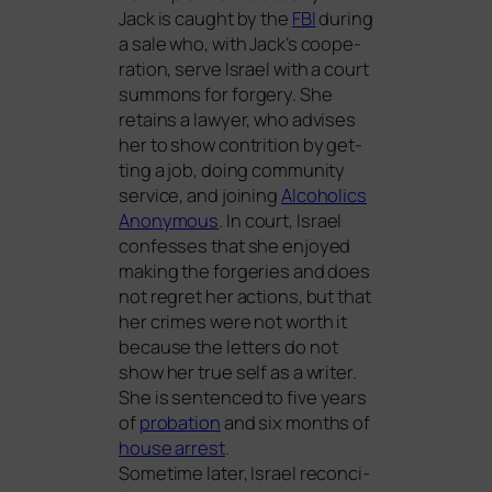
Jack is caught by the
FBI
during
a sale who, with Jack’s coope­
ra­ti­on, ser­ve Israel with a court
sum­mons for for­gery. She
reta­ins a lawy­er, who advi­ses
her to show con­tri­ti­on by get­
ting a job, doing com­mu­ni­ty
ser­vice, and joi­ning
Alcoholics
Anonymous
. In court, Israel
con­fes­ses that she enjoy­ed
making the for­ge­ries and does
not reg­ret her actions, but that
her cri­mes were not worth it
becau­se the let­ters do not
show her true self as a wri­ter.
She is sen­ten­ced to five years
of
pro­ba­ti­on
and six months of
house arrest
.
Sometime later, Israel recon­ci­