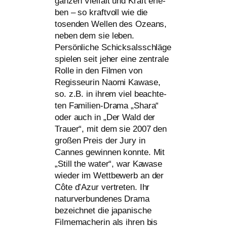
gan­zen Vielfalt und Kraft erle­
ben – so kraft­voll wie die
tosen­den Wellen des Ozeans,
neben dem sie leben.
Persönliche Schicksalsschläge
spie­len seit jeher eine zen­tra­le
Rolle in den Filmen von
Regisseurin Naomi Kawase,
so. z.B. in ihrem viel beach­te­
ten Familien-Drama „Shara“
oder auch in „Der Wald der
Trauer“, mit dem sie 2007 den
gro­ßen Preis der Jury in
Cannes gewin­nen konn­te. Mit
„Still the water“, war Kawase
wie­der im Wettbewerb an der
Côte d’Azur ver­tre­ten. Ihr
natur­ver­bun­de­nes Drama
bezeich­net die japa­ni­sche
Filmemacherin als ihren bis