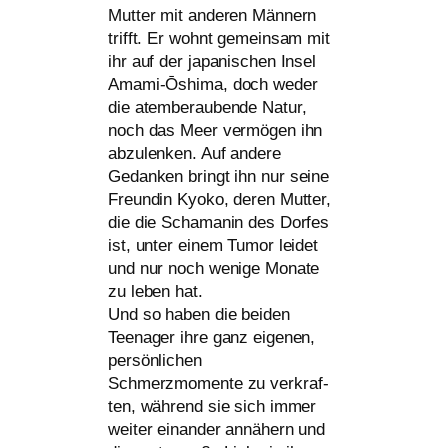
Mutter mit ande­ren Männern
trifft. Er wohnt gemein­sam mit
ihr auf der japa­ni­schen Insel
Amami-Ōshima, doch weder
die atem­be­rau­ben­de Natur,
noch das Meer ver­mö­gen ihn
abzu­len­ken. Auf ande­re
Gedanken
bringt ihn nur sei­ne
Freundin Kyoko, deren Mutter,
die die Schamanin des Dorfes
ist, unter einem Tumor lei­det
und nur noch weni­ge Monate
zu leben hat.
Und so haben die bei­den
Teenager ihre ganz eige­nen,
per­sön­li­chen
Schmerzmomente zu ver­kraf­
ten, wäh­rend sie sich immer
wei­ter ein­an­der annä­hern und