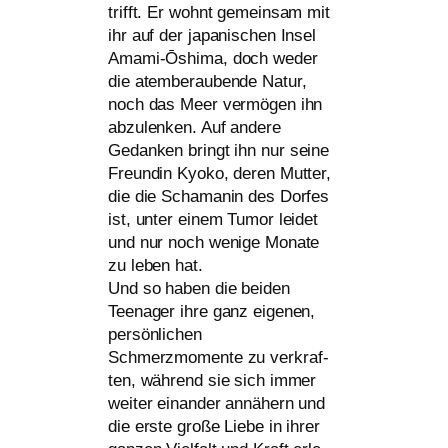
trifft. Er wohnt gemein­sam mit
ihr auf der japa­ni­schen Insel
Amami-Ōshima, doch weder
die atem­be­rau­ben­de Natur,
noch das Meer ver­mö­gen ihn
abzu­len­ken. Auf ande­re
Gedanken
bringt ihn nur sei­ne
Freundin Kyoko, deren Mutter,
die die Schamanin des Dorfes
ist, unter einem Tumor lei­det
und nur noch weni­ge Monate
zu leben hat.
Und so haben die bei­den
Teenager ihre ganz eige­nen,
per­sön­li­chen
Schmerzmomente zu ver­kraf­
ten, wäh­rend sie sich immer
wei­ter ein­an­der annä­hern und
die ers­te gro­ße Liebe in ihrer