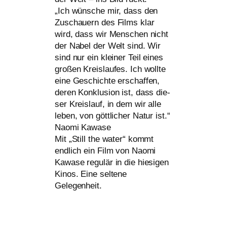
„Ich wün­sche mir, dass den
Zuschauern des Films klar
wird, dass wir Menschen nicht
der Nabel der Welt sind. Wir
sind nur ein klei­ner Teil eines
gro­ßen Kreislaufes. Ich woll­te
eine Geschichte erschaf­fen,
deren Konklusion ist, dass die­
ser Kreislauf, in dem wir alle
leben, von gött­li­cher Natur ist.“
Naomi Kawase
Mit „Still the water“ kommt
end­lich ein Film von Naomi
Kawase regu­lär in die hie­si­gen
Kinos. Eine sel­te­ne
Gelegenheit.