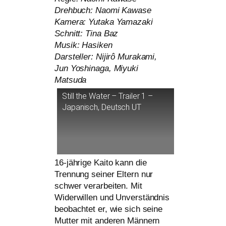
Drehbuch: Naomi Kawase
Kamera: Yutaka Yamazaki
Schnitt: Tina Baz
Musik: Hasiken
Darsteller: Nijirô Murakami,
Jun Yoshinaga, Miyuki
Matsuda
Still the Water – Trailer 1 –
Japanisch, Deutsch
UT
16-jäh­ri­ge Kaito kann die
Trennung sei­ner Eltern nur
schwer ver­ar­bei­ten. Mit
Widerwillen und Unverständnis
beob­ach­tet er, wie sich sei­ne
Mutter mit ande­ren Männern