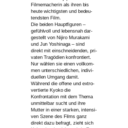
Filmemacherin als ihren bis
heu­te wich­tigs­ten und bedeu­
tends­ten Film.
Die bei­den Hauptfiguren –
gefühl­voll und lebens­nah dar­
ge­stellt von Nijiro Murakami
und Jun Yoshinaga – sind
direkt mit ein­schnei­den­den, pri­
va­ten Tragödien kon­fron­tiert.
Nur wäh­len sie einen voll­kom­
men unter­schied­li­chen, indi­vi­
du­el­len Umgang damit.
Während die offe­ne und extro­
ver­tier­te Kyoko die
Konfrontation mit dem Thema
unmit­tel­bar sucht und ihre
Mutter in einer star­ken, inten­si­
ven Szene des Films ganz
direkt dazu befragt, zieht sich