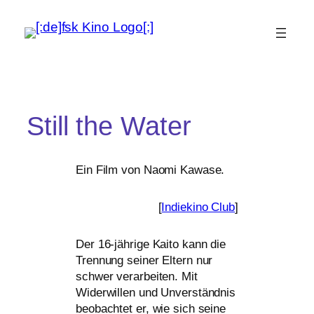
Still the Water
Ein Film von Naomi Kawase.
[
Indiekino Club
]
Der 16-jäh­ri­ge Kaito kann die
Trennung sei­ner Eltern nur
schwer ver­ar­bei­ten. Mit
Widerwillen und Unverständnis
beob­ach­tet er, wie sich sei­ne