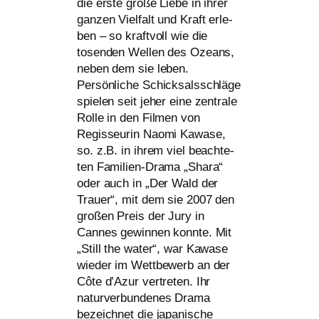
die ers­te gro­ße Liebe in ihrer
gan­zen Vielfalt und Kraft erle­
ben – so kraft­voll wie die
tosen­den Wellen des Ozeans,
neben dem sie leben.
Persönliche Schicksalsschläge
spie­len seit jeher eine zen­tra­le
Rolle in den Filmen von
Regisseurin Naomi Kawase,
so. z.B. in ihrem viel beach­te­
ten Familien-Drama „Shara“
oder auch in „Der Wald der
Trauer“, mit dem sie 2007 den
gro­ßen Preis der Jury in
Cannes gewin­nen konn­te. Mit
„Still the water“, war Kawase
wie­der im Wettbewerb an der
Côte d’Azur ver­tre­ten. Ihr
natur­ver­bun­de­nes Drama
bezeich­net die japa­ni­sche