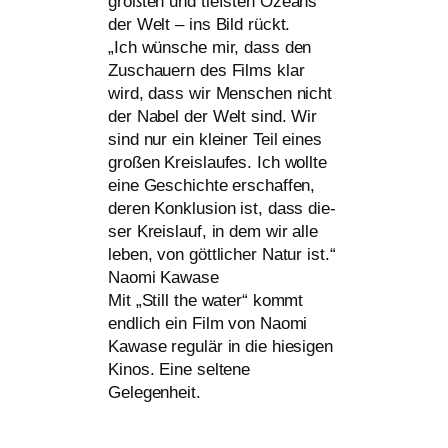
größ­ten und tiefs­ten Ozeans
der Welt – ins Bild rückt.
„Ich wün­sche mir, dass den
Zuschauern des Films klar
wird, dass wir Menschen nicht
der Nabel der Welt sind. Wir
sind nur ein klei­ner Teil eines
gro­ßen Kreislaufes. Ich woll­te
eine Geschichte erschaf­fen,
deren Konklusion ist, dass die­
ser Kreislauf, in dem wir alle
leben, von gött­li­cher Natur ist.“
Naomi Kawase
Mit „Still the water“ kommt
end­lich ein Film von Naomi
Kawase regu­lär in die hie­si­gen
Kinos. Eine sel­te­ne
Gelegenheit.