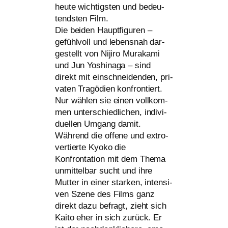
heu­te wich­tigs­ten und bedeu­
tends­ten Film.
Die bei­den Hauptfiguren –
gefühl­voll und lebens­nah dar­
ge­stellt von Nijiro Murakami
und Jun Yoshinaga – sind
direkt mit ein­schnei­den­den, pri­
va­ten Tragödien kon­fron­tiert.
Nur wäh­len sie einen voll­kom­
men unter­schied­li­chen, indi­vi­
du­el­len Umgang damit.
Während die offe­ne und extro­
ver­tier­te Kyoko die
Konfrontation mit dem Thema
unmit­tel­bar sucht und ihre
Mutter in einer star­ken, inten­si­
ven Szene des Films ganz
direkt dazu befragt, zieht sich
Kaito eher in sich zurück. Er