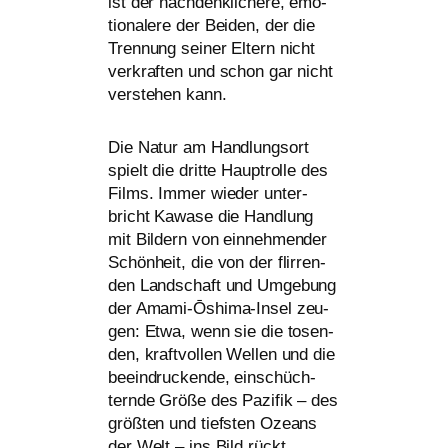
ist der nach­denk­li­che­re, emo­
tio­na­le­re der Beiden, der die
Trennung sei­ner Eltern nicht
ver­kraf­ten und schon gar nicht
ver­ste­hen kann.
Die Natur am Handlungsort
spielt die drit­te Hauptrolle des
Films. Immer wie­der unter­
bricht Kawase die Handlung
mit Bildern von ein­neh­men­der
Schönheit, die von der flir­ren­
den Landschaft und Umgebung
der Amami-Ōshima-Insel zeu­
gen: Etwa, wenn sie die tosen­
den, kraft­vol­len Wellen und die
beein­dru­cken­de, ein­schüch­
tern­de Größe des Pazifik – des
größ­ten und tiefs­ten Ozeans
der Welt – ins Bild rückt.