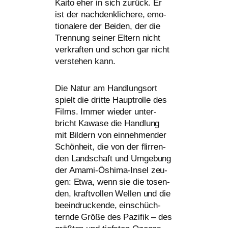
Kaito eher in sich zurück. Er
ist der nach­denk­li­che­re, emo­
tio­na­le­re der Beiden, der die
Trennung sei­ner Eltern nicht
ver­kraf­ten und schon gar nicht
ver­ste­hen kann.
Die Natur am Handlungsort
spielt die drit­te Hauptrolle des
Films. Immer wie­der unter­
bricht Kawase die Handlung
mit Bildern von ein­neh­men­der
Schönheit, die von der flir­ren­
den Landschaft und Umgebung
der Amami-Ōshima-Insel zeu­
gen: Etwa, wenn sie die tosen­
den, kraft­vol­len Wellen und die
beein­dru­cken­de, ein­schüch­
tern­de Größe des Pazifik – des