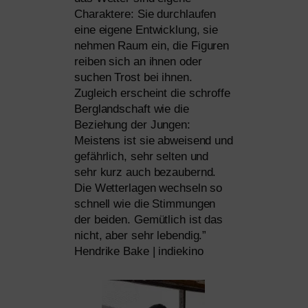
Charaktere: Sie durch­lau­fen
eine eige­ne Entwicklung, sie
neh­men Raum ein, die Figuren
rei­ben sich an ihnen oder
suchen Trost bei ihnen.
Zugleich erscheint die schrof­fe
Berglandschaft wie die
Beziehung der Jungen:
Meistens ist sie abwei­send und
gefähr­lich, sehr sel­ten und
sehr kurz auch bezau­bernd.
Die Wetterlagen wech­seln so
schnell wie die Stimmungen
der bei­den. Gemütlich ist das
nicht, aber sehr leben­dig.”
Hendrike Bake | indiekino