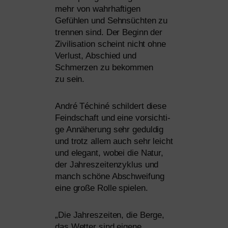
mehr von wahr­haf­ti­gen
Gefühlen und Sehnsüchten zu
tren­nen sind. Der Beginn der
Zivilisation scheint nicht ohne
Verlust, Abschied und
Schmerzen zu bekom­men
zu sein.
André Téchiné schil­dert die­se
Feindschaft und eine vor­sich­ti­
ge Annäherung sehr gedul­dig
und trotz allem auch sehr leicht
und ele­gant, wobei die Natur,
der Jahreszeitenzyklus und
manch schö­ne Abschweifung
eine gro­ße Rolle spielen.
„
Die Jahreszeiten, die Berge,
das Wetter sind eige­ne