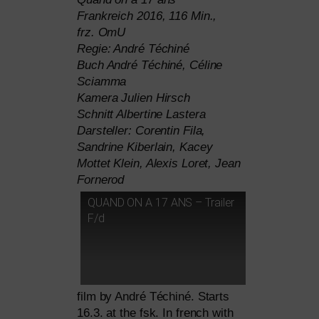
Frankreich 2016, 116 Min.,
frz. OmU
Regie: André Téchiné
Buch André Téchiné, Céline
Sciamma
Kamera Julien Hirsch
Schnitt Albertine Lastera
Darsteller: Corentin Fila,
Sandrine Kiberlain, Kacey
Mottet Klein, Alexis Loret, Jean
Fornerod
QUAND
ON
A 17
ANS
– Trailer
F/d
film by André Téchiné. Starts
16.3. at the fsk. In french with