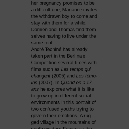
her pregnan­cy pro­mi­ses to be
a dif­fi­cult one, Marianne invi­tes
the with­drawn boy to come and
stay with them for a while.
Damien and Thomas find them­
sel­ves having to live under the
same roof …
André Techiné has alre­a­dy
taken part in the Berlinale
Competition seve­ral times with
films such as
Les temps qui
chan­gent
(2005) and
Les témo­
ins
(2007). In
Quand on a 17
ans
he explo­res what it is like
to grow up in dif­fe­rent social
envi­ron­ments in this por­trait of
two con­fu­sed youths try­ing to
govern their emo­ti­ons. A rug­
ged vil­la­ge in the moun­ta­ins of
south-wes­tern France as the