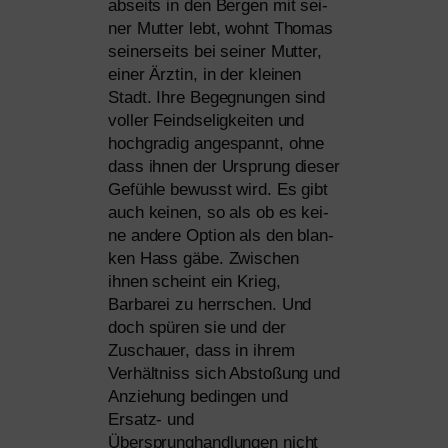
abseits in den Bergen mit sei­
ner Mutter lebt, wohnt Thomas
sei­ner­seits bei sei­ner Mutter,
einer Ärztin, in der klei­nen
Stadt. Ihre Begegnungen sind
vol­ler Feindseligkeiten und
hoch­gra­dig ange­spannt, ohne
dass ihnen der Ursprung die­ser
Gefühle bewusst wird. Es gibt
auch kei­nen, so als ob es kei­
ne ande­re Option als den blan­
ken Hass gäbe. Zwischen
ihnen scheint ein Krieg,
Barbarei zu herr­schen. Und
doch spü­ren sie und der
Zuschauer, dass in ihrem
Verhältniss sich Abstoßung und
Anziehung bedin­gen und
Ersatz- und
Übersprunghandlungen nicht