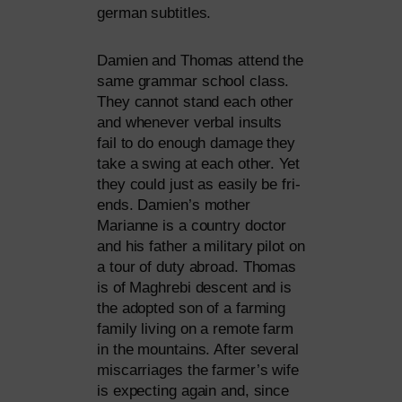
ger­man subtitles.
Damien and Thomas attend the
same grammar school class.
They can­not stand each other
and when­ever ver­bal insults
fail to do enough dama­ge they
take a swing at each other. Yet
they could just as easi­ly be fri­
ends. Damien’s mother
Marianne is a coun­try doc­tor
and his father a mili­ta­ry pilot on
a tour of duty abroad. Thomas
is of Maghrebi des­cent and is
the adopted son of a far­ming
fami­ly living on a remo­te farm
in the moun­ta­ins. After seve­ral
mis­car­ri­a­ges the farmer’s wife
is expec­ting again and, sin­ce