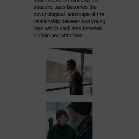
sea­sons pass beco­mes the
psy­cho­lo­gi­cal land­scape of the
rela­ti­onship bet­ween two young
men which vacil­la­tes bet­ween
dis­da­in and attraction.