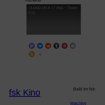
Fornerod
QUAND
ON
A 17
ANS
– Trailer
F/d
Bald im fsk:
fsk Kino
Watching