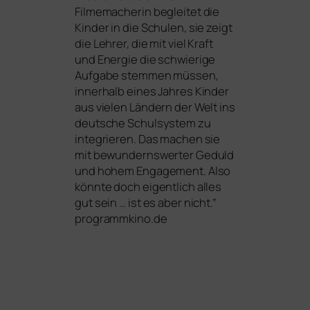
Filmemacherin beglei­tet die
Kinder in die Schulen, sie zeigt
die Lehrer, die mit viel Kraft
und Energie die schwie­ri­ge
Aufgabe stem­men müs­sen,
inner­halb eines Jahres Kinder
aus vie­len Ländern der Welt ins
deut­sche Schulsystem zu
inte­grie­ren. Das machen sie
mit bewun­derns­wer­ter Geduld
und hohem Engagement. Also
könn­te doch eigent­lich alles
gut sein … ist es aber nicht.”
programmkino.de