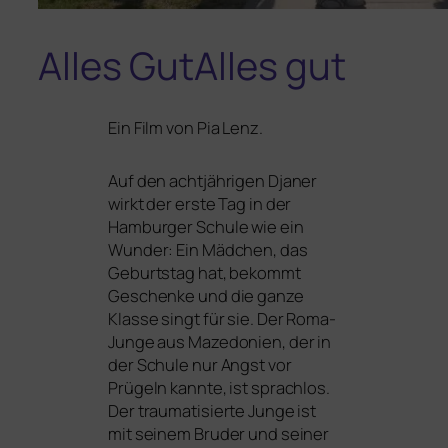
Alles GutAlles gut
Ein Film von Pia Lenz.
Auf den acht­jäh­ri­gen Djaner
wirkt der ers­te Tag in der
Hamburger Schule wie ein
Wunder: Ein Mädchen, das
Geburtstag hat, bekommt
Geschenke und die gan­ze
Klasse singt für sie. Der Roma-
Junge aus Mazedonien, der in
der Schule nur Angst vor
Prügeln kann­te, ist sprach­los.
Der trau­ma­ti­sier­te Junge ist
mit sei­nem Bruder und sei­ner