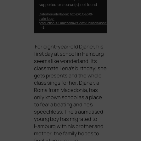
Player
supported or source(s) not found
Datei herunterladen: https://1f5ad49-
trailerloop-
production.s3.amazonaws.com/uploads/asset_preview/video/file
_=1
For eight-year-old Djaner, his
first day at school in Hamburg
seems like won­der­land. It’s
class­ma­te Lena’s bir­th­day; she
gets pres­ents and the who­le
class sings for her. Djaner, a
Roma from Macedonia, has
only known school as a place
to fear a bea­ting and he’s
speechl­ess. The trau­ma­tis­ed
young boy has migra­ted to
Hamburg with his brot­her and
mother; the fami­ly hopes to
final­ly live in peace.