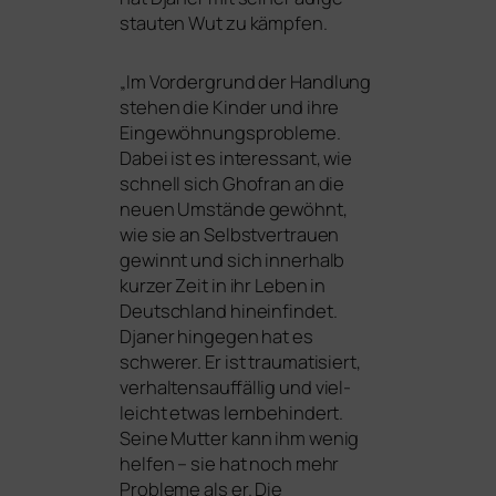
stau­ten Wut zu kämpfen.
„
Im Vordergrund der Handlung
ste­hen die Kinder und ihre
Eingewöhnungsprobleme.
Dabei ist es inter­es­sant, wie
schnell sich Ghofran an die
neu­en Umstände gewöhnt,
wie sie an Selbstvertrauen
gewinnt und sich inner­halb
kur­zer Zeit in ihr Leben in
Deutschland hin­ein­fin­det.
Djaner hin­ge­gen hat es
schwe­rer. Er ist trau­ma­ti­siert,
ver­hal­tens­auf­fäl­lig und viel­
leicht etwas lern­be­hin­dert.
Seine Mutter kann ihm wenig
hel­fen – sie hat noch mehr
Probleme als er. Die