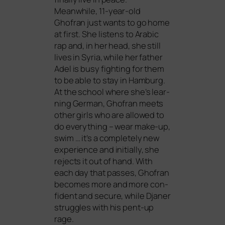
Meanwhile, 11-year-old
Ghofran just wants to go home
at first. She lis­tens to Arabic
rap and, in her head, she still
lives in Syria, while her father
Adel is busy fight­ing for them
to be able to stay in Hamburg.
At the school whe­re she’s lear­
ning German, Ghofran meets
other girls who are allo­wed to
do ever­y­thing – wear make-up,
swim … it’s a com­ple­te­ly new
expe­ri­ence and initi­al­ly, she
rejects it out of hand. With
each day that pas­ses, Ghofran
beco­mes more and more con­
fi­dent and secu­re, while Djaner
strug­gles with his pent-up
rage.