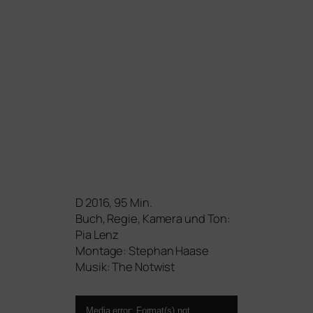
D 2016, 95 Min.
Buch, Regie, Kamera und Ton:
Pia Lenz
Montage: Stephan Haase
Musik: The Notwist
Video-
Media error: Format(s) not