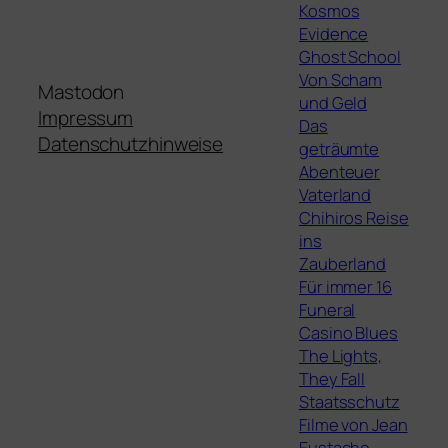
Kosmos
Evidence
Ghost School
Von Scham
Mastodon
und Geld
Impressum
Das
Datenschutzhinweise
geträumte
Abenteuer
Vaterland
Chihiros Reise
ins
Zauberland
Für immer 16
Funeral
Casino Blues
The Lights,
They Fall
Staatsschutz
Filme von Jean
Eustache