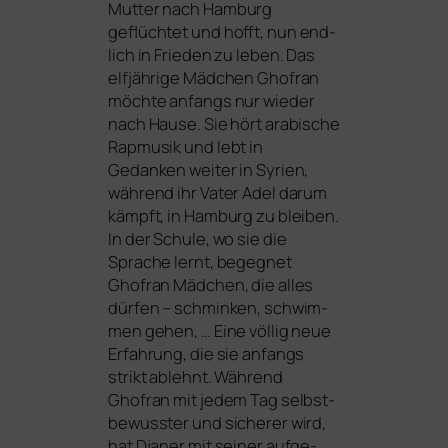
Mutter nach Hamburg
geflüch­tet und hofft, nun end­
lich in Frieden zu leben. Das
elf­jäh­ri­ge Mädchen Ghofran
möch­te anfangs nur wie­der
nach Hause. Sie hört ara­bi­sche
Rapmusik und lebt in
Gedanken wei­ter in Syrien,
wäh­rend ihr Vater Adel dar­um
kämpft, in Hamburg zu blei­ben.
In der Schule, wo sie die
Sprache lernt, begeg­net
Ghofran Mädchen, die alles
dür­fen – schmin­ken, schwim­
men gehen, … Eine völ­lig neue
Erfahrung, die sie anfangs
strikt ablehnt. Während
Ghofran mit jedem Tag selbst­
be­wuss­ter und siche­rer wird,
hat Djaner mit sei­ner auf­ge­