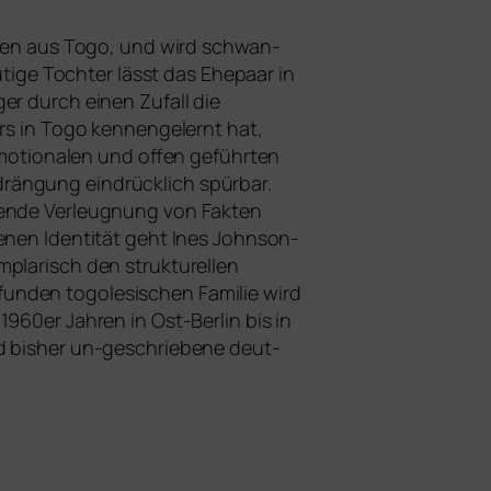
enten aus Togo, und wird schwan­
u­ti­ge Tochter lässt das Ehepaar in
er durch einen Zufall die
rs in Togo ken­nen­ge­lernt hat,
mo­tio­na­len und offen geführ­ten
ngung ein­drück­lich spür­bar.
­ren­de Verleugnung von Fakten
e­nen Identität geht Ines Johnson-
la­risch den struk­tu­rel­len
n­den togo­le­si­schen Familie wird
1960er Jahren in Ost-Berlin bis in
nd bis­her un-geschrie­be­ne deut­