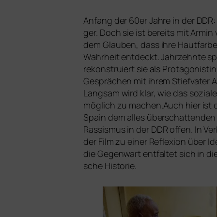
Anfang der 60er Jahre in der
DDR
ger. Doch sie ist bereits mit Armin 
dem Glauben, dass ihre Hautfarbe 
Wahrheit ent­deckt. Jahrzehnte spä­t
rekon­stru­iert sie als Protagonist
Gesprächen mit ihrem Stiefvater A
Langsam wird klar, wie das sozia­l
mög­lich zu machen.Auch hier ist d
Spain dem alles über­schat­ten­den T
Rassismus in der
DDR
offen. In Ve
der Film zu einer Reflexion über I
die Gegenwart ent­fal­tet sich in d
sche Historie.