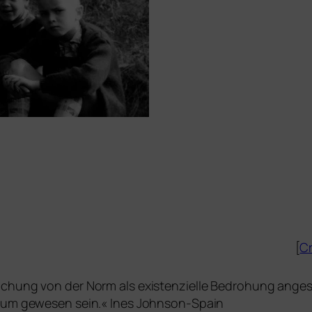
[
Cr
chung von der Norm als exis­ten­zi­el­le Bedrohung ange­
ikum gewe­sen sein.« Ines Johnson-Spain