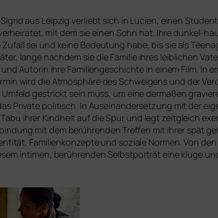
: Sigrid aus Leipzig ver­liebt sich in Lucien, einen Stud
ver­hei­ra­tet, mit dem sie einen Sohn hat. Ihre dun­kel-hä
Zufall sei und kei­ne Bedeutung habe, bis sie als Teenag
er, lan­ge nach­dem sie die Familie ihres leib­li­chen Vate
in und Autorin ihre Familiengeschichte in einem Film. In e
rmin wird die Atmosphäre des Schweigens und der Verdrä
e Umfeld gestrickt sein muss, um eine der­ma­ßen gra­vie
as Private poli­tisch. In Auseinandersetzung mit der eig
abu ihrer Kindheit auf die Spur und legt zeit­gleich exem­p
rbindung mit dem berüh­ren­den Treffen mit ihrer spät gefu
dentität, Familienkonzepte und sozia­le Normen. Von den 
ie­sem inti­men, berüh­ren­den Selbstporträt eine klu­ge u