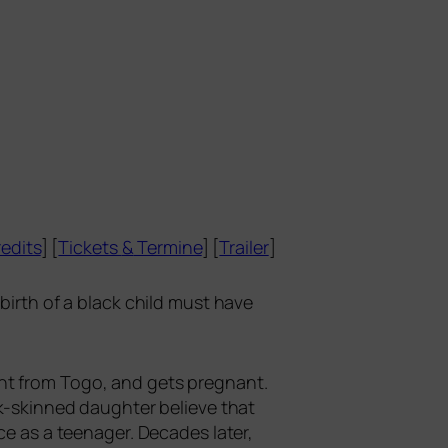
edits
] [
Tickets
&
Termine
] [
Trailer
]
he birth of a black child must have
­dent from Togo, and gets pregnant.
k-skin­ned daugh­ter belie­ve that
­ce as a teen­ager. Decades later,