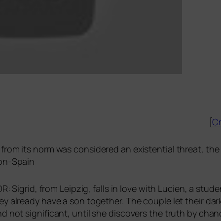
[
Cr
 from its norm was con­side­red an exis­ten­ti­al thre­at, t
son-Spain
DR
: Sigrid, from Leipzig, falls in love with Lucien, a stu
y alre­a­dy have a son tog­e­ther. The cou­ple let their dar
nd not signi­fi­cant, until she dis­co­vers the truth by chan