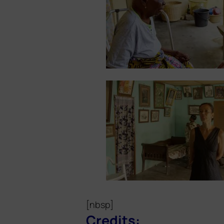
[nbsp]
Credits: