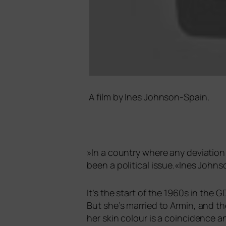
A film by Ines Johnson-Spain.
»
In a coun­try whe­re any devia­ti­on
been a poli­ti­cal issue.«Ines John
It’s the start of the 1960s in the
G
But she’s mar­ried to Armin, and the
her skin colour is a coin­ci­dence a