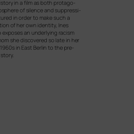
isto­ry in a film as both prot­ago­
o­sphe­re of silence and sup­pres­si­
­tu­red in order to make such a
ti­on of her own iden­ti­ty, Ines
expo­ses an under­ly­ing racism
hom she dis­co­ver­ed so late in her
e 1960s in East Berlin to the pre­
 story.