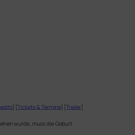
edits
] [
Tickets
&
Termine
] [
Trailer
]
se­hen wur­de, muss die Geburt