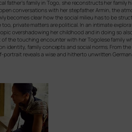
cal father’s fami­ly in Togo, she recon­s­tructs her fami­ly h
open con­ver­sa­ti­ons with her ste­pf­a­ther Armin, the atm
ow­ly beco­mes clear how the social milieu has to be struc
o, pri­va­te mat­ters are poli­ti­cal. In an inti­ma­te explo­ra­
ic overs­ha­dowing her child­hood and in doing so also 
xt of the tou­ch­ing encoun­ter with her Togolese fami­ly w
n on iden­ti­ty, fami­ly con­cepts and social norms. From th
lf-por­trait reve­als a wise and hither­to unwrit­ten German