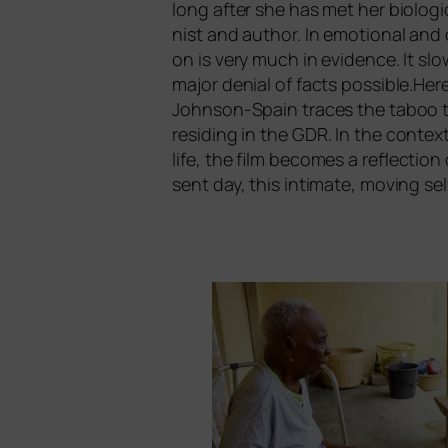
long after she has met her bio­lo­gi­
nist and aut­hor. In emo­tio­nal and 
on is very much in evi­dence. It sl
major deni­al of facts possible.Here to
Johnson-Spain traces the taboo top
resi­ding in the
GDR
. In the con­te
life, the film beco­mes a reflec­tio
sent day, this inti­ma­te, moving se