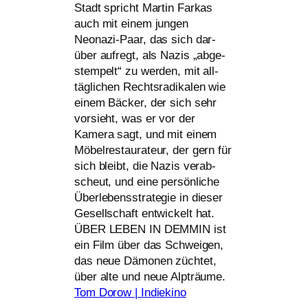
Stadt spricht Martin Farkas
auch mit einem jun­gen
Neonazi-Paar, das sich dar­
über auf­regt, als Nazis „abge­
stem­pelt“ zu wer­den, mit all­
täg­li­chen Rechtsradikalen wie
einem Bäcker, der sich sehr
vor­sieht, was er vor der
Kamera sagt, und mit einem
Möbelrestaurateur, der gern für
sich bleibt, die Nazis ver­ab­
scheut, und eine per­sön­li­che
Überlebensstrategie in die­ser
Gesellschaft ent­wi­ckelt hat.
ÜBER
LEBEN
IN
DEMMIN
ist
ein Film über das Schweigen,
das neue Dämonen züch­tet,
über alte und neue Alpträume.
Tom Dorow | Indiekino