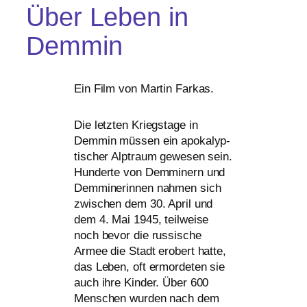
Über Leben in
Demmin
Ein Film von Martin Farkas.
Die letz­ten Kriegstage in
Demmin müs­sen ein apo­ka­lyp­
ti­scher Alptraum gewe­sen sein.
Hunderte von Demminern und
Demminerinnen nah­men sich
zwi­schen dem 30. April und
dem 4. Mai 1945, teil­wei­se
noch bevor die rus­si­sche
Armee die Stadt erobert hat­te,
das Leben, oft ermor­de­ten sie
auch ihre Kinder. Über 600
Menschen wur­den nach dem