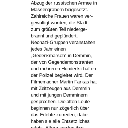
Abzug der rus­si­schen Armee in
Massengräbern bei­gesetzt.
Zahlreiche Frauen waren ver­
ge­wal­tigt wor­den, die Stadt
zum größ­ten Teil nie­der­ge­
brannt und geplün­dert.
Neonazi-Gruppen ver­an­stal­ten
jedes Jahr einen
„Gedenkmarsch“ in Demmin,
der von Gegendemonstranten
und meh­re­ren Hundertschaften
der Polizei beglei­tet wird. Der
Filmemacher Martin Farkas hat
mit Zeitzeugen aus Demmin
und mit jun­gen Demminern
gespro­chen. Die alten Leute
begin­nen nur zöger­lich über
das Erlebte zu reden, dabei
haben sie alle Entsetzliches
erlebt. Eltern zerr­ten ihre