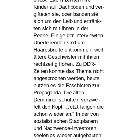
Kinder auf Dachböden und ver­
gif­te­ten sie, oder ban­den sie
sich um den Leib und ertränk­
ten sich mit ihnen in der
Peene. Einige der inter­view­ten
Überlebenden sind um
Haaresbreite ent­kom­men, weil
älte­re Geschwister mit ihnen
recht­zei­tig flo­hen. Zu DDR-
Zeiten konn­te das Thema nicht
ange­spro­chen wer­den, heu­te
nut­zen es die Faschisten zur
Propaganda. Die alten
Demminer schüt­teln ver­zwei­
felt den Kopf: „Jetzt fan­gen die
schon wie­der an.“ In der von
sozia­lis­ti­schen Stadtplanern
und Nachwende-Investoren
see­len­los wie­der auf­ge­bau­ten