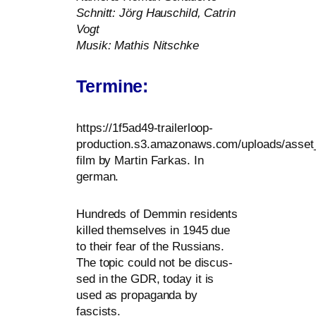
Schnitt: Jörg Hauschild, Catrin
Vogt
Musik: Mathis Nitschke
Termine:
https://1f5ad49-trailerloop-
production.s3.amazonaws.com/uploads/asset_
film by Martin Farkas. In
german.
Hundreds of Demmin resi­dents
kil­led them­sel­ves in 1945 due
to their fear of the Russians.
The topic could not be dis­cus­
sed in the
GDR
, today it is
used as pro­pa­gan­da by
fascists.