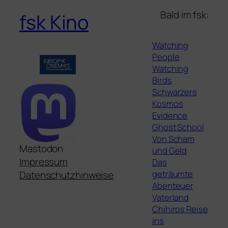
Bald im fsk:
fsk Kino
Watching
People
Watching
Birds
Schwarzers
Kosmos
Evidence
Ghost School
Von Scham
Mastodon
und Geld
Impressum
Das
geträumte
Datenschutzhinweise
Abenteuer
Vaterland
Chihiros Reise
ins