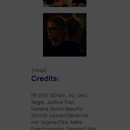
[nbsp]
Credits:
FR
2019, 100 Min., frz. OmU
Regie : Justine Triet
Kamera: Simon Beaufils
Schnitt: Laurent Sénéchal
mit: Virginie Efira, Adèle
Exarchopoulos, Gaspard Ulliel,