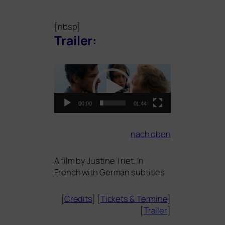
[nbsp]
Trailer:
Video-
Player
00:00
01:44
nach oben
A film by Justine Triet. In
French with German subtitles
[
Credits
] [
Tickets
&
Termine
]
[
Trailer
]