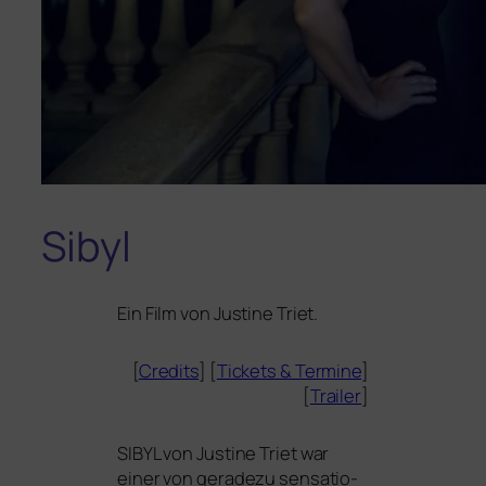
Sibyl
Ein Film von Justine Triet.
[
Credits
] [
Tickets
&
Termine
]
[
Trailer
]
SIBYL
von Justine Triet war
einer von gera­de­zu sen­sa­tio­