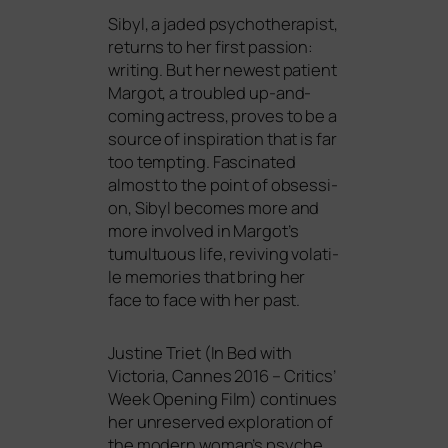
Sibyl, a jaded psy­cho­the­ra­pist,
returns to her first pas­si­on:
wri­ting. But her newest pati­ent
Margot, a trou­bled up-and-
coming actress, pro­ves to be a
source of inspi­ra­ti­on that is far
too temp­ting. Fascinated
almost to the point of obses­si­
on, Sibyl beco­mes more and
more invol­ved in Margot’s
tumul­tuous life, revi­ving vola­ti­
le memo­ries that bring her
face to face with her past.
Justine Triet (
In Bed with
Victoria
, Cannes 2016 – Critics’
Week Opening Film) con­ti­nues
her unre­ser­ved explo­ra­ti­on of
the modern woman’s psy­che