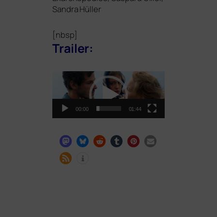
Sandra Hüller
[nbsp]
Trailer:
Video-
Player
00:00
01:44