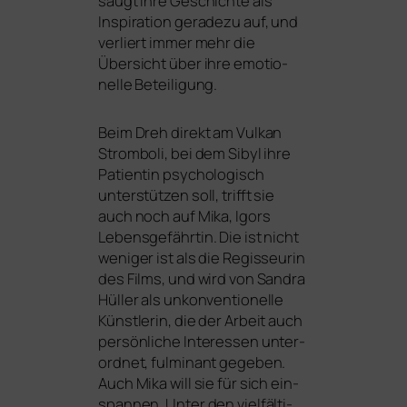
saugt ihre Geschichte als
Inspiration gera­de­zu auf, und
ver­liert immer mehr die
Übersicht über ihre emo­tio­
nel­le Beteiligung.
Beim Dreh direkt am Vulkan
Stromboli, bei dem Sibyl ihre
Patientin psy­cho­lo­gisch
unter­stüt­zen soll, trifft sie
auch noch auf Mika, Igors
Lebensgefährtin. Die ist nicht
weni­ger ist als die Regisseurin
des Films, und wird von Sandra
Hüller als unkon­ven­tio­nel­le
Künstlerin, die der Arbeit auch
per­sön­li­che Interessen unter­
ord­net, ful­mi­nant gege­ben.
Auch Mika will sie für sich ein­
span­nen. Unter den viel­fäl­ti­