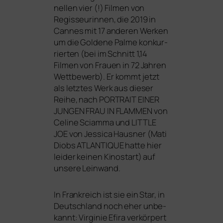
nel­len vier (!) Filmen von
Regisseurinnen, die 2019 in
Cannes mit 17 ande­ren Werken
um die Goldene Palme kon­kur­
rier­ten (bei im Schnitt 1,14
Filmen von Frauen in 72 Jahren
Wettbewerb). Er kommt jetzt
als letz­tes Werk aus die­ser
Reihe, nach
PORTRAIT
EINER
JUNGEN
FRAU
IN
FLAMMEN
von
Celine Sciamma und
LITTLE
JOE
von Jessica Hausner (Mati
Diobs
ATLANTIQUE
hat­te hier
lei­der kei­nen Kinostart) auf
unse­re Leinwand.
In Frankreich ist sie ein Star, in
Deutschland noch eher unbe­
kannt: Virginie Efira ver­kör­pert