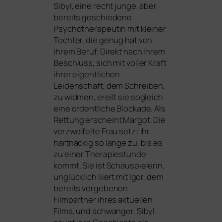
Sibyl, eine recht jun­ge, aber
bereits geschie­de­ne
Psychotherapeutin mit klei­ner
Tochter, die genug hat von
ihrem Beruf. Direkt nach ihrem
Beschluss, sich mit vol­ler Kraft
ihrer eigent­li­chen
Leidenschaft, dem Schreiben,
zu wid­men, ereilt sie sogleich
eine ordent­li­che Blockade. Als
Rettung erscheint Margot. Die
ver­zwei­fel­te Frau setzt ihr
hart­nä­ckig so lan­ge zu, bis es
zu einer Therapiestunde
kommt. Sie ist Schauspielerin,
unglück­lich liiert mit Igor, dem
bereits ver­ge­be­nen
Filmpartner ihres aktu­el­len
Films, und schwan­ger. Sibyl