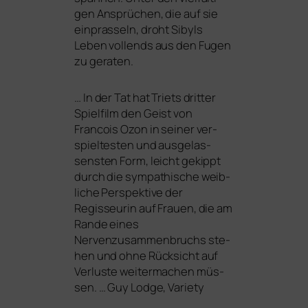
gen Ansprüchen, die auf sie
ein­pras­seln, droht Sibyls
Leben voll­ends aus den Fugen
zu geraten.
… In der Tat hat Triets drit­ter
Spielfilm den Geist von
Francois Ozon in sei­ner ver­
spiel­tes­ten und aus­ge­las­
sens­ten Form, leicht gekippt
durch die sym­pa­thi­sche weib­
li­che Perspektive der
Regisseurin auf Frauen, die am
Rande eines
Nervenzusammenbruchs ste­
hen und ohne Rücksicht auf
Verluste wei­ter­ma­chen müs­
sen. … Guy Lodge, Variety