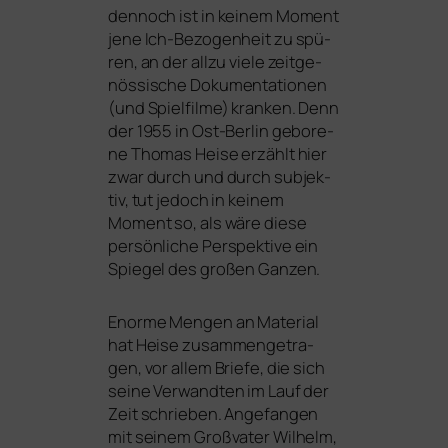
den­noch ist in kei­nem Moment
jene Ich-Bezogenheit zu spü­
ren, an der all­zu vie­le zeit­ge­
nös­si­sche Dokumentationen
(und Spielfilme) kran­ken. Denn
der 1955 in Ost-Berlin gebo­re­
ne Thomas Heise erzählt hier
zwar durch und durch sub­jek­
tiv, tut jedoch in kei­nem
Moment so, als wäre die­se
per­sön­li­che Perspektive ein
Spiegel des gro­ßen Ganzen.
Enorme Mengen an Material
hat Heise zusam­men­ge­tra­
gen, vor allem Briefe, die sich
sei­ne Verwandten im Lauf der
Zeit schrie­ben. Angefangen
mit sei­nem Großvater Wilhelm,