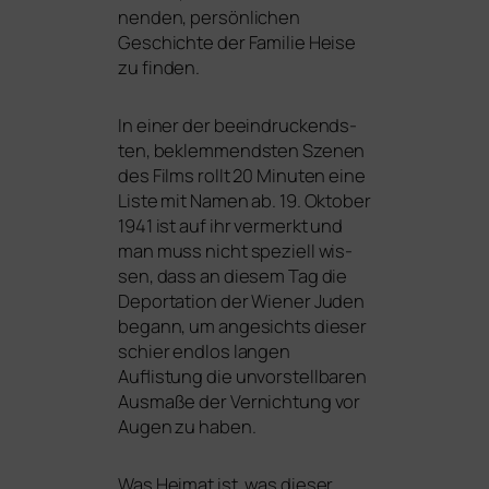
nen­den, per­sön­li­chen
Geschichte der Familie Heise
zu finden.
In einer der beein­dru­ckends­
ten, beklem­mends­ten Szenen
des Films rollt 20 Minuten eine
Liste mit Namen ab. 19. Oktober
1941 ist auf ihr ver­merkt und
man muss nicht spe­zi­ell wis­
sen, dass an die­sem Tag die
Deportation der Wiener Juden
begann, um ange­sichts die­ser
schier end­los lan­gen
Auflistung die unvor­stell­ba­ren
Ausmaße der Vernichtung vor
Augen zu haben.
Was Heimat ist, was die­ser