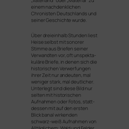
„Vaterland“ oder „Material“ zu
einem nach­denk­li­chen
Chronisten Deutschlands und
sei­ner Geschichte wurde.
Über drei­ein­halb Stunden liest
Heise selbst mit sono­rer
Stimme aus Briefen sei­ner
Verwandten vor, oft unspek­ta­
ku­lä­re Briefe, in denen sich die
his­to­ri­schen Verwerfungen
ihrer Zeit nur andeu­ten, mal
weni­ger stark, mal deut­li­cher.
Unterlegt sind die­se Bild nur
sel­ten mit his­to­ri­schen
Aufnahmen oder Fotos, statt­
des­sen mit auf den ers­ten
Blick banal wir­ken­den
schwarz-weiß Aufnahmen von
Alltäglichem: Wald und Felder