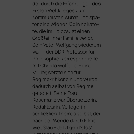
der durch die Erfahrungen des
Ersten Weltkrieges zum
Kommunisten wur­de und spä­
ter eine Wiener Jüdin hei­ra­te­
te, die im Holocaust einen
Großteil ihrer Familie ver­lor.
Sein Vater Wolfgang wie­der­um
war in der
DDR
Professor für
Philosophie, kor­re­spon­dier­te
mit Christa Wolf und Heiner
Müller, setz­te sich für
Regimekritiker ein und wur­de
dadurch selbst von Regime
geta­delt. Seine Frau
Rosemarie war Übersetzerin,
Redakteurin, Verlegerin,
schließ­lich Thomas selbst, der
nach der Wende durch Filme
wie „Stau – Jetzt geht’s los“