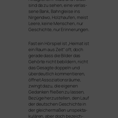
sind da zu sehen, eine ver­las­
se­ne Bank, Bahngleise ins
Nirgendwo, Holzhaufen, meist
Leere, kei­ne Menschen, nur
Geschichte, nur Erinnerungen.
Fast ein Hörspiel ist „Heimat ist
ein Raum aus Zeit“ oft, doch
gera­de dass die Bilder das
Gehörte nicht bebil­dern, nicht
das Gesagte dop­peln und
über­deut­lich kom­men­tie­ren,
öff­net Assoziationsräume,
zwingt dazu, die eige­nen
Gedanken flie­ßen zu las­sen,
Bezüge her­zu­stel­len, den Lauf
der deut­schen Geschichte in
der glei­cher­ma­ßen unspek­ta­
ku­lä­ren, aber doch bezeich­