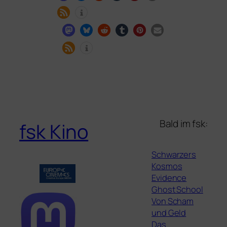
Bald im fsk:
fsk Kino
Schwarzers
Kosmos
Evidence
Ghost School
Von Scham
und Geld
Das