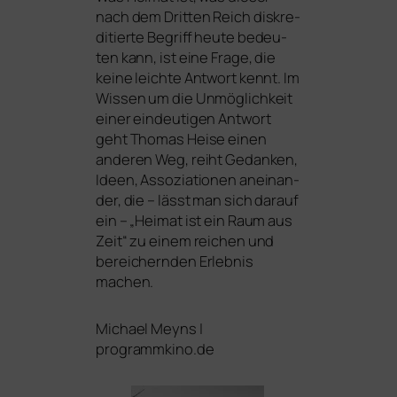
nach dem Dritten Reich dis­kre­
di­tier­te Begriff heu­te bedeu­
ten kann, ist eine Frage, die
kei­ne leich­te Antwort kennt. Im
Wissen um die Unmöglichkeit
einer ein­deu­ti­gen Antwort
geht Thomas Heise einen
ande­ren Weg, reiht Gedanken,
Ideen, Assoziationen anein­an­
der, die – lässt man sich dar­auf
ein – „Heimat ist ein Raum aus
Zeit“ zu einem rei­chen und
berei­chern­den Erlebnis
machen.
Michael Meyns |
programmkino.de