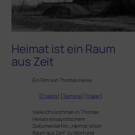
Heimat ist ein Raum
aus Zeit
Ein Film von Thomas Heise.
[
Credits
] [
Termine
] [
Trailer
]
Viele Ichs kom­men in Thomas
Heises essay­is­ti­schem
Dokumentarfilm „Heimat ist ein
Raum aus Zeit“ zu Wort und