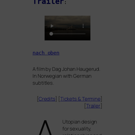
Trailer
:
nach oben
A film by Dag Johan Haugerud.
In Norwegian with German
subtitles.
[
Credits
] [
Tickets
&
Termine
]
[
Trailer
]
A
Utopian design
for sexua­li­ty,