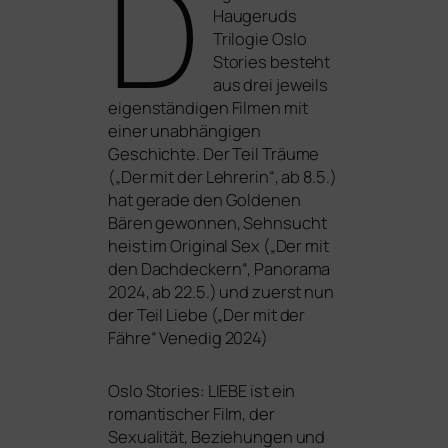
D
Haugeruds
Trilogie Oslo
Stories besteht
aus drei jeweils
eigen­stän­di­gen Filmen mit
einer unab­hän­gi­gen
Geschichte. Der Teil
Träume
(„Der mit der Lehrerin“, ab 8.5.)
hat gera­de den
Goldenen
Bären
gewon­nen,
Sehnsucht
heist im Original Sex („Der mit
den Dachdeckern“, Panorama
2024, ab 22.5.) und zuerst nun
der Teil
Liebe
(„Der mit der
Fähre“ Venedig 2024)
Oslo Stories:
LIEBE
ist ein
roman­ti­scher Film, der
Sexualität, Beziehungen und