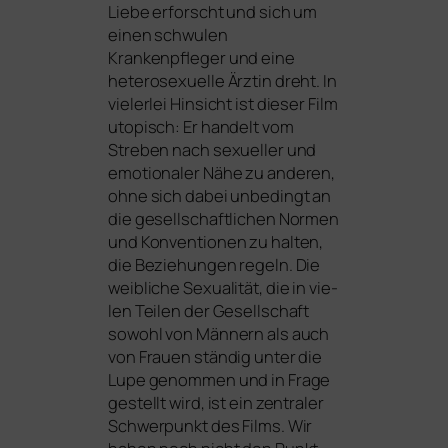
Liebe erforscht und sich um
einen schwu­len
Krankenpfleger und eine
hete­ro­se­xu­el­le Ärztin dreht. In
vie­ler­lei Hinsicht ist die­ser Film
uto­pisch: Er han­delt vom
Streben nach sexu­el­ler und
emo­tio­na­ler Nähe zu ande­ren,
ohne sich dabei unbe­dingt an
die gesell­schaft­li­chen Normen
und Konventionen zu hal­ten,
die Beziehungen regeln. Die
weib­li­che Sexualität, die in vie­
len Teilen der Gesellschaft
sowohl von Männern als auch
von Frauen stän­dig unter die
Lupe genom­men und in Frage
gestellt wird, ist ein zen­tra­ler
Schwerpunkt des Films. Wir