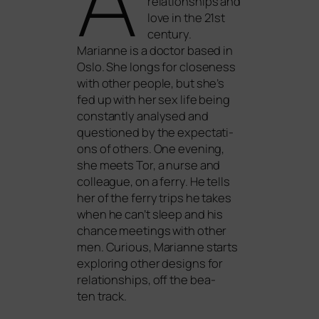
rela­ti­onships and
love in the 21st
cen­tu­ry.
Marianne is a doc­tor based in
Oslo. She longs for clo­sen­ess
with other peo­p­le, but she’s
fed up with her sex life being
con­stant­ly ana­ly­sed and
ques­tio­ned by the expec­ta­ti­
ons of others. One evening,
she meets Tor, a nur­se and
col­le­ague, on a fer­ry. He tells
her of the fer­ry trips he takes
when he can’t sleep and his
chan­ce mee­tings with other
men. Curious, Marianne starts
explo­ring other designs for
rela­ti­onships, off the bea­
ten track.