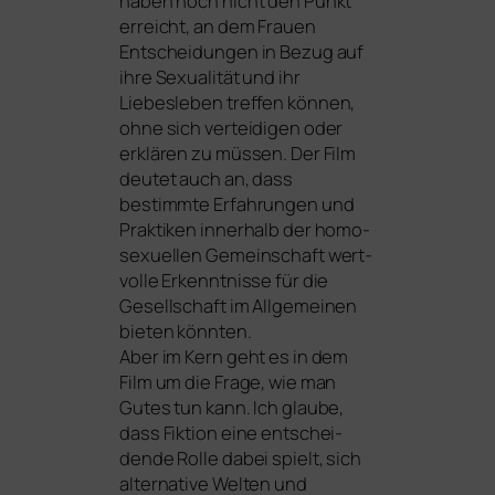
haben noch nicht den Punkt
erreicht, an dem Frauen
Entscheidungen in Bezug auf
ihre Sexualität und ihr
Liebesleben tref­fen kön­nen,
ohne sich ver­tei­di­gen oder
erklä­ren zu müs­sen. Der Film
deu­tet auch an, dass
bestimm­te Erfahrungen und
Praktiken inner­halb der homo­
se­xu­el­len Gemeinschaft wert­
vol­le Erkenntnisse für die
Gesellschaft im Allgemeinen
bie­ten könn­ten.
Aber im Kern geht es in dem
Film um die Frage, wie man
Gutes tun kann. Ich glau­be,
dass Fiktion eine ent­schei­
den­de Rolle dabei spielt, sich
alter­na­ti­ve Welten und