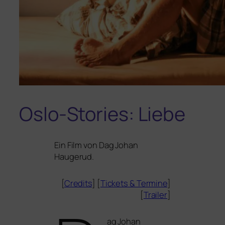
Oslo-Stories: Liebe
Ein Film von Dag Johan
Haugerud.
[
Credits
] [
Tickets
&
Termine
]
[
Trailer
]
ag Johan