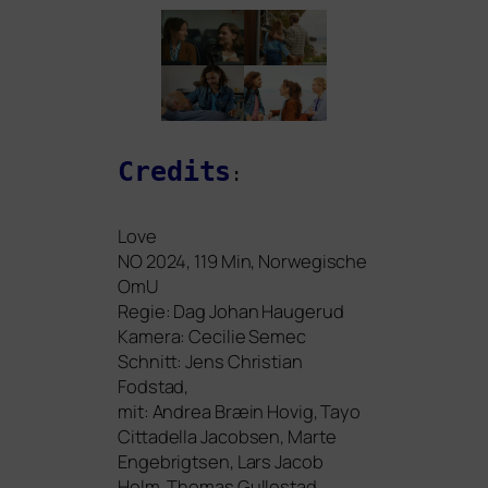
Credits
:
Love
NO
2024, 119 Min, Norwegische
OmU
Regie: Dag Johan Haugerud
Kamera: Cecilie Semec
Schnitt: Jens Christian
Fodstad,
mit: Andrea Bræin Hovig, Tayo
Cittadella Jacobsen, Marte
Engebrigtsen, Lars Jacob
Holm, Thomas Gullestad