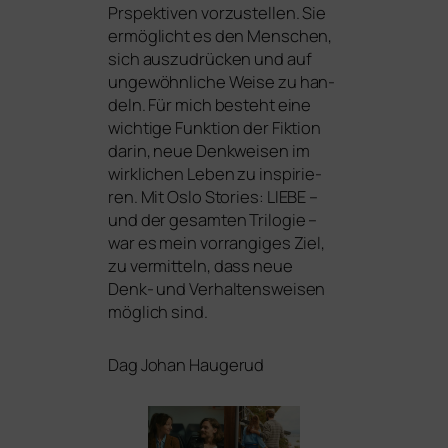
Prspektiven vor­zu­stel­len. Sie
ermög­licht es den Menschen,
sich aus­zu­drü­cken und auf
unge­wöhn­li­che Weise zu han­
deln. Für mich besteht eine
wich­ti­ge Funktion der Fiktion
dar­in, neue Denkweisen im
wirk­li­chen Leben zu inspi­rie­
ren. Mit Oslo Stories:
LIEBE
–
und der gesam­ten Trilogie –
war es mein vor­ran­gi­ges Ziel,
zu ver­mit­teln, dass neue
Denk- und Verhaltensweisen
mög­lich sind.
Dag Johan Haugerud