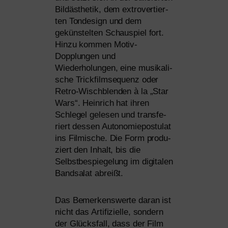
Bildästhetik, dem extro­ver­tier­
ten Tondesign und dem
geküns­tel­ten Schauspiel fort.
Hinzu kom­men Motiv-
Dopplungen und
Wiederholungen, eine musi­ka­li­
sche Trickfilmsequenz oder
Retro-Wischblenden à la „Star
Wars“. Heinrich hat ihren
Schlegel gele­sen und trans­fe­
riert des­sen Autonomiepostulat
ins Filmische. Die Form pro­du­
ziert den Inhalt, bis die
Selbstbespiegelung im digi­ta­len
Bandsalat abreißt.
Das Bemerkenswerte dar­an ist
nicht das Artifizielle, son­dern
der Glücksfall, dass der Film