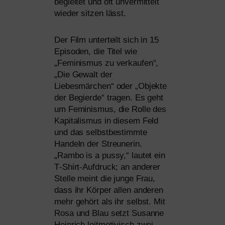
beglei­tet und oft unver­mit­telt
wie­der sit­zen lässt.
Der Film unter­teilt sich in 15
Episoden, die Titel wie
„Feminismus zu ver­kau­fen“,
„Die Gewalt der
Liebesmärchen“ oder „Objekte
der Begierde“ tra­gen. Es geht
um Feminismus, die Rolle des
Kapitalismus in die­sem Feld
und das selbst­be­stimm­te
Handeln der Streunerin.
„Rambo is a pus­sy,“ lau­tet ein
T‑Shirt-Aufdruck; an ande­rer
Stelle meint die jun­ge Frau,
dass ihr Körper allen ande­ren
mehr gehört als ihr selbst. Mit
Rosa und Blau setzt Susanne
Heinrich leit­mo­ti­visch zwei