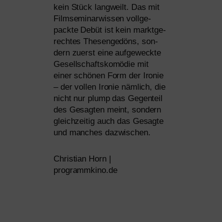
kein Stück lang­weilt. Das mit
Filmseminarwissen voll­ge­
pack­te Debüt ist kein markt­ge­
rech­tes Thesengedöns, son­
dern zuerst eine auf­ge­weck­te
Gesellschaftskomödie mit
einer schö­nen Form der Ironie
– der vol­len Ironie näm­lich, die
nicht nur plump das Gegenteil
des Gesagten meint, son­dern
gleich­zei­tig auch das Gesagte
und man­ches dazwischen.
Christian Horn |
programmkino.de