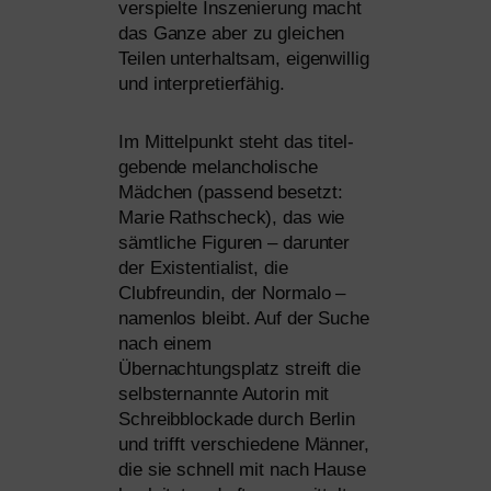
ver­spiel­te Inszenierung macht
das Ganze aber zu glei­chen
Teilen unter­halt­sam, eigen­wil­lig
und interpretierfähig.
Im Mittelpunkt steht das titel­
ge­ben­de melan­cho­li­sche
Mädchen (pas­send besetzt:
Marie Rathscheck), das wie
sämt­li­che Figuren – dar­un­ter
der Existentialist, die
Clubfreundin, der Normalo –
namen­los bleibt. Auf der Suche
nach einem
Übernachtungsplatz streift die
selbst­er­nann­te Autorin mit
Schreibblockade durch Berlin
und trifft ver­schie­de­ne Männer,
die sie schnell mit nach Hause