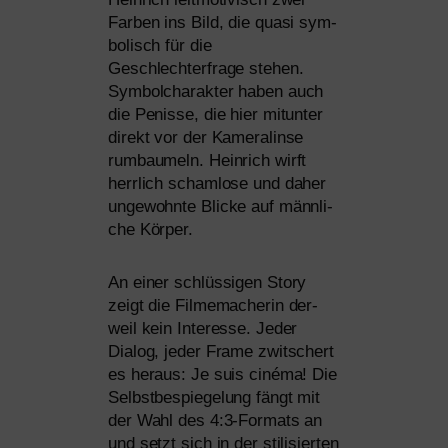
Farben ins Bild, die qua­si sym­
bo­lisch für die
Geschlechterfrage ste­hen.
Symbolcharakter haben auch
die Penisse, die hier mit­un­ter
direkt vor der Kameralinse
rum­bau­meln. Heinrich wirft
herr­lich scham­lo­se und daher
unge­wohn­te Blicke auf männ­li­
che Körper.
An einer schlüs­si­gen Story
zeigt die Filmemacherin der­
weil kein Interesse. Jeder
Dialog, jeder Frame zwit­schert
es her­aus: Je suis ciné­ma! Die
Selbstbespiegelung fängt mit
der Wahl des 4:3‑Formats an
und setzt sich in der sti­li­sier­ten