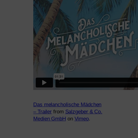
Das melan­cho­li­sche Mädchen
– Trailer
from
Salzgeber
&
Co.
Medien GmbH
on
Vimeo
.