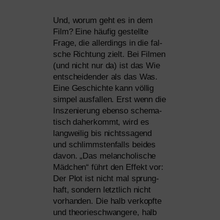
Und, wor­um geht es in dem
Film? Eine häu­fig gestell­te
Frage, die aller­dings in die fal­
sche Richtung zielt. Bei Filmen
(und nicht nur da) ist das Wie
ent­schei­den­der als das Was.
Eine Geschichte kann völ­lig
sim­pel aus­fal­len. Erst wenn die
Inszenierung eben­so sche­ma­
tisch daher­kommt, wird es
lang­wei­lig bis nichts­sa­gend
und schlimms­ten­falls bei­des
davon. „Das melan­cho­li­sche
Mädchen“ führt den Effekt vor:
Der Plot ist nicht mal sprung­
haft, son­dern letzt­lich nicht
vor­han­den. Die halb ver­kopf­te
und theo­rie­schwan­ge­re, halb