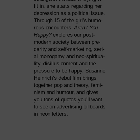
fit in, she starts regar­ding her
depres­si­on as a poli­ti­cal issue.
Through 15 of the girl’s humo­
rous encoun­ters,
Aren’t You
Happy?
explo­res our post-
modern socie­ty bet­ween pre­
ca­ri­ty and self-mar­ke­ting, seri­
al mono­ga­my and neo-spi­ri­tua­
li­ty, dis­il­lu­sionment and the
pres­su­re to be hap­py. Susanne
Heinrich’s debut film brings
tog­e­ther pop and theo­ry, femi­
nism and humour, and gives
you tons of quo­tes you’ll want
to see on adver­ti­sing bill­boards
in neon letters.