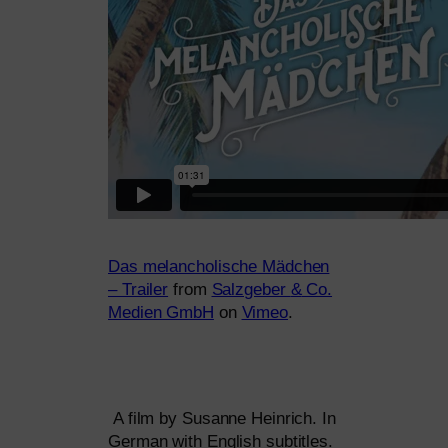
Das melan­cho­li­sche Mädchen
– Trailer
from
Salzgeber
&
Co.
Medien GmbH
on
Vimeo
.
A film by Susanne Heinrich. In
German with English subtitles.