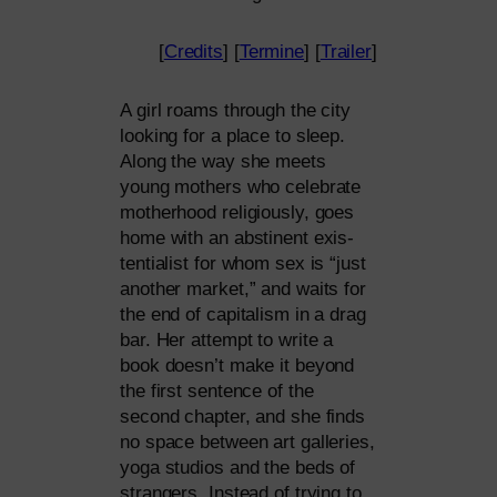
[
Credits
] [
Termine
] [
Trailer
]
A girl roams through the city
loo­king for a place to sleep.
Along the way she meets
young mothers who cele­bra­te
mother­hood reli­gious­ly, goes
home with an abs­ti­nent exis­
ten­tia­list for whom sex is “just
ano­ther mar­ket,” and waits for
the end of capi­ta­lism in a drag
bar. Her attempt to wri­te a
book doesn’t make it bey­ond
the first sen­tence of the
second chap­ter, and she finds
no space bet­ween art gal­le­ries,
yoga stu­di­os and the beds of
stran­gers. Instead of try­ing to