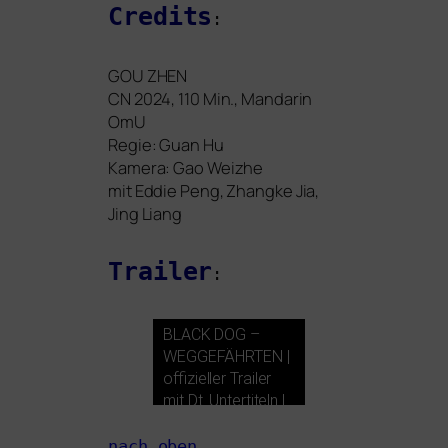
Credits
:
GOU
ZHEN
CN
2024, 110 Min., Mandarin
OmU
Regie: Guan Hu
Kamera: Gao Weizhe
mit
Eddie Peng, Zhangke Jia,
Jing Liang
Trailer
:
BLACK
DOG
–
WEGGEFÄHRTEN
|
offi­zi­el­ler Trailer
mit Dt. Untertiteln |
ab 12. Dezember
im Kino
nach oben