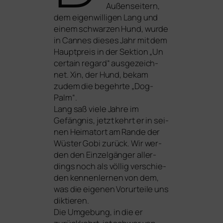
Außenseitern,
dem eigen­wil­li­gen Lang und
einem schwar­zen Hund, wur­de
in Cannes die­ses Jahr mit dem
Hauptpreis in der Sektion „Un
cer­tain regard“ aus­ge­zeich­
net. Xin, der Hund, bekam
zudem die begehr­te „Dog-
Palm“.
Lang saß vie­le Jahre im
Gefängnis, jetzt kehrt er in sei­
nen Heimatort am Rande der
Wüster Gobi zurück. Wir wer­
den den Einzelgänger aller­
dings noch als völ­lig ver­schie­
den ken­nen­ler­nen von dem,
was die eige­nen Vorurteile uns
dik­tie­ren.
Die Umgebung, in die er