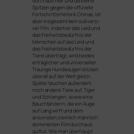
durch­aus hier und da klei­ne
Spitzen gegen die offi­zi­el­le
Fortschrittsrhetorik Chinas, ist
aber ins­ge­samt kein sub­ver­si­
ver Film. Indem er das Leid und
das Freiheitsbedürfnis der
Menschen auf das Leid und
das Freiheitsbedürfnis der
Tiere über­trägt, wird bei­des
erträg­li­cher und uni­ver­sel­ler.
Traurige Hundeaugen bli­cken
über­all auf der Welt gleich.
Später tau­chen außer­dem
noch ande­re Tiere auf, Tiger
und Schlangen, sowie eine
Bauchtänzerin, die ein Auge
auf Lang wirft und dem
ansons­ten ziem­lich männ­lich
domi­nier­ten Film durch­aus
gut­tut. Wie man über­haupt