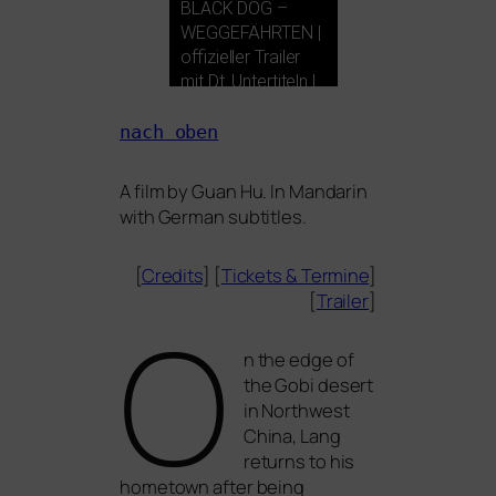
BLACK
DOG
–
WEGGEFÄHRTEN
|
offi­zi­el­ler Trailer
mit Dt. Untertiteln |
ab 12. Dezember
im Kino
nach oben
A film by Guan Hu. In Mandarin
with German subtitles.
[
Credits
] [
Tickets
&
Termine
]
[
Trailer
]
O
n the edge of
the Gobi desert
in Northwest
China, Lang
returns to his
home­town after being