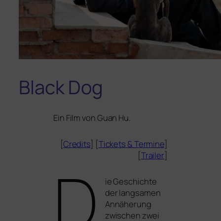
Black Dog
Ein Film von Guan Hu.
[
Credits
] [
Tickets
&
Termine
]
[
Trailer
]
D
ie Geschichte
der lang­sa­men
Annäherung
zwi­schen zwei