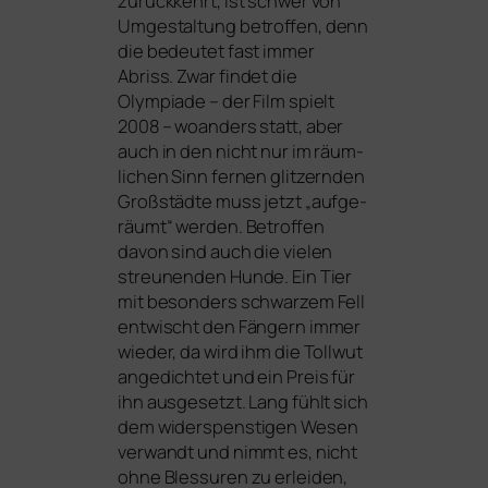
zurück­kehrt, ist schwer von
Umgestaltung betrof­fen, denn
die bedeu­tet fast immer
Abriss. Zwar fin­det die
Olympiade – der Film spielt
2008 – woan­ders statt, aber
auch in den nicht nur im räum­
li­chen Sinn fer­nen glit­zern­den
Großstädte muss jetzt „auf­ge­
räumt“ wer­den. Betroffen
davon sind auch die vie­len
streu­nen­den Hunde. Ein Tier
mit beson­ders schwar­zem Fell
ent­wischt den Fängern immer
wie­der, da wird ihm die Tollwut
ange­dich­tet und ein Preis für
ihn aus­ge­setzt. Lang fühlt sich
dem wider­spens­ti­gen Wesen
ver­wandt und nimmt es, nicht
ohne Blessuren zu erlei­den,