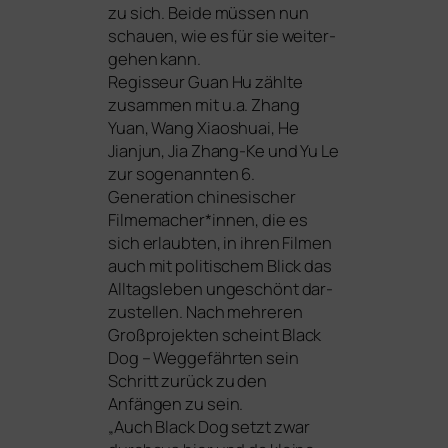
zu sich. Beide müs­sen nun
schau­en, wie es für sie wei­ter­
ge­hen kann.
Regisseur Guan Hu zähl­te
zusam­men mit u.a. Zhang
Yuan, Wang Xiaoshuai, He
Jianjun, Jia Zhang-Ke und Yu Le
zur soge­nann­ten 6.
Generation chi­ne­si­scher
Filmemacher*innen, die es
sich erlaub­ten, in ihren Filmen
auch mit poli­ti­schem Blick das
Alltagsleben unge­schönt dar­
zu­stel­len. Nach meh­re­ren
Großprojekten scheint
Black
Dog – Weggefährten
sein
Schritt zurück zu den
Anfängen zu sein.
„Auch
Black Dog
setzt zwar