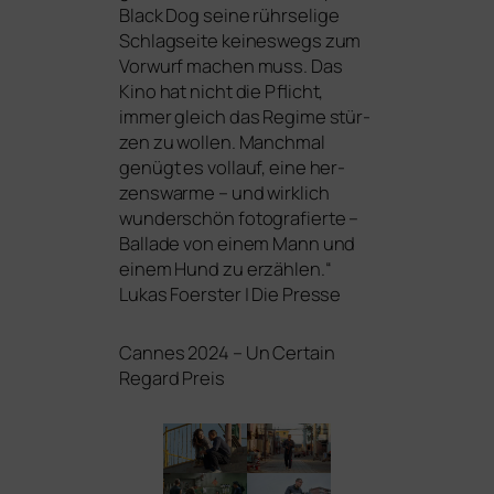
Black Dog
sei­ne rühr­se­li­ge
Schlagseite kei­nes­wegs zum
Vorwurf machen muss. Das
Kino hat nicht die Pflicht,
immer gleich das Regime stür­
zen zu wol­len. Manchmal
genügt es voll­auf, eine her­
zens­war­me – und wirk­lich
wun­der­schön foto­gra­fier­te –
Ballade von einem Mann und
einem Hund zu erzäh­len.“
Lukas Foerster | Die Presse
Cannes 2024 – Un Certain
Regard Preis