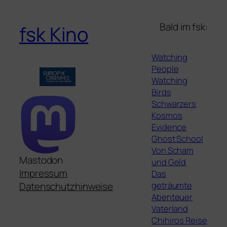
Bald im fsk:
fsk Kino
Watching
People
Watching
Birds
Schwarzers
Kosmos
Evidence
Ghost School
Von Scham
Mastodon
und Geld
Impressum
Das
geträumte
Datenschutzhinweise
Abenteuer
Vaterland
Chihiros Reise