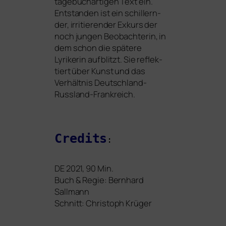
tage­buch­ar­ti­gen Text ein.
Entstanden ist ein schil­lern­
der, irri­tie­ren­der Exkurs der
noch jun­gen Beobachterin, in
dem schon die spä­te­re
Lyrikerin auf­blitzt. Sie reflek­
tiert über Kunst und das
Verhältnis Deutschland-
Russland-Frankreich.
Credits
:
DE
2021, 90 Min.
Buch
&
Regie: Bernhard
Sallmann
Schnitt: Christoph Krüger