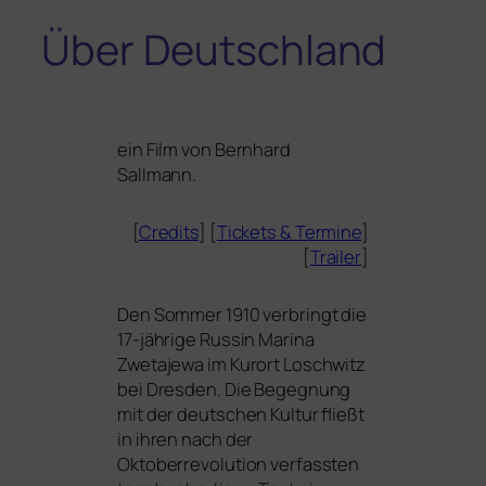
Über Deutschland
ein Film von
Bernhard
Sallmann
.
[
Credits
] [
Tickets
&
Termine
]
[
Trailer
]
Den Sommer 1910 ver­bringt die
17-jäh­ri­ge Russin Marina
Zwetajewa im Kurort Loschwitz
bei Dresden. Die Begegnung
mit der deut­schen Kultur fließt
in ihren nach der
Oktoberrevolution ver­fass­ten