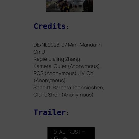
Credits
:
DE
/
NL
2023, 97 Min., Mandarin
OmU
Regie: Jialing Zhang
Kamera: Cuier (Anonymous),
RCS
(Anonymous), J.V. Chi
(Anonymous)
Schnitt: Barbara Toennieshen,
Claire Shen (Anonymous)
Trailer
:
TOTAL
TRUST
–
offi­zi­el­ler