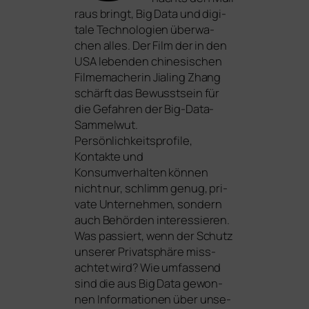
raus bringt, Big Data und digi­
ta­le Technologien über­wa­
chen alles. Der Film der in den
USA
leben­den chi­ne­si­schen
Filmemacherin Jialing Zhang
schärft das Bewusstsein für
die Gefahren der Big-Data-
Sammelwut.
Persönlichkeitsprofile,
Kontakte und
Konsumverhalten kön­nen
nicht nur, schlimm genug, pri­
va­te Unternehmen, son­dern
auch Behörden inter­es­sie­ren.
Was pas­siert, wenn der Schutz
unse­rer Privatsphäre miss­
ach­tet wird? Wie umfas­send
sind die aus Big Data gewon­
nen Informationen über unse­