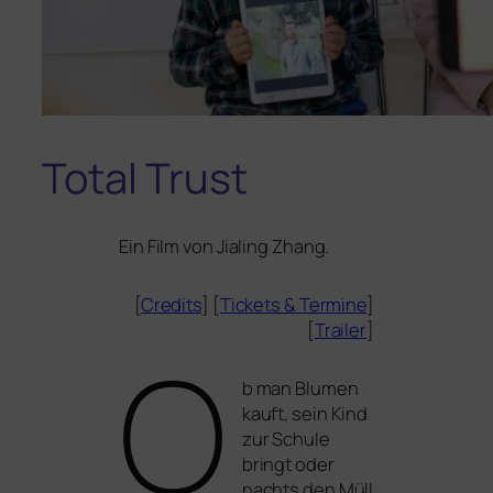
Total Trust
Ein Film von
Jialing Zhang
.
[
Credits
] [
Tickets
&
Termine
]
[
Trailer
]
O
b man Blumen
kauft, sein Kind
zur Schule
bringt oder
nachts den Müll