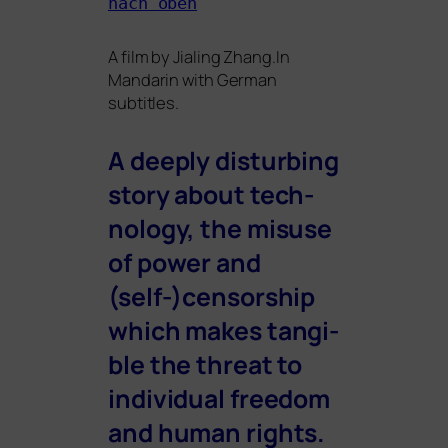
nach oben
A film by
Jialing Zhang
.In
Mandarin with German
subtitles.
A deep­ly dis­tur­bing
sto­ry about tech­
no­lo­gy, the misu­se
of power and
(self-)censorship
which makes tan­gi­
ble the thre­at to
indi­vi­du­al free­dom
and human rights.