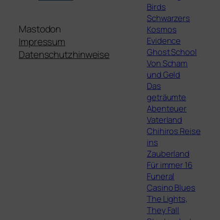
Birds
Schwarzers
Mastodon
Kosmos
Evidence
Impressum
Ghost School
Datenschutzhinweise
Von Scham
und Geld
Das
geträumte
Abenteuer
Vaterland
Chihiros Reise
ins
Zauberland
Für immer 16
Funeral
Casino Blues
The Lights,
They Fall