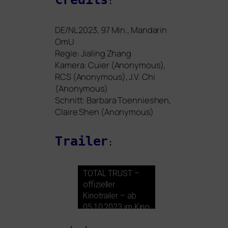
:
DE
/
NL
2023, 97 Min., Mandarin
OmU
Regie: Jialing Zhang
Kamera: Cuier (Anonymous),
RCS
(Anonymous), J.V. Chi
(Anonymous)
Schnitt: Barbara Toennieshen,
Claire Shen (Anonymous)
Trailer
:
TOTAL
TRUST
–
offi­zi­el­ler
Kinotrailer – ab
05.10.2023 im Kino