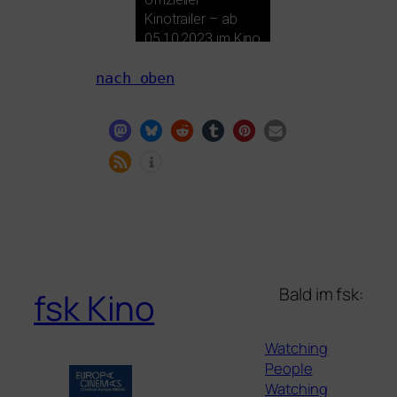
Kinotrailer – ab
05.10.2023 im Kino
nach oben
Bald im fsk:
fsk Kino
Watching
People
Watching