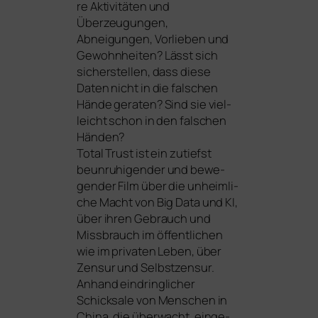
re Aktivitäten und
Überzeugungen,
Abneigungen, Vorlieben und
Gewohnheiten? Lässt sich
sicher­stel­len, dass die­se
Daten nicht in die fal­schen
Hände gera­ten? Sind sie viel­
leicht schon in den fal­schen
Händen?
Total Trust ist ein zutiefst
beun­ru­hi­gen­der und bewe­
gen­der Film über die unheim­li­
che Macht von Big Data und
KI
,
über ihren Gebrauch und
Missbrauch im öffent­li­chen
wie im pri­va­ten Leben, über
Zensur und Selbstzensur.
Anhand ein­dring­li­cher
Schicksale von Menschen in
China, die über­wacht, ein­ge­