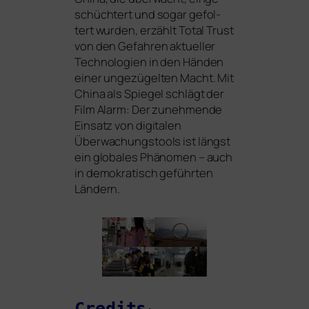
schüch­tert und sogar gefol­
tert wur­den, erzählt Total Trust
von den Gefahren aktu­el­ler
Technologien in den Händen
einer unge­zü­gel­ten Macht. Mit
China als Spiegel schlägt der
Film Alarm: Der zuneh­men­de
Einsatz von digi­ta­len
Überwachungstools ist längst
ein glo­ba­les Phänomen – auch
in demo­kra­tisch geführ­ten
Ländern.
Credits