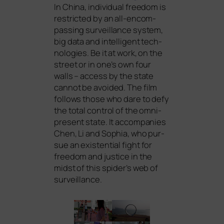
In China, indi­vi­du­al free­dom is
rest­ric­ted by an all-encom­
pas­sing sur­veil­lan­ce sys­tem,
big data and intel­li­gent tech­
no­lo­gies. Be it at work, on the
street or in one’s own four
walls – access by the sta­te
can­not be avo­ided. The film
fol­lows tho­se who dare to defy
the total con­trol of the omni­
pre­sent sta­te. It accom­pa­nies
Chen, Li and Sophia, who pur­
sue an exis­ten­ti­al fight for
free­dom and jus­ti­ce in the
midst of this spider’s web of
surveillance.