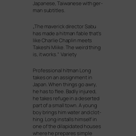
Japanese, Taiwanese with ger­
man subtitles.
„
The maverick direc­tor Sabu
has made a hit­man fable that’s
like Charlie Chaplin meets
Takeshi Miike. The weird thing
is, it works.“ Variety
Professional hit­man Long
takes on an assign­ment in
Japan. When things go awry,
he has to flee. Badly inju­red,
he takes refu­ge in a deser­ted
part of a small town. A young
boy brings him water and clot­
hing. Long installs hims­elf in
one of the dila­pi­da­ted hou­ses
whe­re he pre­pa­res simp­le