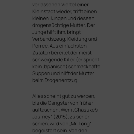
ver­las­se­nen Viertel einer
Kleinstadt wie­der, trifft einen
klei­nen Jungen und des­sen
dro­gen­süch­ti­ge Mutter. Der
Junge hilft ihm, bringt
Verbandszeug, Kleidung und
Porree. Aus ein­fachs­ten
Zutaten berei­tet der meist
schwei­gen­de Killer (er spricht
kein Japanisch) schmack­haf­te
Suppen und hilft der Mutter
beim Drogenentzug.
Alles scheint gut zu wer­den,
bis die Gangster von frü­her
auf­tau­chen. Wem „Chasuke’s
Journey“ (2015), zu schön
schien, wird von „Mr. Long“
begeis­tert sein. Von den