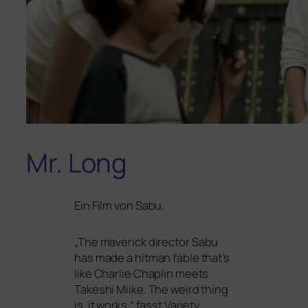
Mr. Long
Ein Film von Sabu.
„
The maverick direc­tor Sabu
has made a hit­man fable that’s
like Charlie Chaplin meets
Takeshi Miike. The weird thing
is, it works.“ fasst Variety