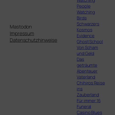
Watching
People
Watching
Birds
Schwarzers
Mastodon
Kosmos
Impressum
Evidence
Datenschutzhinweise
Ghost School
Von Scham
und Geld
Das
geträumte
Abenteuer
Vaterland
Chihiros Reise
ins
Zauberland
Für immer 16
Funeral
Casino Blues