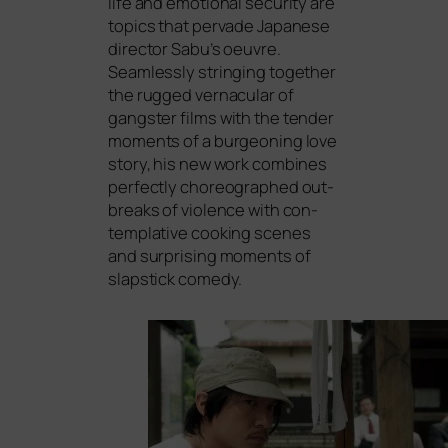
life and emo­tio­nal secu­ri­ty are
topics that per­va­de Japanese
direc­tor Sabu’s oeu­vre.
Seamlessly strin­ging tog­e­ther
the rug­ged ver­na­cu­lar of
gangs­ter films with the ten­der
moments of a bur­geo­ning love
sto­ry, his new work com­bi­nes
per­fect­ly cho­reo­gra­phed out­
breaks of vio­lence with con­
tem­pla­ti­ve coo­king sce­nes
and sur­pri­sing moments of
slap­stick comedy.