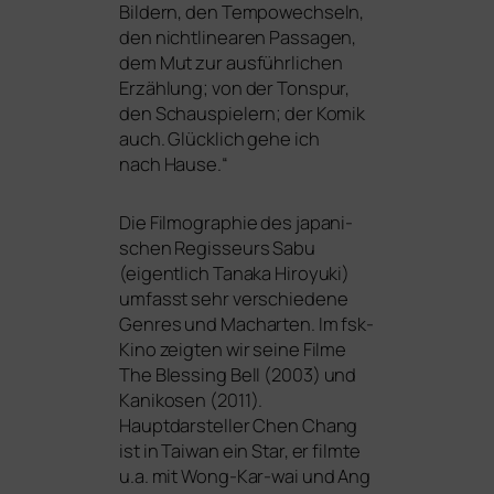
Bildern, den Tempowechseln,
den nicht­li­nea­ren Passagen,
dem Mut zur aus­führ­li­chen
Erzählung; von der Tonspur,
den Schauspielern; der Komik
auch. Glücklich gehe ich
nach Hause.“
Die Filmographie des japa­ni­
schen Regisseurs Sabu
(eigent­lich Tanaka Hiroyuki)
umfasst sehr ver­schie­de­ne
Genres und Macharten. Im fsk-
Kino zeig­ten wir sei­ne Filme
The Blessing Bell
(2003) und
Kanikosen
(2011).
Hauptdarsteller Chen Chang
ist in Taiwan ein Star, er film­te
u.a. mit Wong-Kar-wai und Ang