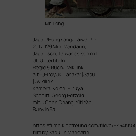
Mr. Long
Japan/Hongkong/ Taiwan/D
2017, 129 Min. Mandarin,
Japanisch, Taiwanesisch mit
dt. Untertiteln
Regie
&
Buch: [wiki­link
alt=„Hiroyuki Tanaka”]Sabu
[/wikilink]
Kamera: Koichi Furuya
Schnitt: Georg Petzold
mit:.: Chen Chang, Yiti Yao,
Runyin Bai
https://filme.kinofreund.com/file/d/
EZR4KK5
film by Sabu. In Mandarin,