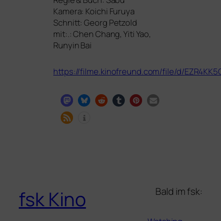
Kamera: Koichi Furuya
Schnitt: Georg Petzold
mit:.: Chen Chang, Yiti Yao,
Runyin Bai
https://filme.kinofreund.com/file/d/
EZR4KK5
Bald im fsk:
fsk Kino