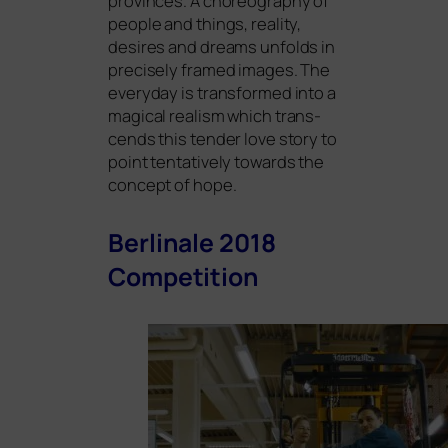
pro­vin­ces. A cho­reo­gra­phy of
peo­p­le and things, rea­li­ty,
desi­res and dreams unfolds in
pre­cis­e­ly framed images. The
ever­y­day is trans­for­med into a
magi­cal rea­lism which tran­s­
cends this ten­der love sto­ry to
point ten­ta­tively towards the
con­cept of hope.
Berlinale 2018
Competition