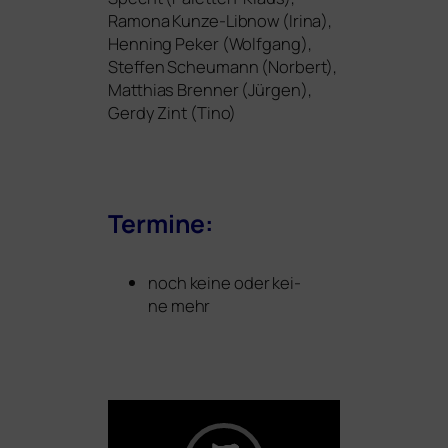
Ramona Kunze-Libnow (Irina),
Henning Peker (Wolfgang),
Steffen Scheumann (Norbert)
,
Matthias Brenner (Jürgen),
Gerdy Zint (Tino)
Termine:
noch kei­ne oder kei­
ne mehr
Video-
Player