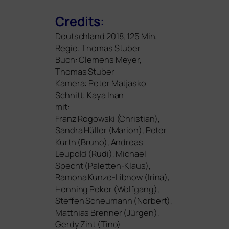
Credits:
Deutschland 2018, 125 Min.
Regie: Thomas Stuber
Buch: Clemens Meyer,
Thomas Stuber
Kamera: Peter Matjasko
Schnitt: Kaya Inan
mit:
Franz Rogowski (Christian),
Sandra Hüller (Marion),
Peter
Kurth (Bruno),
Andreas
Leupold (Rudi),
Michael
Specht (Paletten-Klaus)
,
Ramona Kunze-Libnow (Irina),
Henning Peker (Wolfgang),
Steffen Scheumann (Norbert)
,
Matthias Brenner (Jürgen),
Gerdy Zint (Tino)