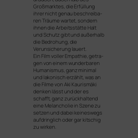
Großmarktes, die Erfüllung
ihrer nicht genau beschreiba­
ren Träume war­tet, son­dern
ihnen die Arbeitsstätte Halt
und Schutz gibt und außer­halb
die Bedrohung, die
Verunsicherung lauert.
Ein Film vol­ler Empathie, getra­
gen von einem wun­der­ba­ren
Humanismus, ganz mini­mal
und lako­nisch erzählt, was an
die Filme von Aki Kaurismäki
den­ken lässt und der es
schafft, ganz zurück­hal­tend
eine Melancholie in Szene zu
set­zen und dabei kei­nes­wegs
auf­dring­lich oder gar kit­schig
zu wirken.