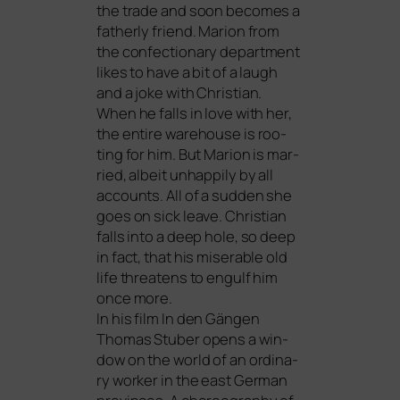
the trade and soon beco­mes a
fat­her­ly fri­end. Marion from
the con­fec­tion­a­ry depart­ment
likes to have a bit of a laugh
and a joke with Christian.
When he falls in love with her,
the enti­re warehouse is roo­
ting for him. But Marion is mar­
ried, albeit unhap­pi­ly by all
accounts. All of a sud­den she
goes on sick lea­ve. Christian
falls into a deep hole, so deep
in fact, that his mise­ra­ble old
life threa­tens to engulf him
once more.
In his film
In den Gängen
Thomas Stuber opens a win­
dow on the world of an ordi­na­
ry worker in the east German