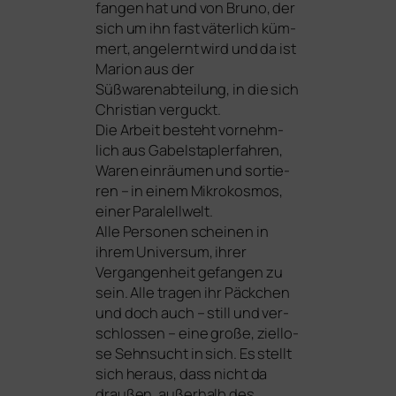
fan­gen hat und von Bruno, der
sich um ihn fast väter­lich küm­
mert, ange­lernt wird und da ist
Marion aus der
Süßwarenabteilung, in die sich
Christian verguckt.
Die Arbeit besteht vor­nehm­
lich aus Gabelstaplerfahren,
Waren ein­räu­men und sor­tie­
ren – in einem Mikrokosmos,
einer Paralellwelt.
Alle Personen schei­nen in
ihrem Universum, ihrer
Vergangenheit gefan­gen zu
sein. Alle tra­gen ihr Päckchen
und doch auch – still und ver­
schlos­sen – eine gro­ße, ziel­lo­
se Sehnsucht in sich. Es stellt
sich her­aus, dass nicht da
drau­ßen, außer­halb des