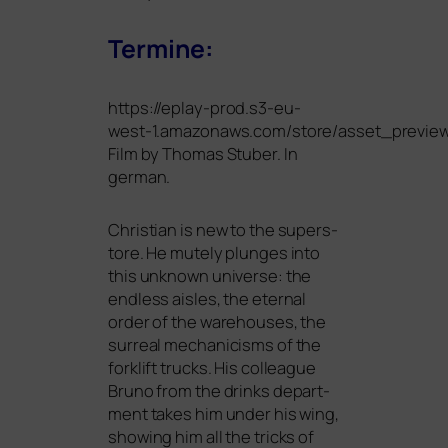
Termine:
https://eplay-prod.s3-eu-
west‑1.amazonaws.com/store/asset_previe
Film by Thomas Stuber. In
german.
Christian is new to the super­s­
to­re. He mute­ly plun­ges into
this unknown uni­ver­se: the
end­less ais­les, the eter­nal
order of the warehou­ses, the
sur­re­al mecha­ni­cisms of the
for­k­lift trucks. His col­le­ague
Bruno from the drinks depart­
ment takes him under his wing,
show­ing him all the tricks of