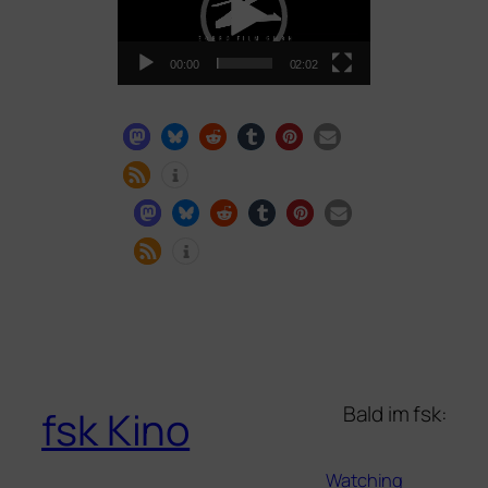
00:00
02:02
Bald im fsk:
fsk Kino
Watching