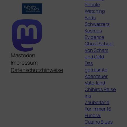
People
Watching
Birds
Schwarzers
Kosmos
Evidence
Ghost School
Von Scham
Mastodon
und Geld
Impressum
Das
geträumte
Datenschutzhinweise
Abenteuer
Vaterland
Chihiros Reise
ins
Zauberland
Für immer 16
Funeral
Casino Blues