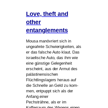
Love, theft and
other
entanglements
Mousa manö­vriert sich in
unge­ahn­te Schwierigkeiten, als
er das fal­sche Auto klaut. Das
israe­li­sche Auto, das ihm wie
eine günstige Gelegenheit
erscheint, aus der Armut des
paläs­ti­nen­si­schen
Flüchtlingslagers her­aus auf
die Schnelle an Geld zu kom­
men, ent­puppt sich als der
Anfang einer
Pechsträhne, als er im
Kofferraum des Wagens einen