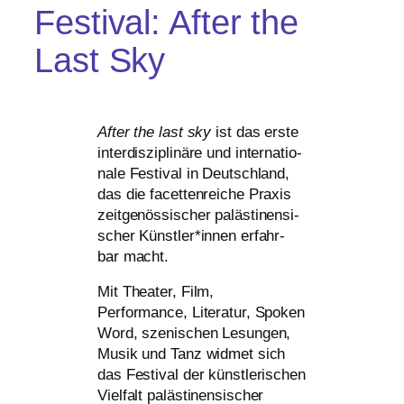
Festival: After the
Last Sky
After the last sky
ist das ers­te
inter­dis­zi­pli­nä­re und inter­na­tio­
na­le Festival in Deutschland,
das die facet­ten­rei­che Praxis
zeit­ge­nös­si­scher paläs­ti­nen­si­
scher Künstler*innen erfahr­
bar macht.
Mit Theater, Film,
Performance, Literatur, Spoken
Word, sze­ni­schen Lesungen,
Musik und Tanz wid­met sich
das Festival der künstlerischen
Vielfalt paläs­ti­nen­si­scher