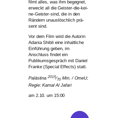
filmt alles, was ihm begeg­net,
erweckt all die Geister-die-kei­
ne-Geister-sind, die in den
Rändern unaus­lösch­lich prä­
sent sind.
Vor dem Film wird die Autorin
Adania Shibli eine inhalt­li­che
Einführung geben, im
Anschluss fin­det ein
Publikumsgespräch mit Daniel
Franke (Special Effects) statt.
2015
Palästina
⁄
Min. / OmeU;
70
Regie: Kamal Al Jafari
am 2.10. um 15:00