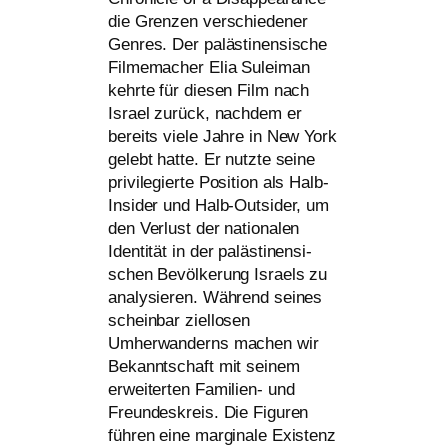
die Grenzen ver­schie­de­ner
Genres. Der paläs­ti­nen­si­sche
Filmemacher Elia Suleiman
kehr­te für die­sen Film nach
Israel zurück, nach­dem er
bereits vie­le Jahre in New York
gelebt hat­te. Er nutz­te sei­ne
pri­vi­le­gier­te Position als Halb-
Insider und Halb-Outsider, um
den Verlust der natio­na­len
Identität in der paläs­ti­nen­si­
schen Bevölkerung Israels zu
ana­ly­sie­ren. Während sei­nes
schein­bar ziel­lo­sen
Umherwanderns machen wir
Bekanntschaft mit sei­nem
erwei­ter­ten Familien- und
Freundeskreis. Die Figuren
führen eine mar­gi­na­le Existenz