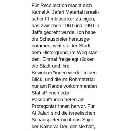
Für Recollection macht sich
Kamal Al Jafari Material israe­li­
scher FIlmklassiker zu eigen,
das zwi­schen 1960 und 1990 in
Jaffa gedreht wur­de. Ich habe
die Schauspieler her­aus­ge­
nom­men, weil sie der Stadt,
dem Hintergrund, im Weg stan­
den. Einmal frei­ge­legt rücken
die Stadt und ihre
Bewohner*innen wie­der in den
Blick, und die im Rohmaterial
nur am Rande vor­kom­men­den
Statist*innen oder
Passant*innen tre­ten als
Protagonist*innen her­vor. Für
Al Jafari sind die israe­li­schen
Schauspieler nicht das Sujet
der Kamera: Der, der sie hält,