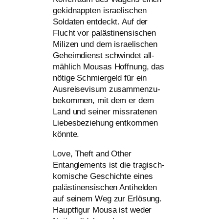
gekid­napp­ten israe­li­schen
Soldaten ent­deckt. Auf der
Flucht vor paläs­ti­nen­si­schen
Milizen und dem israe­li­schen
Geheimdienst schwin­det all­
mäh­lich Mousas Hoffnung, das
nöti­ge Schmiergeld für ein
Ausreisevisum zusam­men­zu­
be­kom­men, mit dem er dem
Land und sei­ner miss­ra­te­nen
Liebesbeziehung ent­kom­men
könnte.
Love, Theft and Other
Entanglements ist die tra­gisch-
komi­sche Geschichte eines
paläs­ti­nen­si­schen Antihelden
auf sei­nem Weg zur Erlösung.
Hauptfigur Mousa ist weder