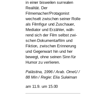
in einer bis­wei­len sur­rea­len
Realität. Der
Filmemacher/Protagonist
wech­selt zwi­schen sei­ner Rolle
als Filmfigur und Zuschauer,
Mediator und Erzähler, wäh­
rend sich der Film selbst zwi­
schen Dokumentarfilm und
Fiktion, zwi­schen Erinnerung
und Gegenwart hin und her
bewegt, ohne sei­nen Sinn für
Humor zu verlieren.
Palästina, 1996 / Arab. OmeU /
88 Min / Regie: Elia Suleiman
am 11.9. um 15.00