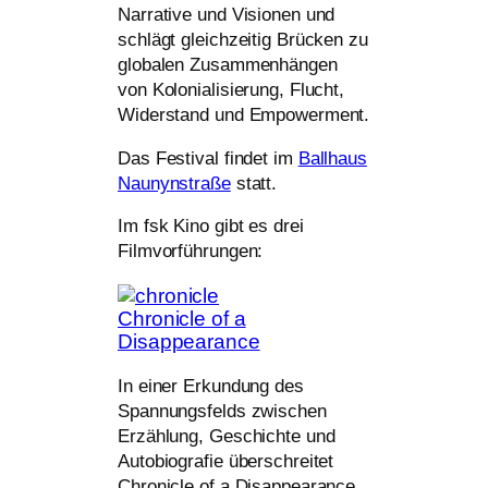
Narrative und Visionen und
schlägt gleich­zei­tig Brücken zu
glo­ba­len Zusammenhängen
von Kolonialisierung, Flucht,
Widerstand und Empowerment.
Das Festival fin­det im
Ballhaus
Naunynstraße
statt.
Im fsk Kino gibt es drei
Filmvorführungen:
Chronicle of a
Disappearance
In einer Erkundung des
Spannungsfelds zwi­schen
Erzählung, Geschichte und
Autobiografie überschreitet
Chronicle of a Disappearance