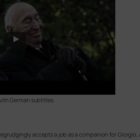
 with German subtitles.
d­gin­gly accepts a job as a com­pa­n­ion for Giorgio, a