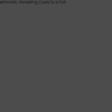
emo­ries, reve­al­ing clues to a hid­