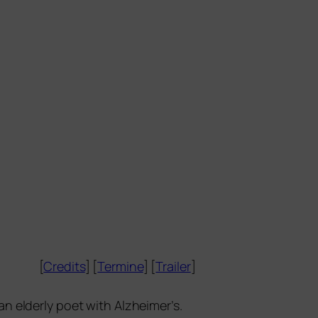
[
Credits
] [
Termine
] [
Trailer
]
n elder­ly poet with Alzheimer’s.