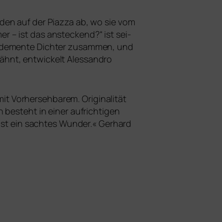
nden auf der Piazza ab, wo sie vom
r – ist das anste­ckend?“ ist sei­
er demen­te Dichter zusam­men, und
ähnt, ent­wi­ckelt Alessandro
t mit Vorhersehbarem. Originalität
besteht in einer auf­rich­ti­gen
 ist ein sach­tes Wunder.« Gerhard