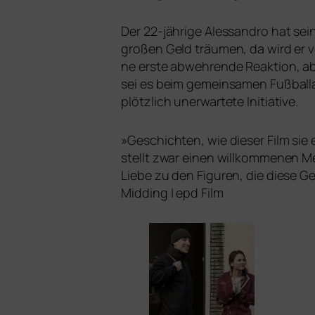
Der 22-jäh­ri­ge Alessandro hat se
gro­ßen Geld träu­men, da wird er 
ne ers­te abweh­ren­de Reaktion, a
sei es beim gemein­sa­men Fußballa
plötz­lich uner­war­te­te Initiative.
»
Geschichten, wie die­ser Film sie 
stellt zwar einen will­kom­me­nen Me
Liebe zu den Figuren, die die­se G
Midding | epd Film