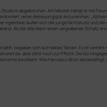
in Studium abge­bro­chen. Am liebs­ten hängt er mit Freu
ver­don­nert, einen Betreuungsjob anzu­neh­men. „Alzheime
ber irgend­wie rau­fen sich der jun­ge Nichtsnutz und d
bend. Als der alte Mann einen ver­gra­be­nen Schatz erw
erzählt, bege­ben sich auf heik­les Terrain: Es ist ver­min
hrwert da, aber zählt noch zur Pflicht. Die Kür hin­ge­gen 
eschichte bevöl­kern. Wie Francesco Bruni sie bewäl­tigt,