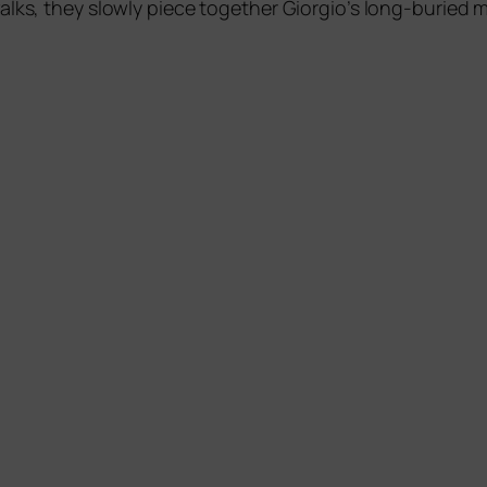
alks, they slow­ly pie­ce tog­e­ther Giorgio’s long-buried m