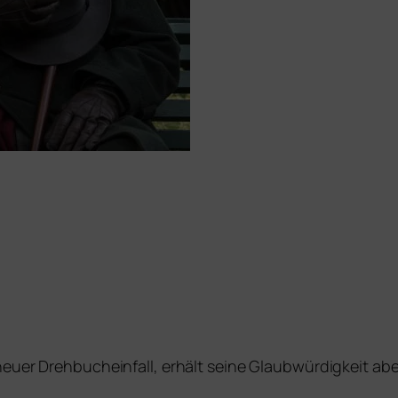
eu­er Drehbucheinfall, erhält sei­ne Glaubwürdigkeit aber