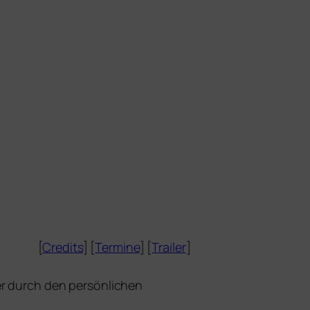
[
Credits
] [
Termine
] [
Trailer
]
 durch den per­sön­li­chen