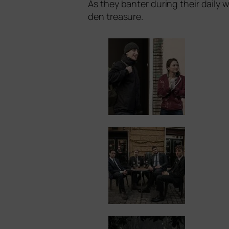
As they ban­ter during their dai­ly w
den treasure.