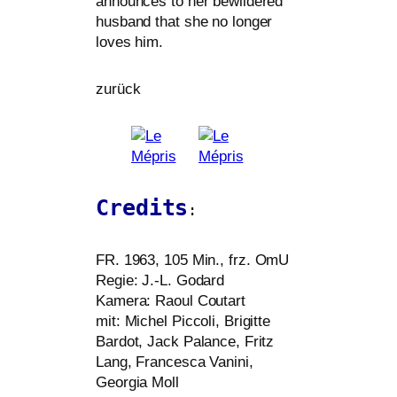
announ­ces to her bewil­de­red
hus­band that she no lon­ger
loves him.
zurück
Credits
:
FR
. 1963, 105 Min., frz. OmU
Regie: J.-L. Godard
Kamera: Raoul Coutart
mit: Michel Piccoli, Brigitte
Bardot, Jack Palance, Fritz
Lang, Francesca Vanini,
Georgia Moll