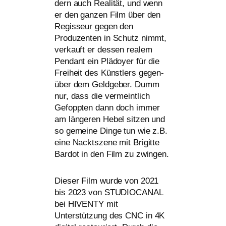
dern auch Realität, und wenn
er den gan­zen Film über den
Regisseur gegen den
Produzenten in Schutz nimmt,
ver­kauft er des­sen rea­lem
Pendant ein Plädoyer für die
Freiheit des Künstlers gegen­
über dem Geldgeber. Dumm
nur, dass die ver­meint­lich
Gefoppten dann doch immer
am län­ge­ren Hebel sit­zen und
so gemei­ne Dinge tun wie z.B.
eine Nacktszene mit Brigitte
Bardot in den Film zu zwingen.
Dieser Film wur­de von 2021
bis 2023 von
STUDIOCANAL
bei
HIVENTY
mit
Unterstützung des
CNC
in
4K