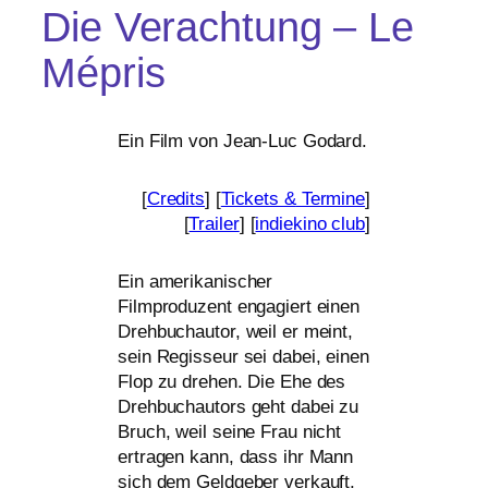
Die Verachtung – Le
Mépris
Ein Film von Jean-Luc Godard.
[
Credits
] [
Tickets
&
Termine
]
[
Trailer
] [
indie­ki­no club
]
Ein ame­ri­ka­ni­scher
Filmproduzent enga­giert einen
Drehbuchautor, weil er meint,
sein Regisseur sei dabei, einen
Flop zu dre­hen. Die Ehe des
Drehbuchautors geht dabei zu
Bruch, weil sei­ne Frau nicht
ertra­gen kann, dass ihr Mann
sich dem Geldgeber ver­kauft,