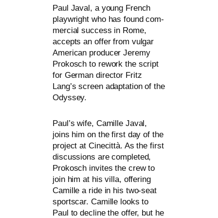
Paul Javal, a young French
play­w­right who has found com­
mer­cial suc­cess in Rome,
accepts an offer from vul­gar
American pro­du­cer Jeremy
Prokosch to rework the script
for German direc­tor Fritz
Lang’s screen adapt­a­ti­on of the
Odyssey.
Paul’s wife, Camille Javal,
joins him on the first day of the
pro­ject at Cinecittà. As the first
dis­cus­sions are com­ple­ted,
Prokosch invi­tes the crew to
join him at his vil­la, offe­ring
Camille a ride in his two-seat
sports­car. Camille looks to
Paul to decli­ne the offer, but he