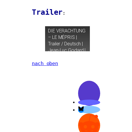
Trailer
:
DIE
VERACHTUNG
–
LE
MÉPRIS
|
Trailer / Deutsch |
Jean-Luc Godard |
ARTHAUS
nach oben