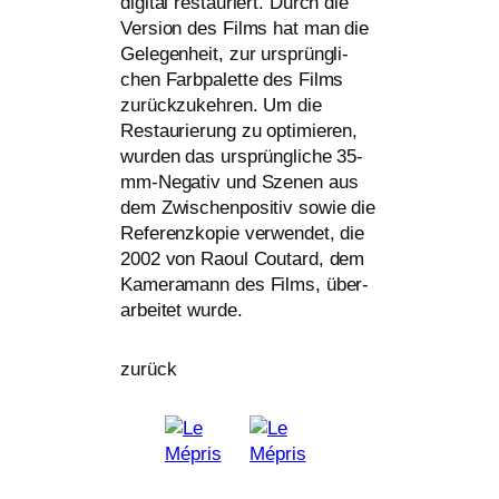
digi­tal restau­riert. Durch die
Version des Films hat man die
Gelegenheit, zur ursprüng­li­
chen Farbpalette des Films
zurück­zu­keh­ren. Um die
Restaurierung zu opti­mie­ren,
wur­den das ursprüng­li­che 35-
mm-Negativ und Szenen aus
dem Zwischenpositiv sowie die
Referenzkopie ver­wen­det, die
2002 von Raoul Coutard, dem
Kameramann des Films, über­
ar­bei­tet wurde.
zurück