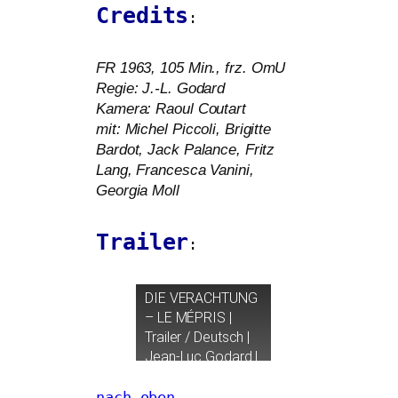
Credits
:
FR
1963, 105 Min., frz. OmU
Regie: J.-L. Godard
Kamera: Raoul Coutart
mit: Michel Piccoli, Brigitte
Bardot, Jack Palance, Fritz
Lang, Francesca Vanini,
Georgia Moll
Trailer
:
DIE
VERACHTUNG
–
LE
MÉPRIS
|
Trailer / Deutsch |
Jean-Luc Godard |
ARTHAUS
nach oben