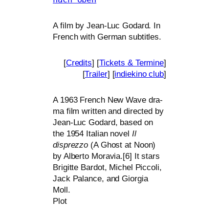
A film by Jean-Luc Godard. In
French with German subtitles.
[
Credits
] [
Tickets
&
Termine
]
[
Trailer
] [
indie­ki­no club
]
A 1963 French New Wave dra­
ma film writ­ten and direc­ted by
Jean-Luc Godard, based on
the 1954 Italian novel
Il
disprez­zo
(A Ghost at Noon)
by Alberto Moravia.[6] It stars
Brigitte Bardot, Michel Piccoli,
Jack Palance, and Giorgia
Moll.
Plot