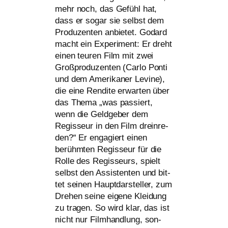
mehr noch, das Gefühl hat,
dass er sogar sie selbst dem
Produzenten anbie­tet. Godard
macht ein Experiment: Er dreht
einen teu­ren Film mit zwei
Großproduzenten (Carlo Ponti
und dem Amerikaner Levine),
die eine Rendite erwar­ten über
das Thema „was pas­siert,
wenn die Geldgeber dem
Regisseur in den Film drein­re­
den?“ Er enga­giert einen
berühm­ten Regisseur für die
Rolle des Regisseurs, spielt
selbst den Assistenten und bit­
tet sei­nen Hauptdarsteller, zum
Drehen sei­ne eige­ne Kleidung
zu tra­gen. So wird klar, das ist
nicht nur Filmhandlung, son­