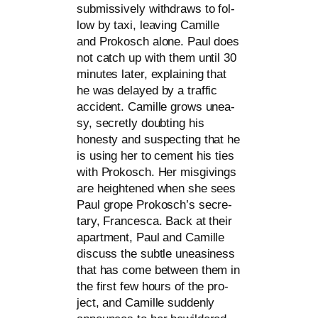
sub­mis­si­ve­ly with­draws to fol­
low by taxi, lea­ving Camille
and Prokosch alo­ne. Paul does
not catch up with them until 30
minu­tes later, explai­ning that
he was delay­ed by a traf­fic
acci­dent. Camille grows unea­
sy, secret­ly doubting his
hones­ty and suspec­ting that he
is using her to cement his ties
with Prokosch. Her mis­gi­vings
are heigh­ten­ed when she sees
Paul gro­pe Prokosch’s secre­
ta­ry, Francesca. Back at their
apart­ment, Paul and Camille
dis­cuss the subt­le unea­si­ness
that has come bet­ween them in
the first few hours of the pro­
ject, and Camille sud­den­ly