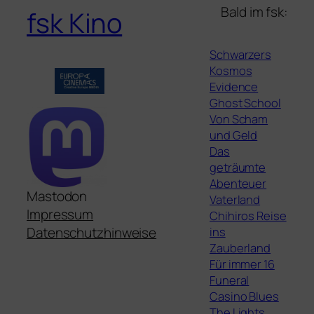
Bald im fsk:
fsk Kino
Schwarzers
Kosmos
Evidence
Ghost School
Von Scham
und Geld
Das
geträumte
Abenteuer
Mastodon
Vaterland
Impressum
Chihiros Reise
ins
Datenschutzhinweise
Zauberland
Für immer 16
Funeral
Casino Blues
The Lights,