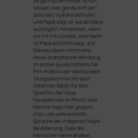
jun­ge Frau will immer schon
wis­sen, was genau sich jen­
seits des Vulkans befin­det
und Pepe sagt, er wür­de María
womög­lich mit­neh­men, wenn
sie mit ihm schla­fe. Aber dann
ist Pepe plötz­lich weg, und
Marias Leben nimmt eine
neue, dra­ma­ti­sche Wendung.
Im ers­ten gua­te­mal­te­ki­sche
Film im Berlinale-Wettbewerb
(aus­ge­zeich­net mit dem
Silbernen Bären für den
Spielfilm, der neue
Perspektiven eröff­net) wird
fast nur Kaqchikel gespro­
chen, die ver­brei­tets­te
Sprache der indi­ge­nen Maya-
Bevölkerung. Dass die
Menschen kei­ne ande­re