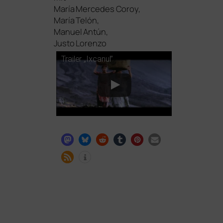
María Mercedes Coroy,
María Telón,
Manuel Antún,
Justo Lorenzo
Trailer „Ixcanul”