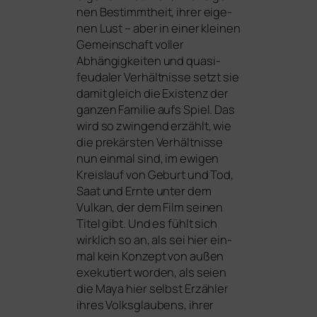
nen Bestimmtheit, ihrer eige­
nen Lust – aber in einer klei­nen
Gemeinschaft vol­ler
Abhängigkeiten und qua­si-
feu­da­ler Verhältnisse setzt sie
damit gleich die Existenz der
gan­zen Familie aufs Spiel. Das
wird so zwin­gend erzählt, wie
die pre­kärs­ten Verhältnisse
nun ein­mal sind, im ewi­gen
Kreislauf von Geburt und Tod,
Saat und Ernte unter dem
Vulkan, der dem Film sei­nen
Titel gibt. Und es fühlt sich
wirk­lich so an, als sei hier ein­
mal kein Konzept von außen
exe­ku­tiert wor­den, als sei­en
die Maya hier selbst Erzähler
ihres Volksglaubens, ihrer