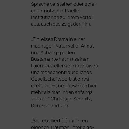
Sprache ver­ste­hen oder spre­
chen, nut­zen offi­zi­el­le
Institutionen zu ihrem Vorteil
aus, auch das zeigt der Film.
„
Ein lei­ses Drama in einer
mäch­ti­gen Natur vol­ler Armut
und Abhängigkeiten.
Bustamente hat mit sei­nen
Laiendarstellern ein inten­si­ves
und men­schen­freund­li­ches
Gesellschaftsporträt ent­wi­
ckelt. Die Frauen bewir­ken hier
mehr, als man ihnen anfangs
zutraut.“ Christoph Schmitz,
Deutschlandfunk
„
Sie rebel­liert (…) mit ihren
eige­nen Träumen, ihrer eige­