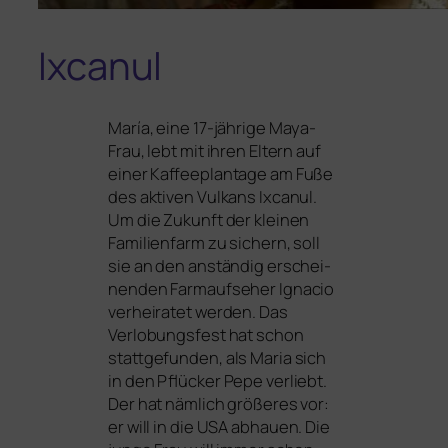
Ixcanul
María, eine 17-jäh­ri­ge Maya-
Frau, lebt mit ihren Eltern auf
einer Kaffeeplantage am Fuße
des akti­ven Vulkans Ixcanul.
Um die Zukunft der klei­nen
Familienfarm zu sichern, soll
sie an den anstän­dig erschei­
nen­den Farmaufseher Ignacio
ver­hei­ra­tet wer­den. Das
Verlobungsfest hat schon
statt­ge­fun­den, als Maria sich
in den Pflücker Pepe ver­liebt.
Der hat näm­lich grö­ße­res vor:
er will in die
USA
abhau­en. Die