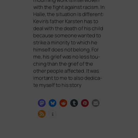
with the fight against racism. In
Halle, the situa­ti­on is dif­fe­rent:
Kevin’s father Karsten has to
deal with the death of his child
becau­se someone wan­ted to
strike a mino­ri­ty to which he
hims­elf does not belong. For
me, his grief was no less tou­
ch­ing than the grief of the
other peo­p­le affec­ted. It was
imortant to me to also dedi­ca­
te mys­elf to his story