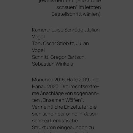
jeweils den Tarif „Alle 3 Teile
schau­en” im letz­ten
Bestellschritt wählen)
Kamera: Luise Schröder, Julian
Vogel
Ton: Oscar Stiebitz, Julian
Vogel
Schnitt: Gregor Bartsch,
Sebastian Winkels
München 2016, Halle 2019 und
Hanau 2020. Drei rechts­extre­
me Anschläge von soge­nann­
ten „Einsamen Wölfen“:
Vermeintliche Einzeltäter, die
sich schein­bar ohne in klas­si­
sche extre­mis­ti­sche
Strukturen ein­ge­bun­den zu