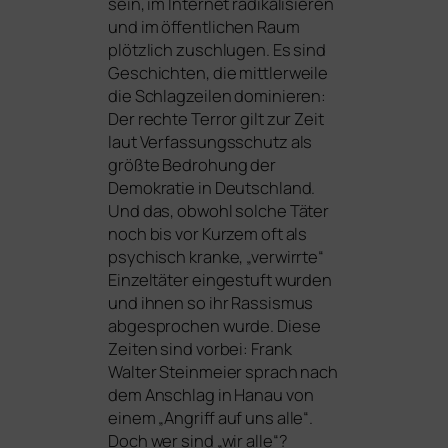
sein, im Internet radi­ka­li­sie­ren
und im öffent­li­chen Raum
plötz­lich zuschlu­gen. Es sind
Geschichten, die mitt­ler­wei­le
die Schlagzeilen domi­nie­ren:
Der rech­te Terror gilt zur Zeit
laut Verfassungsschutz als
größ­te Bedrohung der
Demokratie in Deutschland.
Und das, obwohl sol­che Täter
noch bis vor Kurzem oft als
psy­chisch kran­ke, „ver­wirr­te“
Einzeltäter ein­ge­stuft wur­den
und ihnen so ihr Rassismus
abge­spro­chen wur­de. Diese
Zeiten sind vor­bei: Frank
Walter Steinmeier sprach nach
dem Anschlag in Hanau von
einem „Angriff auf uns alle“.
Doch wer sind „wir alle“?