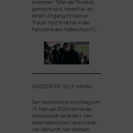
extre­men Täter der Prozess
gemacht wird, kämpft er um
einen Umgang mit sei­ner
Trauer. Halt fin­det er in der
Fanszene des Halleschen
FC
.
EINZELTÄTER
TEIL
3:
HANAU
Der ras­sis­ti­sche Anschlag vom
19. Februar 2020 hat Hanau-
Kesselstadt ver­än­dert. Hier
leben Menschen ver­schie­de­
ner Herkunft, hier star­ben