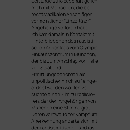
Seit Ende 2018 beschäf­ti­ge ich
mich mit Menschen, die bei
rechts­ra­di­ka­len Anschlägen
ver­meint­li­cher “Einzeltäter”
Angehörige ver­lo­ren haben.
Ich kam damals in Kontakt mit
Hinterbliebenen des ras­sis­ti­
schen Anschlags vom Olympia
Einkaufszentrum in München„
der bis zum Anschlag von Halle
von Staat und
Ermittlungsbehörden als
unpo­li­ti­scher Amoklauf ein­ge­
ord­net wor­den war. Ich ver­
such­te einen Film zu rea­li­sie­
ren, der den Angehörigen von
München eine Stimme gibt.
Deren ver­zwei­fel­ter Kampf um
Anerkennung änder­te sich mit
dem anti­se­mi­ti­schen und ras­