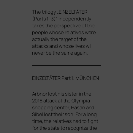
The tri­lo­gy „
EINZELTÄTER
(Parts 1–3)” inde­pendent­ly
takes the per­spec­ti­ve of the
peo­p­le who­se rela­ti­ves were
actual­ly the tar­get of the
attacks and who­se lives will
never be the same again.
EINZELTÄTER
Part 1:
MÜNCHEN
Arbnor lost his sis­ter in the
2016 attack at the Olympia
shop­ping cen­ter, Hasan and
Sibel lost their son. For a long
time, the rela­ti­ves had to fight
for the sta­te to reco­gni­ze the