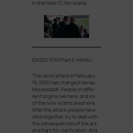
in the Halle
FC
fan scene.
EINZELTÄTER
Part 3:
HANAU
The racist attack of February
19, 2020 has chan­ged Hanau-
Kesselstadt. People of dif­fe­
rent ori­g­ins live here, and six
of the nine vic­tims died here.
After the attack, peo­p­le here
stick tog­e­ther, try to deal with
the con­se­quen­ces of the act,
and fight for cla­ri­fi­ca­ti­on. And