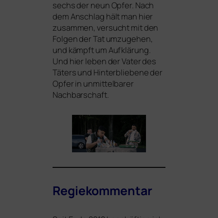
sechs der neun Opfer. Nach
dem Anschlag hält man hier
zusam­men, ver­sucht mit den
Folgen der Tat umzu­ge­hen,
und kämpft um Aufklärung.
Und hier leben der Vater des
Täters und Hinterbliebene der
Opfer in unmit­tel­ba­rer
Nachbarschaft.
Regiekommentar