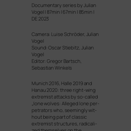
Documentary series by Julian
Vogel | 87min | 67min | 85min |
DE
2023
Camera: Luise Schröder, Julian
Vogel
Sound: Oscar Stiebitz, Julian
Vogel
Editor: Gregor Bartsch,
Sebastian Winkels
Munich 2016, Halle 2019 and
Hanau 2020: three right-wing
extre­mist attacks by so-cal­led
„lone wol­ves: Alleged lone per­
pe­tra­tors who, see­mingly wit­
hout being part of clas­sic
extre­mist struc­tures, radi­cal­i­
zed them­sel­ves on the