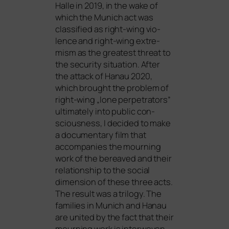
Halle in 2019, in the wake of
which the Munich act was
clas­si­fied as right-wing vio­
lence and right-wing extre­
mism as the grea­test thre­at to
the secu­ri­ty situa­ti­on. After
the attack of Hanau 2020,
which brought the pro­blem of
right-wing „lone per­pe­tra­tors”
ulti­m­ate­ly into public con­
scious­ness, I deci­ded to make
a docu­men­ta­ry film that
accom­pa­nies the mour­ning
work of the bere­a­ved and their
rela­ti­onship to the social
dimen­si­on of the­se three acts.
The result was a tri­lo­gy. The
fami­lies in Munich and Hanau
are united by the fact that their
mour­ning work is inter­wo­ven