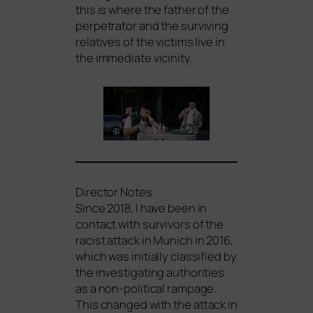
this is whe­re the father of the
per­pe­tra­tor and the sur­vi­ving
rela­ti­ves of the vic­tims live in
the imme­dia­te vicinity.
Director Notes:
Since 2018, I have been in
cont­act with sur­vi­vors of the
racist attack in Munich in 2016,
which was initi­al­ly clas­si­fied by
the inves­ti­ga­ting aut­ho­ri­ties
as a non-poli­ti­cal ram­pa­ge.
This chan­ged with the attack in