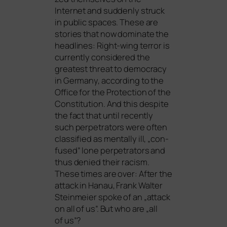
Internet and sud­den­ly struck
in public spaces. These are
sto­ries that now domi­na­te the
head­lines: Right-wing ter­ror is
curr­ent­ly con­side­red the
grea­test thre­at to demo­cra­cy
in Germany, accor­ding to the
Office for the Protection of the
Constitution. And this despi­te
the fact that until recent­ly
such per­pe­tra­tors were often
clas­si­fied as men­tal­ly ill, „con­
fu­sed” lone per­pe­tra­tors and
thus denied their racism.
These times are over: After the
attack in Hanau, Frank Walter
Steinmeier spo­ke of an „attack
on all of us”. But who are „all
of us”?