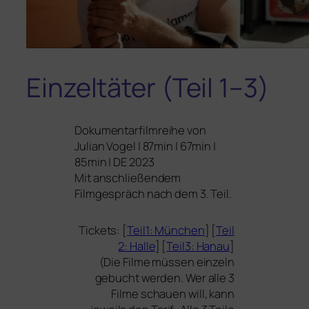
Einzeltäter (Teil 1–3)
Dokumentarfilmreihe von
Julian Vogel | 87min | 67min |
85min |
DE
2023
Mit anschlie­ßen­dem
Filmgespräch nach dem 3. Teil.
Tickets: [
Teil1: München
] [
Teil
2: Halle
] [
Teil3: Hanau
]
(Die Filme müs­sen ein­zeln
gebucht wer­den. Wer alle 3
Filme schau­en will, kann