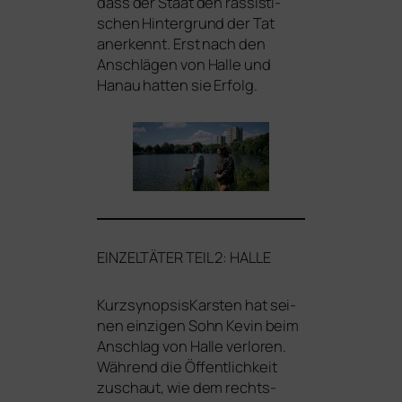
dass der Staat den ras­sis­ti­
schen Hintergrund der Tat
aner­kennt. Erst nach den
Anschlägen von Halle und
Hanau hat­ten sie Erfolg.
EINZELTÄTER
TEIL
2:
HALLE
Kurzsynopsis
Karsten hat sei­
nen ein­zi­gen Sohn Kevin beim
Anschlag von Halle ver­lo­ren.
Während die Öffentlichkeit
zuschaut, wie dem rechts­