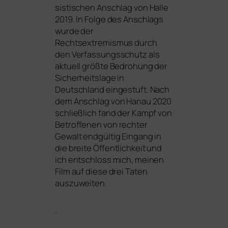
sis­ti­schen Anschlag von Halle
2019. In Folge des Anschlags
wur­de der
Rechtsextremismus durch
den Verfassungsschutz als
aktu­ell größ­te Bedrohung der
Sicherheitslage in
Deutschland ein­ge­stuft. Nach
dem Anschlag von Hanau 2020
schließ­lich fand der Kampf von
Betroffenen von rech­ter
Gewalt end­gül­tig Eingang in
die brei­te Öffentlichkeit und
ich ent­schloss mich, mei­nen
Film auf die­se drei Taten
auszuweiten.
.