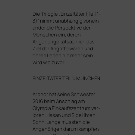
Die Trilogie „Einzeltäter (Teil 1–
3)“ nimmt unab­hän­gig von­ein­
an­der die Perspektive der
Menschen ein, deren
Angehörige tat­säch­lich das
Ziel der Angriffe waren und
deren Leben nie mehr sein
wird wie zuvor.
EINZELTÄTER
TEIL
1:
MÜNCHEN
Arbnor hat sei­ne Schwester
2016 beim Anschlag am
Olympia Einkaufszentrum ver­
lo­ren, Hasan und Sibel ihren
Sohn. Lange muss­ten die
Angehörigen dar­um kämp­fen,