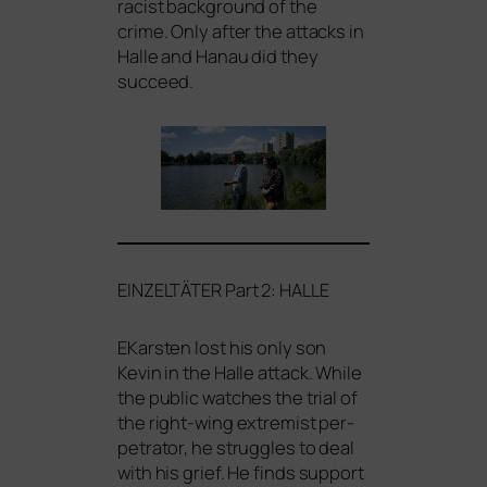
racist back­ground of the
crime. Only after the attacks in
Halle and Hanau did they
succeed.
EINZELTÄTER
Part 2:
HALLE
EKarsten lost his only son
Kevin in the Halle attack. While
the public wat­ches the tri­al of
the right-wing extre­mist per­
pe­tra­tor, he strug­gles to deal
with his grief. He finds sup­port