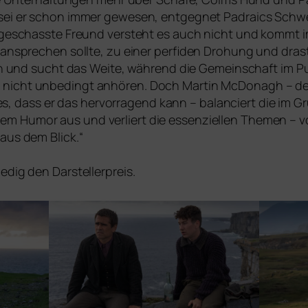
s sei er schon immer gewe­sen, ent­geg­net Padraics Sch
Der geschass­te Freund ver­steht es auch nicht und kommt 
anspre­chen soll­te, zu einer per­fi­den Drohung und dras­t
han und sucht das Weite, wäh­rend die Gemeinschaft im Pu
nicht unbe­dingt anhö­ren. Doch Martin McDonagh – de
, dass er das her­vor­ra­gend kann – balan­ciert die im 
­zem Humor aus und ver­liert die essen­zi­el­len Themen 
aus dem Blick.“
edig den Darstellerpreis.