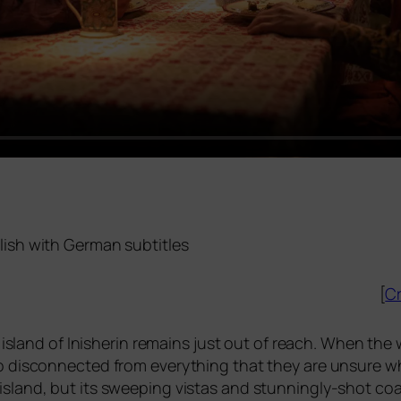
lish with German subtitles
[
Cr
he island of Inisherin remains just out of reach. When t
dis­con­nec­ted from ever­y­thing that they are unsu­re whe­
land, but its swee­ping vis­tas and stun­nin­gly-shot coas