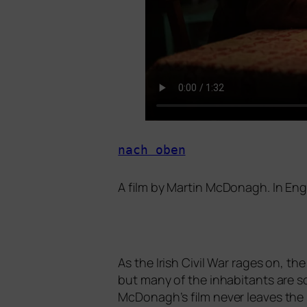
nach oben
A film by Martin McDonagh. In Eng
As the Irish Civil War rages on, t
but many of the inha­bi­tants are so 
McDonagh’s film never lea­ves the is