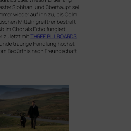
wester Siobhan, und über­haupt sei
immer wie­der auf ihn zu, bis Colm
i­schen Mitteln greift: er bestraft
b im Chor als Echo fun­giert.
r zuletzt mit
THREE
BILLBOARDS
Grunde trau­ri­ge Handlung höchst
– vom Bedürfnis nach Freundschaft