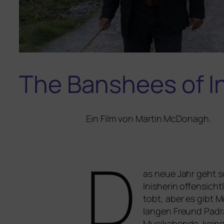
The Banshees of In
Ein Film von Martin McDonagh.
D
as neue Jahr geht sch
Inisherin offen­sic
tobt, aber es gibt 
lan­gen Freund Padr
Musikabende, kei­ne