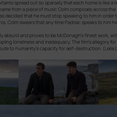
bi­tants spread out so spar­se­ly that each home is like a tes
name from a pie­ce of music Colm com­po­ses across the c
has deci­ded that he must stop spea­king to him in order t
is, Colm swears that any time Padraic speaks to him he w
nt­ly absurd and pro­ves to be McDonagh’s finest work, wit
pp­ling loneli­ne­ss and ina­de­quacy. The film’s alle­go­ry fo
i­bu­te to humanity’s capa­ci­ty for self-des­truc­tion. (Leila 