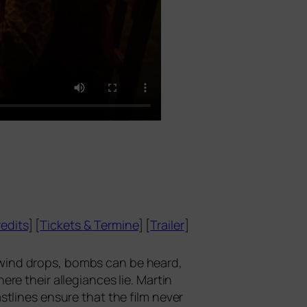
edits
] [
Tickets
&
Termine
] [
Trailer
]
he wind drops, bombs can be heard,
re their alle­gi­ances lie. Martin
t­li­nes ensu­re that the film never