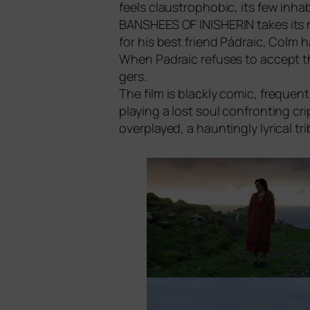
feels claus­tro­pho­bic, its few inha­
BANSHEES
OF
INISHERIN
takes its 
for his best fri­end Pádraic, Colm 
When Padraic refu­ses to accept th
gers.
The film is black­ly comic, fre­que
play­ing a lost soul con­fron­ting cri
over­play­ed, a haun­tingly lyri­cal tr