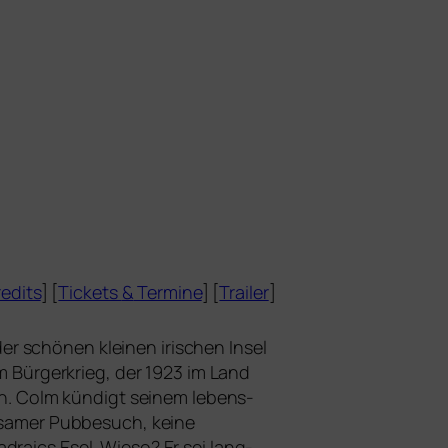
edits
] [
Tickets
&
Termine
] [
Trailer
]
r schö­nen klei­nen iri­schen Insel
m Bürgerkrieg, der 1923 im Land
. Colm kün­digt sei­nem lebens­
­sa­mer Pubbesuch, kei­ne
aics Esel. Wieso? Er sei lang­