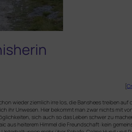
isherin
[
Cr
on wie­der ziem­lich irre los, die Banshees trei­ben auf de
ht­lich ihr Unwesen. Hier bekommt man zwar nichts mit vo
Möglichkeiten, sich auch so das Leben schwer zu machen
aic aus hei­te­rem Himmel die Freundschaft: kein gemein
 Unterhaltungen mehr über Schafe, Colms Hund und Padr