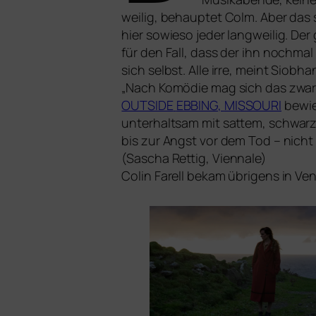
wei­lig, behaup­tet Colm. Aber da
hier sowie­so jeder lang­wei­lig. 
für den Fall, dass der ihn noch­mal 
sich selbst. Alle irre, meint Siob
„Nach Komödie mag sich das zwar 
OUTSIDE
EBBING
,
MISSOURI
bewies
unter­halt­sam mit sat­tem, schwar
bis zur Angst vor dem Tod – nicht 
(Sascha Rettig, Viennale)
Colin Farell bekam übri­gens in Ven