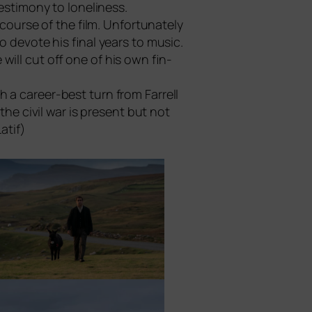
­tim­o­ny to loneli­ne­ss.
our­se of the film. Unfortunately
o devo­te his final years to music.
ill cut off one of his own fin­
h a care­er-best turn from Farrell
r the civil war is pre­sent but not
Latif)