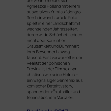
der Serien mel­det sich
Agnieszka Holland mit einem
sub­ver­si­ven Krimi auf der gro­
ßen Leinwand zurück.
Pokot
spielt in einer Landschaft mit
wech­seln­den Jahreszeiten,
deren wil­de Schönheit jedoch
nicht über Korruption,
Grausamkeit und Dummheit
ihrer Bewohner hin­weg­
täuscht. Fest ver­wur­zelt in der
Realität der pol­ni­schen
Provinz, ist der Film so anar­
chis­tisch wie sei­ne Heldin –
ein wag­hal­si­ger Genremix aus
komi­scher Detektivstory,
span­nen­dem Ökothriller und
femi­nis­ti­schem Märchen.