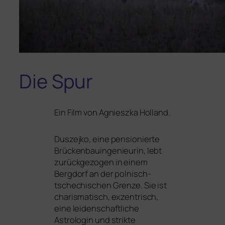
Die Spur
Ein Film von Agnieszka Holland.
Duszejko, eine pen­sio­nier­te
Brückenbauingenieurin, lebt
zurück­ge­zo­gen in einem
Bergdorf an der pol­nisch-
tsche­chi­schen Grenze. Sie ist
cha­ris­ma­tisch, exzen­trisch,
eine lei­den­schaft­li­che
Astrologin und strik­te