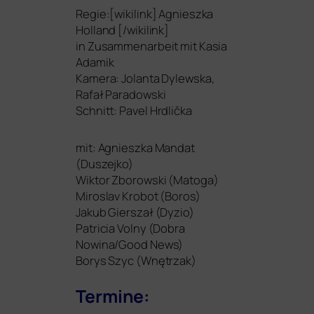
Regie:[wikilink] Agnieszka
Holland [/wikilink]
in Zusammenarbeit mit Kasia
Adamik
Kamera: Jolanta Dylewska,
Rafał Paradowski
Schnitt: Pavel Hrdlička
mit: Agnieszka Mandat
(Duszejko)
Wiktor Zborowski (Matoga)
Miroslav Krobot (Boros)
Jakub Gierszał (Dyzio)
Patricia Volny (Dobra
Nowina/Good News)
Borys Szyc (Wnętrzak)
Termine: