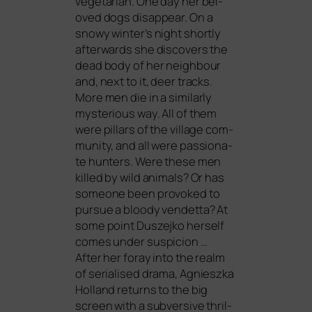
vege­ta­ri­an. One day her bel­
oved dogs dis­ap­pear. On a
sno­wy winter’s night short­ly
after­wards she dis­co­vers the
dead body of her neigh­bour
and, next to it, deer tracks.
More men die in a simi­lar­ly
mys­te­rious way. All of them
were pil­lars of the vil­la­ge com­
mu­ni­ty, and all were pas­sio­na­
te hun­ters. Were the­se men
kil­led by wild ani­mals? Or has
someone been pro­vo­ked to
pur­sue a bloo­dy ven­det­ta? At
some point Duszejko hers­elf
comes under suspicion …
After her foray into the realm
of seria­li­sed dra­ma, Agnieszka
Holland returns to the big
screen with a sub­ver­si­ve thril­