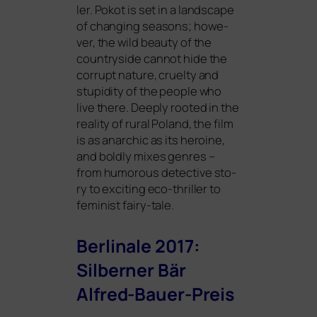
ler.
Pokot
is set in a land­scape
of chan­ging sea­sons; howe­
ver, the wild beau­ty of the
coun­try­si­de can­not hide the
cor­rupt natu­re, cruel­ty and
stu­pi­di­ty of the peo­p­le who
live the­re. Deeply roo­ted in the
rea­li­ty of rural Poland, the film
is as anar­chic as its heroi­ne,
and bold­ly mixes gen­res –
from humo­rous detec­ti­ve sto­
ry to exci­ting eco-thril­ler to
femi­nist fairy-tale.
Berlinale 2017:
Silberner Bär
Alfred-Bauer-Preis