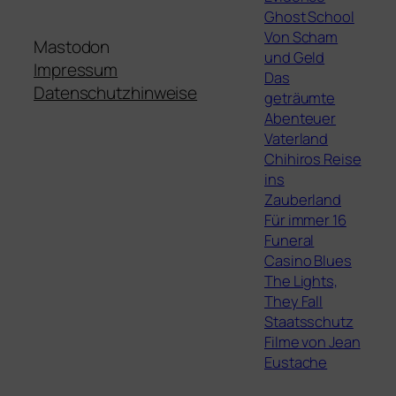
Ghost School
Von Scham
Mastodon
und Geld
Impressum
Das
Datenschutzhinweise
geträumte
Abenteuer
Vaterland
Chihiros Reise
ins
Zauberland
Für immer 16
Funeral
Casino Blues
The Lights,
They Fall
Staatsschutz
Filme von Jean
Eustache