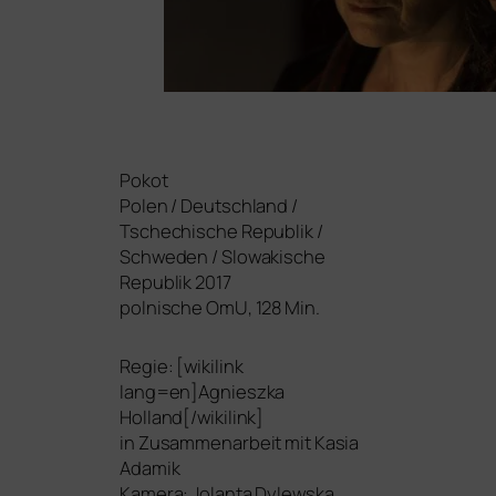
Pokot
Polen / Deutschland /
Tschechische Republik /
Schweden / Slowakische
Republik 2017
pol­ni­sche OmU, 128 Min.
Regie: [wiki­link
lang=en]Agnieszka
Holland[/wikilink]
in Zusammenarbeit mit Kasia
Adamik
Kamera: Jolanta Dylewska,