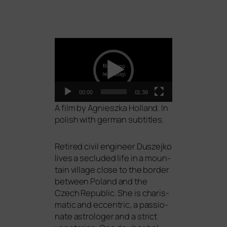
Video-
Player
00:00
01:38
A film by Agnieszka Holland. In
polish with ger­man subtitles.
Retired civil engi­neer Duszejko
lives a secluded life in a moun­
tain vil­la­ge clo­se to the bor­der
bet­ween Poland and the
Czech Republic. She is cha­ris­
ma­tic and eccen­tric, a pas­sio­
na­te astro­lo­ger and a strict