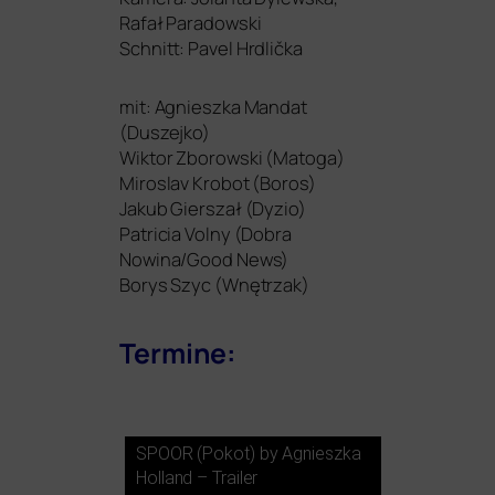
Rafał Paradowski
Schnitt: Pavel Hrdlička
mit: Agnieszka Mandat
(Duszejko)
Wiktor Zborowski (Matoga)
Miroslav Krobot (Boros)
Jakub Gierszał (Dyzio)
Patricia Volny (Dobra
Nowina/Good News)
Borys Szyc (Wnętrzak)
Termine:
SPOOR
(Pokot) by Agnieszka
Holland – Trailer