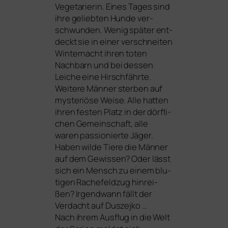
Vegetarierin. Eines Tages sind
ihre gelieb­ten Hunde ver­
schwun­den. Wenig spä­ter ent­
deckt sie in einer ver­schnei­ten
Winternacht ihren toten
Nachbarn und bei des­sen
Leiche eine Hirschfährte.
Weitere Männer ster­ben auf
mys­te­riö­se Weise. Alle hat­ten
ihren fes­ten Platz in der dörf­li­
chen Gemeinschaft, alle
waren pas­sio­nier­te Jäger.
Haben wil­de Tiere die Männer
auf dem Gewissen? Oder lässt
sich ein Mensch zu einem blu­
ti­gen Rachefeldzug hin­rei­
ßen? Irgendwann fällt der
Verdacht auf Duszejko …
Nach ihrem Ausflug in die Welt