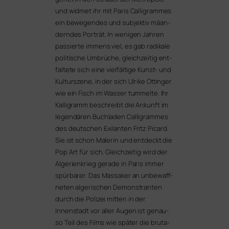
und wid­met ihr mit
Paris Calligrammes
ein bewe­gen­des und sub­jek­tiv mäan­
dern­des Porträt. In weni­gen Jahren
pas­sier­te immens viel, es gab radi­ka­le
poli­ti­sche Umbrüche, gleich­zei­tig ent­
fal­te­te sich eine viel­fäl­ti­ge Kunst- und
Kulturszene, in der sich Ulrike Ottinger
wie ein Fisch im Wasser tum­mel­te. Ihr
Kalligramm beschreibt die Ankunft im
legen­dä­ren Buchladen Calligrammes
des deut­schen
Exilanten
Fritz Picard.
Sie ist schon Malerin und ent­deckt die
Pop Art für sich. Gleichzeitig wird der
Algerienkrieg gera­de in Paris immer
spür­ba­rer. Das Massaker an unbe­waff­
ne­ten alge­ri­schen Demonstranten
durch die Polizei mit­ten in der
Innenstadt vor aller Augen ist genau­
so Teil des Films wie spä­ter die bru­ta­