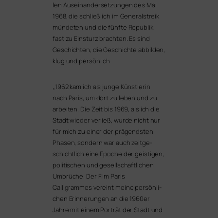
len Auseinandersetzungen des Mai
1968, die schließ­lich im Generalstreik
mün­de­ten und die fünf­te Republik
fast zu Einsturz brach­ten. Es sind
Geschichten, die Geschichte abbil­den,
klug und
per­sön­lich.
„
1962 kam ich als jun­ge Künstlerin
nach Paris, um dort zu leben und zu
arbei­ten. Die Zeit bis 1969, als ich die
Stadt wie­der ver­ließ, wur­de nicht nur
für mich zu einer der prä­gends­ten
Phasen, son­dern war auch zeit­ge­
schicht­lich eine Epoche der geis­ti­gen,
poli­ti­schen und gesell­schaft­li­chen
Umbrüche. Der Film
Paris
Calligrammes
ver­eint mei­ne per­sön­li­
chen Erinnerungen an die 1960er
Jahre mit einem Porträt der Stadt und