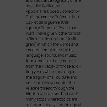
and a social car­to­gra­phy of the
age. Like Guillaume
Appolinaire’s poet­ry coll­ec­tion
Calli- gram­mes: Poèmes de la
paix et de la guer­re (Cal-
ligrams: Poems of Peace and
War), I have given it the form of
a fil­mic “pic­tu­re-poem” (cal­li­
gram) in which the words and
images, com­ple­men­ted by
lan­guage, sound, and music,
form a mosaic that emer­ges
from the viva­ci­ty of tho­se exci­
ting years while spea­king to
the fra­gi­li­ty of all cul­tu­ral and
poli­ti­cal achie­ve­ments. The
Ariadne thread through the
film is a walk across Paris with
many stops whe­re topics are
rai­sed out of any chro­no­lo­gi­cal