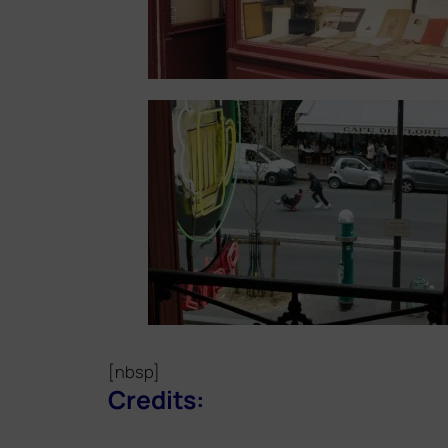
[nbsp]
Credits: