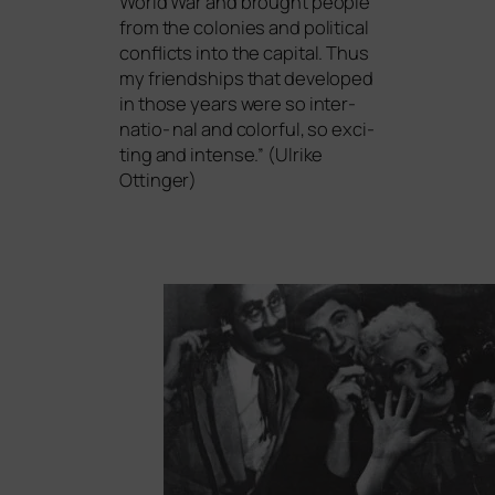
World War and brought peo­p­le
from the colo­nies and poli­ti­cal
con­flicts into the capi­tal. Thus
my fri­end­ships that deve­lo­ped
in tho­se years were so inter­
na­tio- nal and colorful, so exci­
ting and inten­se.” (Ulrike
Ottinger)