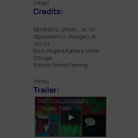
[nbsp]
Credits:
DE
/
FR
2019, 129 Min., dt.
OV
(Sprecherin U. Ottinger), dt.
Teil-UT
Buch, Regie
&
Kamera: Ulrike
Ottinger
Schnitt: Anette Fleming
[nbsp]
Trailer:
PARIS
CALLIGRAMMES
–
Offizieller Trailer