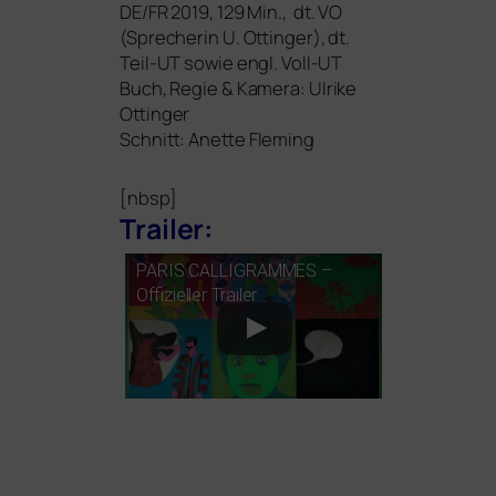
DE
/
FR
2019, 129 Min., dt.
VO
(Sprecherin U. Ottinger), dt.
Teil-UT sowie engl. Voll-UT
Buch, Regie
&
Kamera: Ulrike
Ottinger
Schnitt: Anette Fleming
[nbsp]
Trailer:
PARIS
CALLIGRAMMES
–
Offizieller Trailer