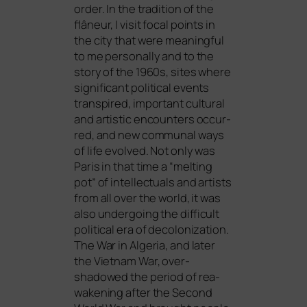
order. In the tra­di­ti­on of the
flâ­neur, I visit focal points in
the city that were meaningful
to me per­so­nal­ly and to the
sto­ry of the 1960s, sites whe­re
signi­fi­cant poli­ti­cal events
tran­spi­red, important cul­tu­ral
and artis­tic encoun­ters occur­
red, and new com­mu­nal ways
of life evol­ved. Not only was
Paris in that time a “mel­ting
pot” of intellec­tu­als and artists
from all over the world, it was
also under­go­ing the dif­fi­cult
poli­ti­cal era of deco­lo­niza­ti­on.
The War in Algeria, and later
the Vietnam War, over-
shadowed the peri­od of rea­
wa­ke­ning after the Second