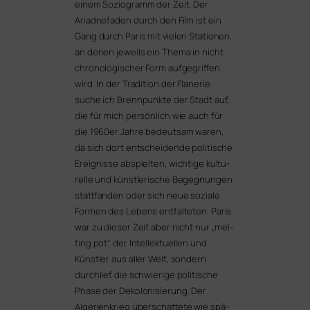
einem Soziogramm der Zeit. Der
Ariadnefaden durch den Film ist ein
Gang durch Paris mit vie­len Stationen,
an denen jeweils ein Thema in nicht
chro­no­lo­gi­scher Form auf­ge­grif­fen
wird. In der Tradition der Flanerie
suche ich Brennpunkte der Stadt auf,
die für mich per­sön­lich wie auch für
die 1960er Jahre bedeut­sam waren,
da sich dort ent­schei­den­de poli­ti­sche
Ereignisse abspiel­ten, wich­ti­ge kul­tu­
rel­le und künst­le­ri­sche Begegnungen
statt­fan­den oder sich neue sozia­le
Formen des Lebens ent­fal­te­ten. Paris
war zu die­ser Zeit aber nicht nur „mel­
ting pot“ der Intellektuellen und
Künstler aus aller Welt, son­dern
durch­lief die schwie­ri­ge poli­ti­sche
Phase der Dekolonisierung. Der
Algerienkrieg über­schat­te­te wie spä­