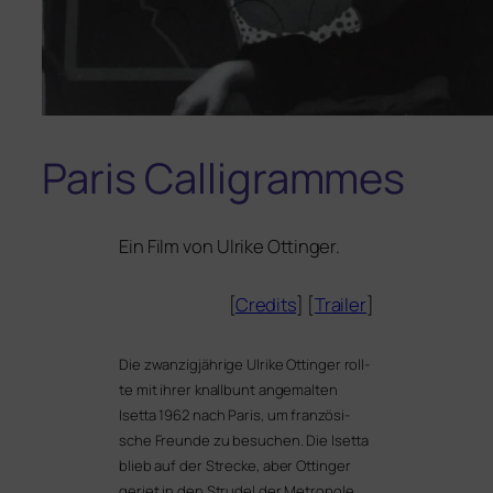
Paris Calligrammes
Ein Film von Ulrike Ottinger.
[
Credits
] [
Trailer
]
Die zwan­zig­jäh­ri­ge Ulrike Ottinger roll­
te mit ihrer knall­bunt ange­mal­ten
Isetta 1962 nach Paris, um fran­zö­si­
sche Freunde zu besu­chen. Die Isetta
blieb auf der Strecke, aber Ottinger
geriet in den Strudel der Metropole