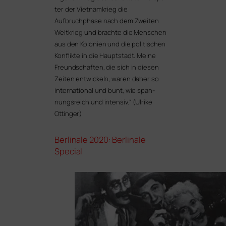
ter der Vietnamkrieg die
Aufbruchphase nach dem Zweiten
Weltkrieg und brach­te die Menschen
aus den Kolonien und die poli­ti­schen
Konflikte in die Hauptstadt. Meine
Freundschaften, die sich in die­sen
Zeiten ent­wi­ckeln, waren daher so
inter­na­tio­nal und bunt, wie span­
nungs­reich und inten­siv.“
(Ulrike
Ottinger)
Berlinale 2020: Berlinale
Special