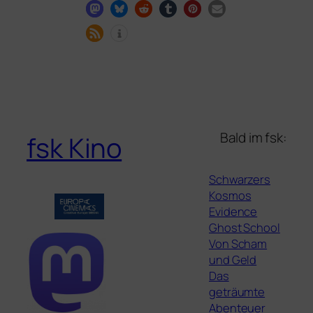
Bald im fsk:
fsk Kino
Schwarzers
Kosmos
Evidence
Ghost School
Von Scham
und Geld
Das
geträumte
Abenteuer