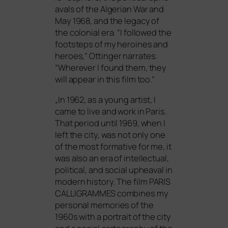
avals of the Algerian War and
May 1968, and the lega­cy of
the colo­ni­al era. “I fol­lo­wed the
foot­s­teps of my hero­i­nes and
heroes,” Ottinger nar­ra­tes.
“Wherever I found them, they
will appear in this film too.”
„
In 1962, as a young artist, I
came to live and work in Paris.
That peri­od until 1969, when I
left the city, was not only one
of the most for­ma­ti­ve for me, it
was also an era of intellec­tu­al,
poli­ti­cal, and social uphe­aval in
modern histo­ry. The film
PARIS
CALLIGRAMMES
com­bi­nes my
per­so­nal memo­ries of the
1960s with a por­trait of the city