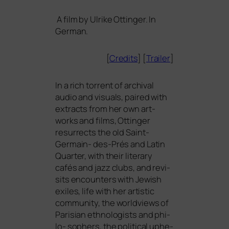
A film by Ulrike Ottinger. In
German.
[
Credits
] [
Trailer
]
In a rich tor­rent of archi­val
audio and visu­als, pai­red with
extra­cts from her own art­
works and films, Ottinger
resur­rects the old Saint-
Germain- des-Prés and Latin
Quarter, with their lite­ra­ry
cafés and jazz clubs, and revi­
sits encoun­ters with Jewish
exi­les, life with her artis­tic
com­mu­ni­ty, the world­views of
Parisian eth­no­lo­gists and phi­
lo- sophers, the poli­ti­cal uphe­