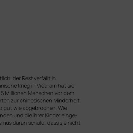
h, der Rest ver­fällt in
anische Krieg in Vietnam hat sie
 1,5 Millionen Menschen vor dem
ten zur chi­ne­si­schen Minderheit.
so gut wie abge­bro­chen. Wie
den und die ihrer Kinder ein­ge­
mus dar­an schuld, dass sie nicht