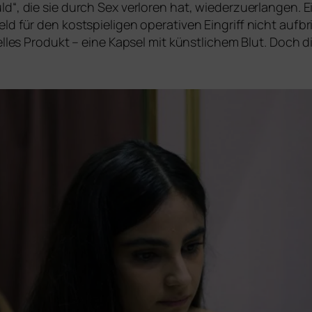
d“, die sie durch Sex ver­lo­ren hat, wie­der­zu­er­lan­gen. Ei
d für den kost­spie­li­gen ope­ra­ti­ven Eingriff nicht auf
­el­les Produkt – eine Kapsel mit künst­li­chem Blut. Doch d