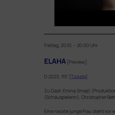
Freitag, 20.10. – 20:00 Uhr
ELAHA
[Preview]
D 2023, 115‘ [
Tickets
]
Zu Gast: Emina Smajić (Produktio
(Schauspielerin), Christopher B
Eine nack­te jun­ge Frau steht vor 