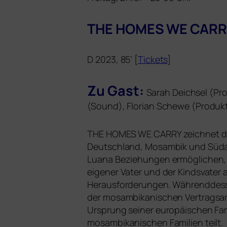
THE
HOMES
WE
CARR
D 2023, 85’ [
Tickets
]
Zu Gast:
Sarah Deichsel (Pro
(Sound), Florian Schewe (Produk
THE
HOMES
WE
CARRY
zeich­net d
Deutschland, Mosambik und Südafrik
Luana Beziehungen ermög­li­chen, die
eige­ner Vater und der Kindsvater a
Herausforderungen. Währenddessen 
der mosam­bi­ka­ni­schen Vertragsar
Ursprung sei­ner euro­päi­schen Fam
mosam­bi­ka­ni­schen Familien teilt.