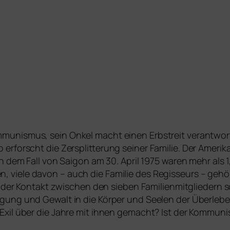
nismus, sein Onkel macht einen Erbstreit ver­ant­wort­lic
rforscht die Zersplitterung sei­ner Familie. Der Amerik
ach dem Fall von Saigon am 30. April 1975 waren mehr als
n, vie­le davon – auch die Familie des Regisseurs – gehör­
t der Kontakt zwi­schen den sie­ben Familienmitgliedern 
ung und Gewalt in die Körper und Seelen der Überleben
Exil über die Jahre mit ihnen gemacht? Ist der Kommunis