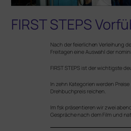
FIRST
STEPS
Vorfü
Nach der fei­er­li­chen Verleihung d
Freitagen eine Auswahl der nomi­nie
FIRST
STEPS
ist der wich­tigs­te
In zehn Kategorien wer­den Preise 
Drehbuchpreis reichen.
Im fsk prä­sen­tie­ren wir zwei abe
Gespräche nach dem Film und natür