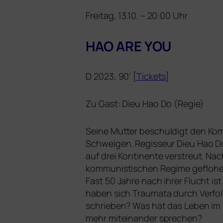
Freitag, 13.10. – 20:00 Uhr
HAO
ARE
YOU
D 2023, 90’ [
Tickets
]
Zu Gast: Dieu Hao Do (Regie)
Seine Mutter beschul­digt den Kommu
Schweigen. Regisseur Dieu Hao Do e
auf drei Kontinente ver­streut. N
kom­mu­nis­ti­schen Regime geflo­he
Fast 50 Jahre nach ihrer Flucht is
haben sich Traumata durch Verfolg
schrie­ben? Was hat das Leben im 
mehr mit­ein­an­der sprechen?