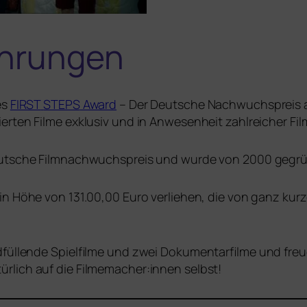
hrungen
es
FIRST
STEPS
Award
– Der Deutsche Nachwuchspreis am 
r­ten Filme exklu­siv und in Anwesenheit zahl­rei­cher Fil
 deut­sche Filmnachwuchspreis und wur­de von 2000 gegr
in Höhe von 131.00,00 Euro ver­lie­hen, die von ganz kur­
nd­fül­len­de Spielfilme und zwei Dokumentarfilme und fre
­lich auf die Filmemacher:innen selbst!