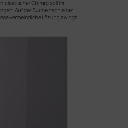
n plas­ti­scher Chirurg soll ihr
­brin­gen. Auf der Suche nach einer
ie­se ver­meint­li­che Lösung zwingt