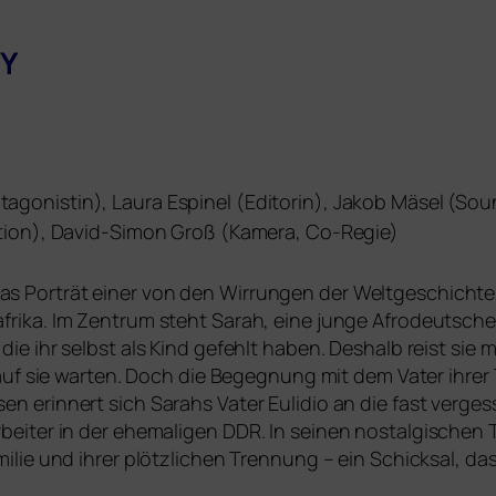
Y
tagonistin), Laura Espinel (Editorin), Jakob Mäsel (Soun
tion), David-Simon Groß (Kamera, Co-Regie)
as Porträt einer von den Wirrungen der Weltgeschichte ze
a. Im Zentrum steht Sarah, eine jun­ge Afrodeutsche. Si
 ihr selbst als Kind gefehlt haben. Deshalb reist sie mit 
uf sie war­ten. Doch die Begegnung mit dem Vater ihrer To
erin­nert sich Sarahs Vater Eulidio an die fast ver­ges
beiter in der ehe­ma­li­gen
DDR
. In sei­nen nost­al­gi­sch
ilie und ihrer plötz­li­chen Trennung – ein Schicksal, das