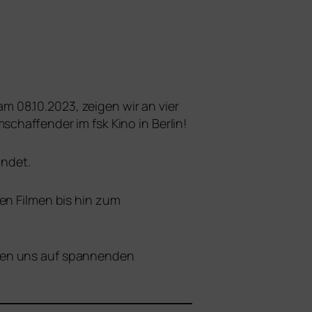
08.10.2023, zei­gen wir an vier
mschaffender im fsk Kino in Berlin!
ündet.
zen Filmen bis hin zum
u­en uns auf span­nen­den