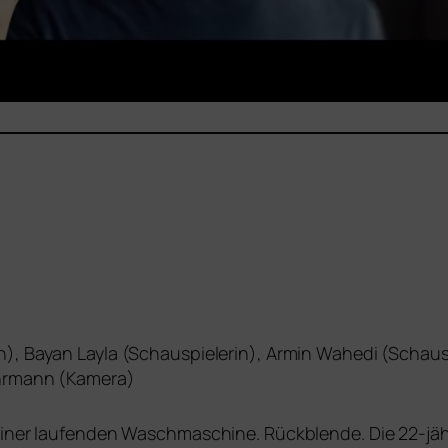
n), Bayan Layla (Schauspielerin), Armin Wahedi (Schau
ehrmann (Kamera)
einer lau­fen­den Waschmaschine. Rückblende. Die 22-jäh­r