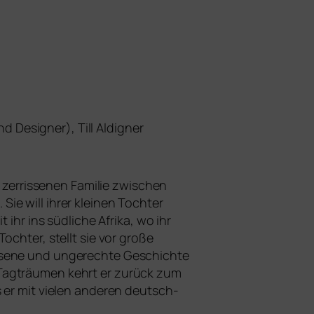
d Designer), Till Aldigner
r­ris­se­nen Familie zwi­schen
e will ihrer klei­nen Tochter
ihr ins süd­li­che Afrika, wo ihr
chter, stellt sie vor gro­ße
­se­ne und unge­rech­te Geschichte
en Tagträumen kehrt er zurück zum
 er mit vie­len ande­ren deutsch-