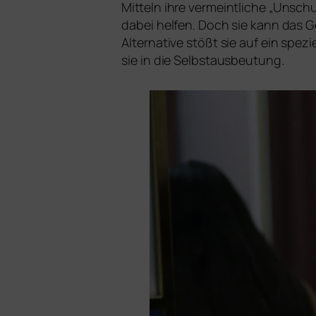
Mitteln ihre ver­meint­li­che „Unschul
dabei hel­fen. Doch sie kann das Gel
Alternative stößt sie auf ein spe­zi
sie in die Selbstausbeutung.