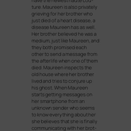
have the newest hau­te cou­
ture. Maureen is also pri­va­te­ly
grie­ving for her brot­her who
just died of a heart dise­a­se, a
dise­a­se Maureen has as well.
Her brot­her belie­ved he was a
medi­um, just like Maureen, and
they both pro­mi­sed each
other to send a mes­sa­ge from
the after­li­fe when one of them
died. Maureen inspects the
old house whe­re her brot­her
lived and tri­es to con­ju­re up
his ghost. When Maureen
starts get­ting mes­sa­ges on
her smart­phone from an
unknown sen­der who seems
to know ever­y­thing about her
she belie­ves that she is final­ly
com­mu­ni­ca­ting with her brot­