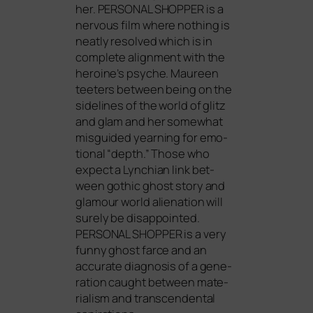
her.
PERSONAL
SHOPPER
is a
ner­vous film whe­re not­hing is
neat­ly resol­ved which is in
com­ple­te ali­gnment with the
heroine’s psy­che. Maureen
tee­ters bet­ween being on the
side­lines of the world of glitz
and glam and her some­what
mis­gui­ded year­ning for emo­
tio­nal “depth.” Those who
expect a Lynchian link bet­
ween gothic ghost sto­ry and
gla­mour world ali­en­ati­on will
sure­ly be dis­ap­poin­ted.
PERSONAL
SHOPPER
is a very
fun­ny ghost far­ce and an
accu­ra­te dia­gno­sis of a gene­
ra­ti­on caught bet­ween mate­
ria­lism and tran­s­cen­den­tal