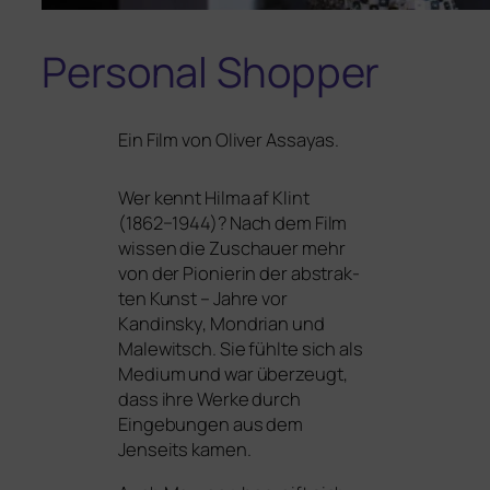
Personal Shopper
Ein Film von Oliver Assayas.
Wer kennt
Hilma af Klint
(1862−1944)? Nach dem Film
wis­sen die Zuschauer mehr
von der Pionierin der abs­trak­
ten Kunst – Jahre vor
Kandinsky, Mondrian und
Malewitsch. Sie fühl­te sich als
Medium und war über­zeugt,
dass ihre Werke durch
Eingebungen aus dem
Jenseits kamen.