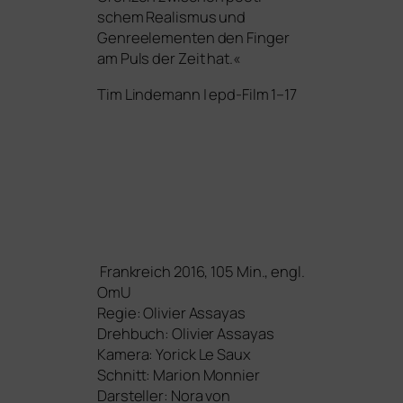
schem Realismus und
Genreelementen den Finger
am Puls der Zeit hat.«
Tim Lindemann | epd-Film 1–17
Frankreich 2016, 105 Min., engl.
OmU
Regie:
Olivier Assayas
Drehbuch:
Olivier Assayas
Kamera:
Yorick Le Saux
Schnitt:
Marion Monnier
Darsteller:
Nora von