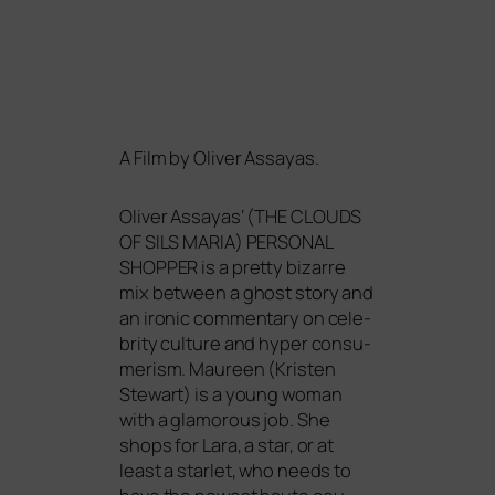
A Film by Oliver Assayas.
Oliver Assayas‘ (
THE
CLOUDS
OF
SILS
MARIA
)
PERSONAL
SHOPPER
is a pret­ty bizar­re
mix bet­ween a ghost sto­ry and
an iro­nic com­men­ta­ry on cele­
bri­ty cul­tu­re and hyper con­su­
me­rism. Maureen (Kristen
Stewart) is a young woman
with a glamo­rous job. She
shops for Lara, a star, or at
least a star­let, who needs to