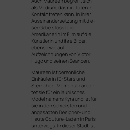
Auch Maureen begreift sich
als Medium, das mit Toten in
Kontakt tre­ten kann. In ihrer
Auseinandersetzung mit die­
ser Gabe stösst die
Amerikanerin im Film auf die
Künstlerin und ihre Bilder,
eben­so wie auf
Aufzeichnungen von Victor
Hugo und sei­nen Seancen.
Maureen ist per­sön­li­che
Einkäuferin für Stars und
Sternchen. Momentan arbei­
tet sie für ein lau­ni­sches
Model namens Kyra und ist für
sie in den schicks­ten und
ange­sag­ten Designer- und
Haute Couture-Läden in Paris
unter­wegs. In die­ser Stadt ist