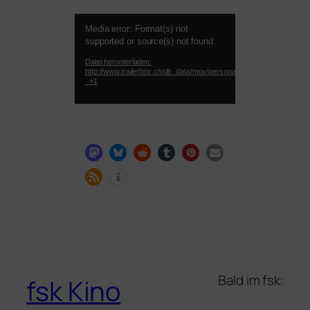
Video-
Media error: Format(s) not
Player
supported or source(s) not found
Datei herunterladen:
http://www.trailerbox.ch/db_data/mov/personalshopper/trailer_1d.m
_=1
Bald im fsk:
fsk Kino