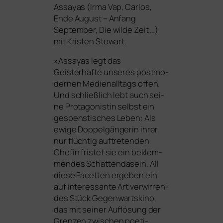
Assayas (
Irma Vap, Carlos,
Ende August – Anfang
September, Die wil­de Zeit
…)
mit Kristen Stewart.
»
Assayas legt das
Geisterhafte unse­res post­mo­
der­nen Medienalltags offen.
Und schließ­lich lebt auch sei­
ne Protagonistin selbst ein
gespens­ti­sches Leben: Als
ewi­ge Doppelgängerin ihrer
nur flüch­tig auf­tre­ten­den
Chefin fris­tet sie ein beklem­
men­des Schattendasein. All
die­se Facetten erge­ben ein
auf inter­es­san­te Art ver­wir­ren­
des Stück Gegenwartskino,
das mit sei­ner Auflösung der
Grenzen zwi­schen poe­ti­