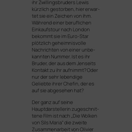
ihr Zwillingsbruders Lewis
kürz­lich gestor­ben, hier erwar­
tet sie ein Zeichen von ihm.
Während einer beruf­li­chen
Einkaufstour nach London
bekommt sie im Euro-Star
plötz­lich geheim­nis­vol­le
Nachrichten von einer unbe­
kann­ten Nummer. Ist es ihr
Bruder, der aus dem Jenseits
Kontakt zu ihr auf­nimmt? Oder
nur der sehr leben­di­ge
Geliebte ihrer Chefin, der es
auf sie abge­se­hen hat?
Der ganz auf sei­ne
Hauptdarstellerin zuge­schnit­
te­ne Film ist nach „Die Wolken
von Sils Maria” die zwei­te
Zusammenarbeit von Olivier