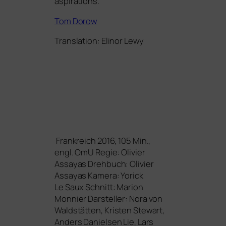
aspi­ra­ti­ons.
Tom Dorow
Translation: Elinor Lewy
Frankreich 2016, 105 Min.,
engl. OmU
Regie:
Olivier
Assayas
Drehbuch:
Olivier
Assayas
Kamera:
Yorick
Le Saux
Schnitt:
Marion
Monnier
Darsteller:
Nora von
Waldstätten, Kristen Stewart,
Anders Danielsen Lie, Lars