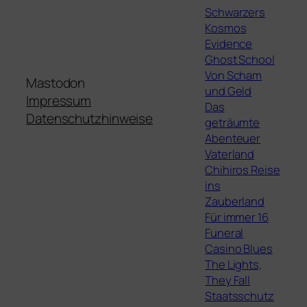
Schwarzers
Kosmos
Evidence
Ghost School
Von Scham
Mastodon
und Geld
Impressum
Das
Datenschutzhinweise
geträumte
Abenteuer
Vaterland
Chihiros Reise
ins
Zauberland
Für immer 16
Funeral
Casino Blues
The Lights,
They Fall
Staatsschutz