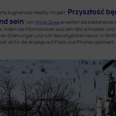
Przyszłość będ­
er­te Augmented-Reality-Projekt “
nd sein
” von
Wiola Sowa
erwei­tert die bestehen­de 
ie, indem sie Informationen aus dem Bild schnei­det und
mie-Erfahrungen und ruft Verlustgefühle her­vor. In fil
t ist für die Anzeige auf iPads und iPhones opti­miert, 