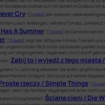
­ren die­ses Jahr im Wettbewerb (der kom­plett im fsk zu se
Domalewski wid­met sich mit sei­nem in Cottbus mit de
 Never Cry
” [
Tickets
] den pre­kä­ren Lebensbedingung
mit Ken Loach-Anklängen, wäh­rend Tomasz Jurkiewicz i
ne Has A Summer
” [
Tickets
] als Generationenfilm 
at
” [
Tickets
] zeigt den Alltag der Fitness-Trainerin und 
en ung­la­mou­rö­sen Blick hin­ter die Kulissen per­fekt insze
ung von Vergangenheit, Gegenwart und Zukunft geht es
Zabij to i wyje­dź z tego mias­ta 
sfilm “
isseur 14 Jahre lang arbei­te­te. Der ers­te Langfilm des R
sei­ne Premiere. Grzegorz Zaricznys auf wah­ren Begebenh
Proste rzec­zy / Simple Things
” [
Ticket
gen, wenn die fami­liä­re Vergangenheit einen nicht los
Ściana cie­ni / Die
u­bend foto­gra­fier­tem “
erhältnis von Sherpas und Alpinist*innen zum Anlass n