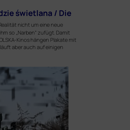
zie świet­la­na / Die
Realität nicht um eine neue
 ihm so „Narben“ zufügt. Damit
mPOLSKA-Kinos hän­gen Plakate mit
läuft aber auch auf eini­gen