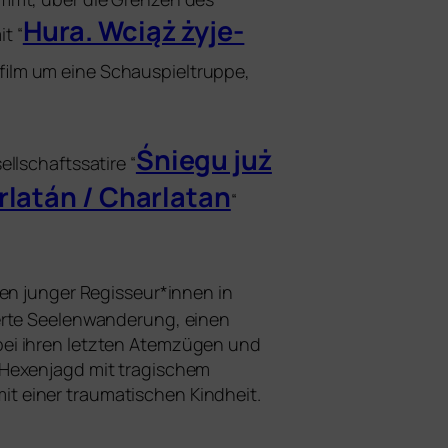
Hura. Wciąż żyje­
t “
refilm um eine Schauspieltruppe,
Śniegu już
lschaftssatire “
rlatán / Charlatan
“
ilmen jun­ger Regisseur*innen in
ier­te Seelenwanderung, einen
 bei ihren letz­ten Atemzügen und
e Hexenjagd mit tra­gi­schem
 einer trau­ma­ti­schen Kindheit.