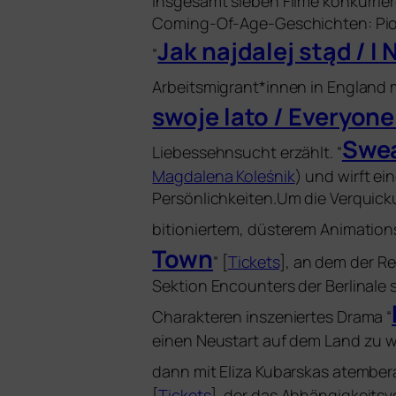
Insgesamt sie­ben Filme kon­kur­rie
Coming-Of-Age-Geschichten: Piotr 
Jak naj­da­lej stąd / I
“
Arbeitsmigrant*innen in England 
swo­je lato / Everyo
Swe
Liebessehnsucht erzählt. “
Magdalena Koleśnik
) und wirft ein
Persönlichkeiten.Um die Verquick
bi­tio­nier­tem, düs­te­rem Animation
Town
“ [
Tickets
], an dem der Reg
Sektion Encounters der Berlinale 
Charakteren insze­nier­tes Drama “
einen Neustart auf dem Land zu wa
dann mit Eliza Kubarskas atem­be­ra
[
Tickets
], der das Abhängigkeitsv