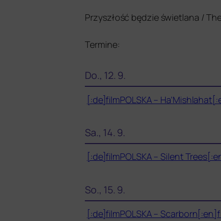
Przyszłość będ­zie świet­la­na / T
Termine:
Do., 12. 9.
[:de]filmPOLSKA – Ha’Mishlahat[:
Sa., 14. 9.
[:de]filmPOLSKA – Silent Trees[:e
So., 15. 9.
[:de]filmPOLSKA – Scarborn[:en]