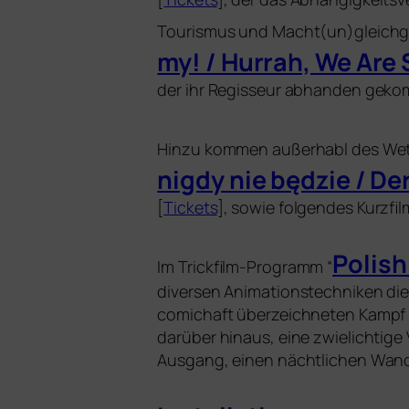
Tourismus und Macht(un)gleichgewi
my! / Hurrah, We Are S
der ihr Regisseur abhan­den gekom
Hinzu kom­men außer­habl des Wet
nig­dy nie będ­zie / D
[
Tickets
], sowie fol­gen­des Kurzf
Polish
Im Trickfilm-Programm “
diver­sen Animationstechniken die 
comic­haft über­zeich­ne­ten Kampf
dar­über hin­aus, eine zwie­lich­ti
Ausgang, einen nächt­li­chen Wande