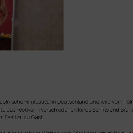
 pol­ni­sche Filmfestival in Deutschland und wird vom Polni
e das Festival in ver­schie­de­nen Kinos Berlins und Bran
 Festival zu Gast.