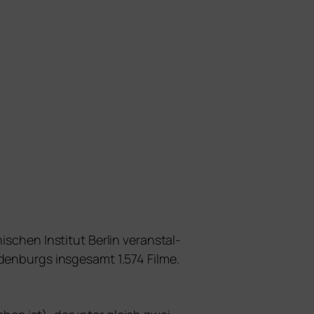
schen Institut Berlin ver­an­stal­
denburgs ins­ge­samt 1.574 Filme.