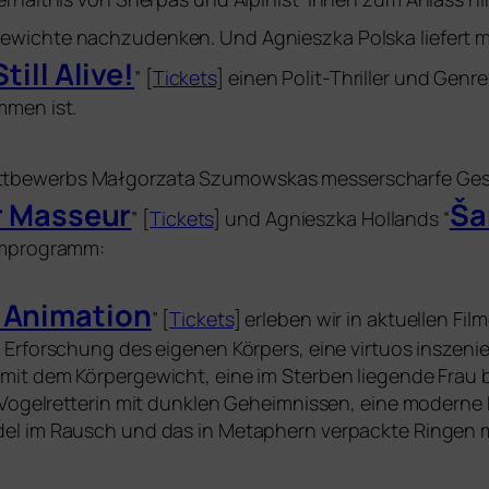
chte nach­zu­den­ken. Und Agnieszka Polska lie­fert mi
till Alive!
” [
Tickets
] einen Polit-Thriller und Gen
­men ist.
tbewerbs Małgorzata Szumowskas mes­ser­schar­fe Gesel
er Masseur
Ša
” [
Tickets
] und Agnieszka Hollands “
ilmprogramm:
 Animation
” [
Tickets
] erle­ben wir in aktu­el­len F
Erforschung des eige­nen Körpers, eine vir­tu­os insze­n
 mit dem Körpergewicht, eine im Sterben lie­gen­de Frau
­ge Vogelretterin mit dunk­len Geheimnissen, eine moder­n
l im Rausch und das in Metaphern ver­pack­te Ringen mit