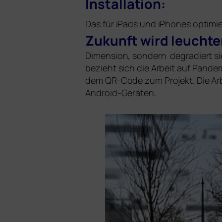
Installation:
Das für iPads und iPhones opti­mi
Zukunft wird leuch­te
Dimension, son­dern degra­diert s
bezieht sich die Arbeit auf Pande
dem QR-Code zum Projekt. Die Arbei
Android-Geräten.