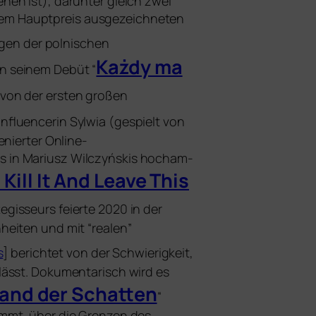
hen ist), dar­un­ter gleich zwei
m Hauptpreis aus­ge­zeich­ne­ten
en der pol­ni­schen
Każdy ma
n sei­nem Debüt “
von der ers­ten gro­ßen
Influencerin Sylwia (​gespielt von
­nier­ter Online-
 in Mariusz Wilczyńskis hoch­am­
/ Kill It And Leave This
egisseurs fei­er­te 2020 in der
eiten und mit “rea­len”
s
] berich­tet von der Schwierigkeit,
­lässt. Dokumentarisch wird es
 Wand der Schatten
“
immt, über die Grenzen des