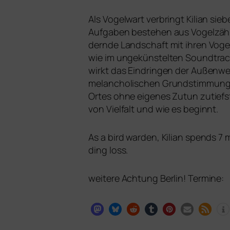
Als Vogelwart ver­bringt Kilian si
Aufgaben bestehen aus Vogelzählu
dern­de Landschaft mit ihren Vog
wie im unge­küns­tel­ten Soundtra
wirkt das Eindringen der Außenwel
melan­cho­li­schen Grundstimmung 
Ortes ohne eige­nes Zutun zutiefs
von Vielfalt und wie es beginnt.
As a bird war­den, Kilian spends 7 m
ding loss.
wei­te­re Achtung Berlin! Termine: