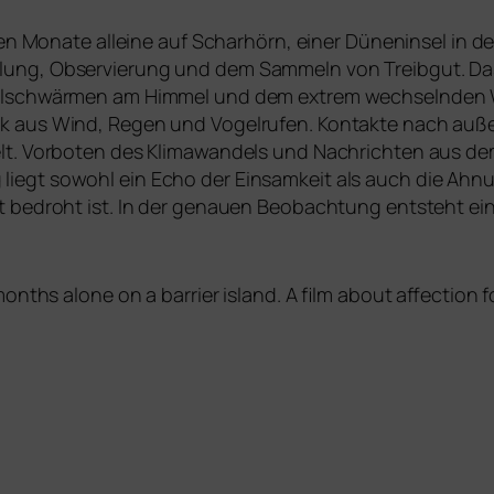
e­ben Monate allei­ne auf Scharhörn, einer Düneninsel in 
ng, Observierung und dem Sammeln von Treibgut. Das G
elschwärmen am Himmel und dem extrem wech­seln­den We
ck aus Wind, Regen und Vogelrufen. Kontakte nach außen 
t. Vorboten des Klimawandels und Nachrichten aus dem Kr
liegt sowohl ein Echo der Einsamkeit als auch die Ahnun
t bedroht ist. In der genau­en Beobachtung ent­steht ei
onths alo­ne on a bar­ri­er island. A film about affec­tion