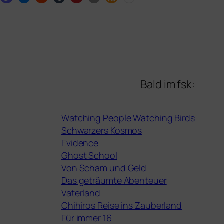
Bald im fsk:
Watching People Watching Birds
Schwarzers Kosmos
Evidence
Ghost School
Von Scham und Geld
Das geträumte Abenteuer
Vaterland
Chihiros Reise ins Zauberland
Für immer 16