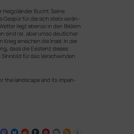
der Helgoländer Bucht. Seine
espür für die sich stets ver­än­
tter liegt eben­so in den Bildern
sind rar, aber umso deut­li­cher
ieg errei­chen die Insel. In der
g, dass die Existenz die­ses
n Sinnbild für das Verschwinden
 for the land­scape and its impen­