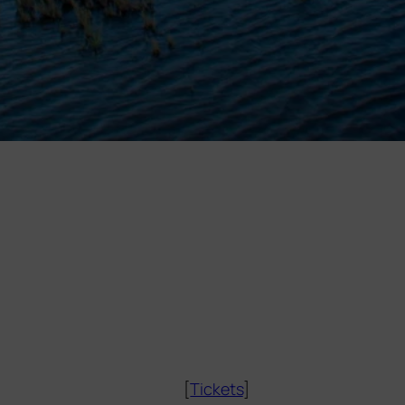
[
Tickets
]