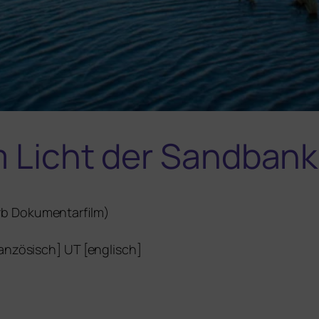
m Licht der Sandbank
b Dokumentarfilm)
an­zö­sisch]
UT
[eng­lisch]