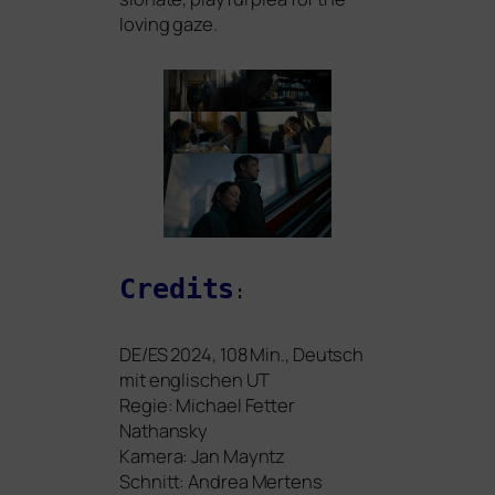
loving gaze.
Credits
:
DE
/
ES
2024
, 108
Min., Deutsch
mit eng­li­schen
UT
Regie: Michael Fetter
Nathansky
Kamera: Jan Mayntz
Schnitt: Andrea Mertens