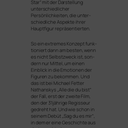
Star“ mit der Darstellung
unter­schied­li­cher
Persönlichkeiten, die unter­
schied­li­che Aspekte ihrer
Hauptfigur repräsentierten.
So ein extre­mes Konzept funk­
tio­niert dann am bes­ten, wenn
es nicht Selbstzweck ist, son­
dern nur Mittel, um einen
Einblick in die Emotionen der
Figuren zu bekom­men. Und
das ist bei Michael Fetter
Nathanskys „Alle die du bist“
der Fall, erst der zwei­te Film,
den der 31jährige Regisseur
gedreht hat. Und wie schon in
sei­nem Debüt „Sag du es mir“,
in dem er eine Geschichte aus