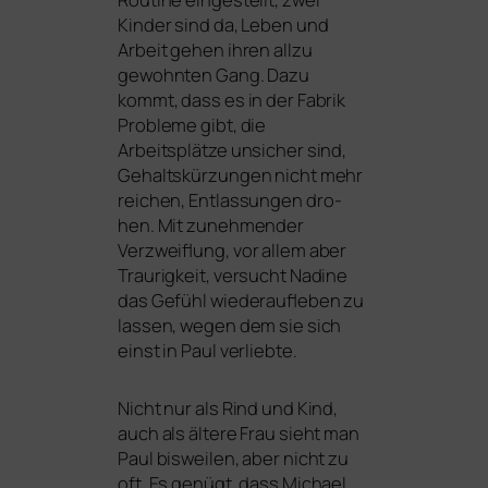
Kinder sind da, Leben und
Arbeit gehen ihren all­zu
gewohn­ten Gang. Dazu
kommt, dass es in der Fabrik
Probleme gibt, die
Arbeitsplätze unsi­cher sind,
Gehaltskürzungen nicht mehr
rei­chen, Entlassungen dro­
hen. Mit zuneh­men­der
Verzweiflung, vor allem aber
Traurigkeit, ver­sucht Nadine
das Gefühl wie­der­auf­le­ben zu
las­sen, wegen dem sie sich
einst in Paul verliebte.
Nicht nur als Rind und Kind,
auch als älte­re Frau sieht man
Paul bis­wei­len, aber nicht zu
oft. Es genügt, dass Michael