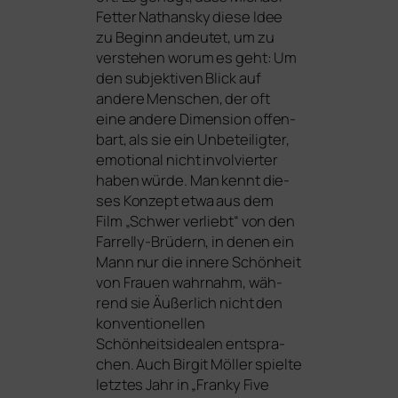
Fetter Nathansky die­se Idee
zu Beginn andeu­tet, um zu
ver­ste­hen wor­um es geht: Um
den sub­jek­ti­ven Blick auf
ande­re Menschen, der oft
eine ande­re Dimension offen­
bart, als sie ein Unbeteiligter,
emo­tio­nal nicht invol­vier­ter
haben wür­de. Man kennt die­
ses Konzept etwa aus dem
Film „Schwer ver­liebt“ von den
Farrelly-Brüdern, in denen ein
Mann nur die inne­re Schönheit
von Frauen wahr­nahm, wäh­
rend sie Äußerlich nicht den
kon­ven­tio­nel­len
Schönheitsidealen ent­spra­
chen. Auch Birgit Möller spiel­te
letz­tes Jahr in „Franky Five