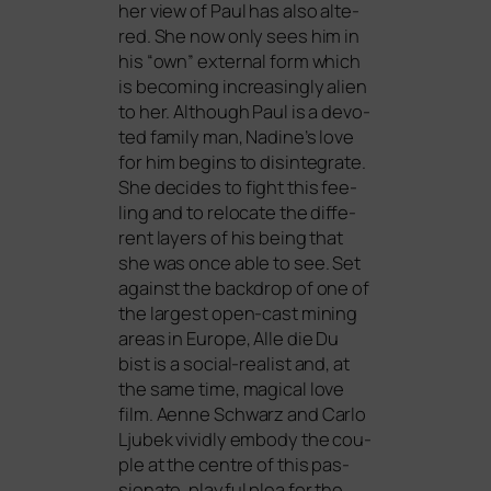
her view of Paul has also alte­
red. She now only sees him in
his “own” exter­nal form which
is beco­ming incre­asing­ly ali­en
to her. Although Paul is a devo­
ted fami­ly man, Nadine’s love
for him beg­ins to dis­in­te­gra­te.
She deci­des to fight this fee­
ling and to relo­ca­te the dif­fe­
rent lay­ers of his being that
she was once able to see. Set
against the back­drop of one of
the lar­gest open-cast mining
are­as in Europe,
Alle die Du
bist
is a social-rea­list and, at
the same time, magi­cal love
film. Aenne Schwarz and Carlo
Ljubek vivid­ly embo­dy the cou­
ple at the cent­re of this pas­
sio­na­te, playful plea for the