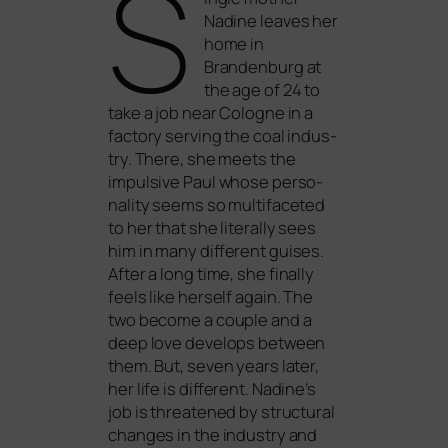
S
Nadine lea­ves her
home in
Brandenburg at
the age of 24 to
take a job near Cologne in a
fac­to­ry ser­ving the coal indus­
try. There, she meets the
impul­si­ve Paul who­se per­so­
na­li­ty seems so mul­ti­face­ted
to her that she lite­ral­ly sees
him in many dif­fe­rent gui­ses.
After a long time, she final­ly
feels like hers­elf again. The
two beco­me a cou­ple and a
deep love deve­lo­ps bet­ween
them. But, seven years later,
her life is dif­fe­rent. Nadine’s
job is threa­ten­ed by struc­tu­ral
chan­ges in the indus­try and