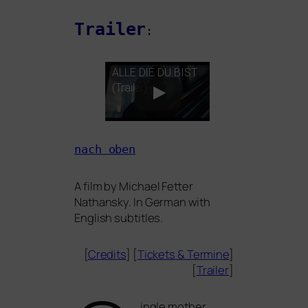
Trailer
:
ALLE
DIE
DU
BIST
(Trailer)
nach oben
A film by Michael Fetter
Nathansky. In German with
English subtitles.
[
Credits
] [
Tickets
&
Termine
]
[
Trailer
]
ingle mother