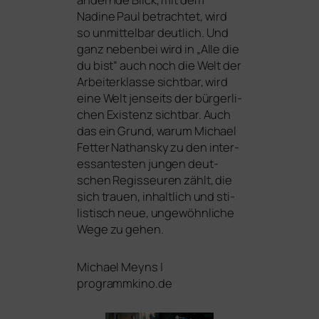
Nadine Paul betrach­tet, wird
so unmit­tel­bar deut­lich. Und
ganz neben­bei wird in „Alle die
du bist“ auch noch die Welt der
Arbeiterklasse sicht­bar, wird
eine Welt jen­seits der bür­ger­li­
chen Existenz sicht­bar. Auch
das ein Grund, war­um Michael
Fetter Nathansky zu den inter­
es­san­tes­ten jun­gen deut­
schen Regisseuren zählt, die
sich trau­en, inhalt­lich und sti­
lis­tisch neue, unge­wöhn­li­che
Wege zu gehen.
Michael Meyns |
programmkino.de