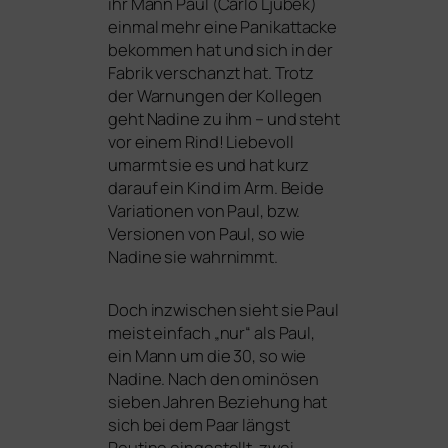
ihr Mann Paul (Carlo Ljubek)
ein­mal mehr eine Panikattacke
bekom­men hat und sich in der
Fabrik ver­schanzt hat. Trotz
der Warnungen der Kollegen
geht Nadine zu ihm – und steht
vor einem Rind! Liebevoll
umarmt sie es und hat kurz
dar­auf ein Kind im Arm. Beide
Variationen von Paul, bzw.
Versionen von Paul, so wie
Nadine sie wahrnimmt.
Doch inzwi­schen sieht sie Paul
meist ein­fach „nur“ als Paul,
ein Mann um die 30, so wie
Nadine. Nach den omi­nö­sen
sie­ben Jahren Beziehung hat
sich bei dem Paar längst
Routine ein­ge­stellt, zwei