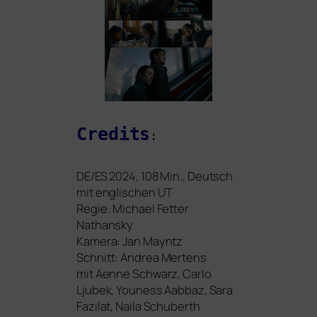
Credits
:
DE
/
ES
2024
, 108
Min., Deutsch
mit eng­li­schen
UT
Regie: Michael Fetter
Nathansky
Kamera: Jan Mayntz
Schnitt: Andrea Mertens
mit Aenne Schwarz, Carlo
Ljubek, Youness Aabbaz, Sara
Fazilat, Naila Schuberth