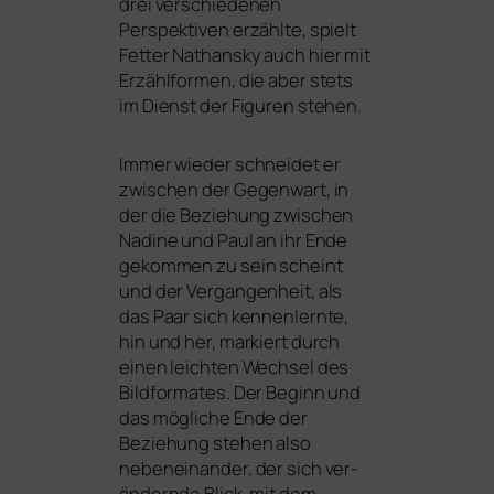
drei ver­schie­de­nen
Perspektiven erzähl­te, spielt
Fetter Nathansky auch hier mit
Erzählformen, die aber stets
im Dienst der Figuren stehen.
Immer wie­der schnei­det er
zwi­schen der Gegenwart, in
der die Beziehung zwi­schen
Nadine und Paul an ihr Ende
gekom­men zu sein scheint
und der Vergangenheit, als
das Paar sich ken­nen­lern­te,
hin und her, mar­kiert durch
einen leich­ten Wechsel des
Bildformates. Der Beginn und
das mög­li­che Ende der
Beziehung ste­hen also
neben­ein­an­der, der sich ver­
än­dern­de Blick, mit dem