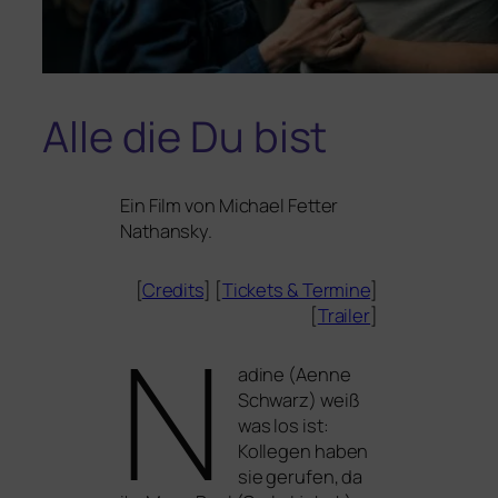
Alle die Du bist
Ein Film von Michael Fetter
Nathansky.
[
Credits
] [
Tickets
&
Termine
]
[
Trailer
]
N
adine (Aenne
Schwarz) weiß
was los ist:
Kollegen haben
sie geru­fen, da