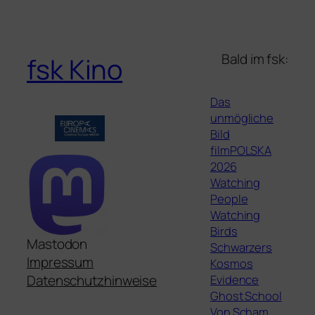
Bald im fsk:
fsk Kino
Das
unmögliche
Bild
filmPOLSKA
2026
Watching
People
Watching
Birds
Mastodon
Schwarzers
Impressum
Kosmos
Evidence
Datenschutzhinweise
Ghost School
Von Scham