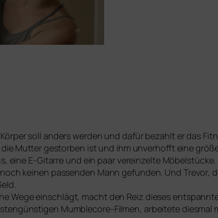
Körper soll anders wer­den und dafür bezahlt er das Fit
l die Mutter gestor­ben ist und ihm unver­hofft eine grö­
us, eine E‑Gitarre und ein paar ver­ein­zel­te Möbelstücke. 
r noch kei­nen pas­sen­den Mann gefun­den. Und Trevor, 
Geld.
che Wege ein­schlägt, macht den Reiz die­ses ent­spann­t
­ten­güns­ti­gen Mumblecore-Filmen, arbei­te­te dies­mal m