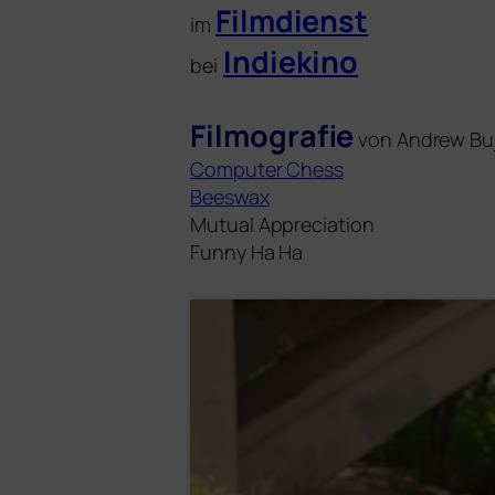
Filmdienst
im
Indiekino
bei
Filmografie
von Andrew Buj
Computer Chess
Beeswax
Mutual Appreciation
Funny Ha Ha