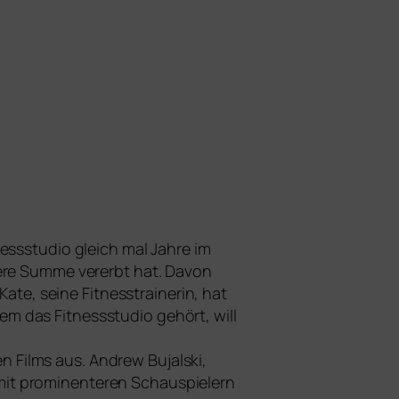
nessstudio gleich mal Jahre im
ße­re Summe ver­erbt hat. Davon
Kate, sei­ne Fitnesstrainerin, hat
dem das Fitnessstudio gehört, will
en Films aus. Andrew Bujalski,
it pro­mi­nen­te­ren Schauspielern