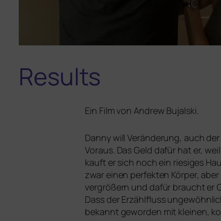
Results
Ein Film von Andrew Bujalski.
Danny will Veränderung, auch der 
Voraus. Das Geld dafür hat er, wei
kauft er sich noch ein rie­si­ges Ha
zwar einen per­fek­ten Körper, abe
ver­grö­ßern und dafür braucht er 
Dass der Erzählfluss unge­wöhn­li­
bekannt gewor­den mit klei­nen, kos