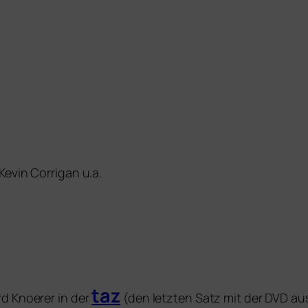
Kevin Corrigan u.a.
taz
d Knoerer in der
(den letz­ten Satz mit der
DVD
aus