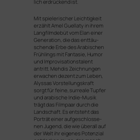
lich erdrü­ckend ist.
Mit spie­le­ri­scher Leichtigkeit
erzählt Amel Guellaty in ihrem
Langfilmdebüt vom Elan einer
Generation, die das ent­täu­
schen­de Erbe des Arabischen
Frühlings mit Fantasie, Humor
und Improvisationstalent
antritt. Mehdis Zeichnungen
erwa­chen dezent zum Leben,
Alyssas Vorstellungskraft
sorgt für fei­ne, sur­rea­le Tupfer
und ara­bi­sche Indie-Musik
trägt das Filmpaar durch die
Landschaft. Es ent­steht das
Porträt einer auf­ge­schlos­se­
nen Jugend, die wie über­all auf
der Welt ihr eige­nes Potenzial