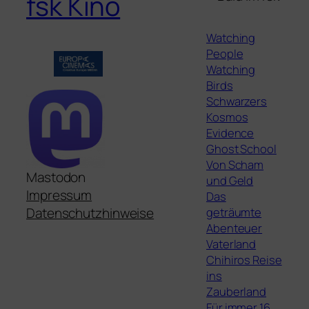
fsk Kino
Watching
People
Watching
Birds
Schwarzers
Kosmos
Evidence
Ghost School
Von Scham
Mastodon
und Geld
Impressum
Das
geträumte
Datenschutzhinweise
Abenteuer
Vaterland
Chihiros Reise
ins
Zauberland
Für immer 16