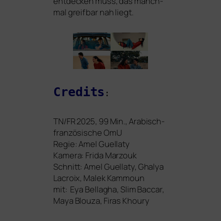
ent­de­cken muss, das manch­
mal greif­bar nah liegt.
Credits
:
TN
/
FR
2025, 99 Min., Arabisch-
fran­zö­si­sche OmU
Regie: Amel Guellaty
Kamera: Frida Marzouk
Schnitt: Amel Guellaty, Ghalya
Lacroix, Malek Kammoun
mit: Eya Bellagha, Slim Baccar,
Maya Blouza, Firas Khoury