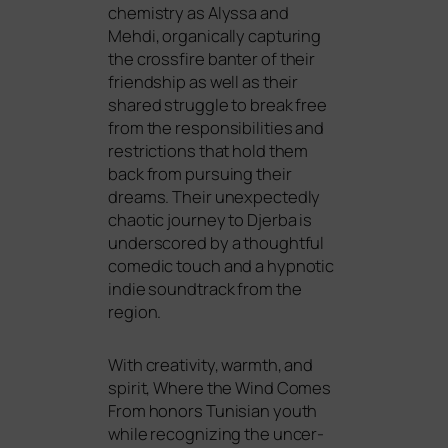
che­mis­try as Alyssa and
Mehdi, orga­ni­cal­ly cap­tu­ring
the cross­fi­re ban­ter of their
fri­end­ship as well as their
shared strugg­le to break free
from the respon­si­bi­li­ties and
rest­ric­tions that hold them
back from pur­suing their
dreams. Their unex­pec­ted­ly
chao­tic jour­ney to Djerba is
unders­cored by a thoughtful
come­dic touch and a hyp­no­tic
indie sound­track from the
region.
With crea­ti­vi­ty, warmth, and
spi­rit, Where the Wind Comes
From honors Tunisian youth
while reco­gni­zing the uncer­