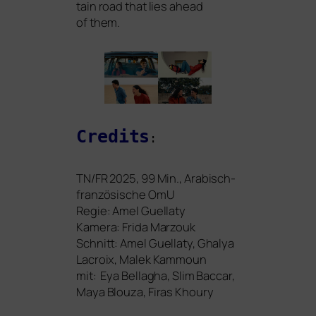
tain road that lies ahead
of them.
Credits
:
TN
/
FR
2025, 99 Min., Arabisch-
fran­zö­si­sche OmU
Regie: Amel Guellaty
Kamera: Frida Marzouk
Schnitt: Amel Guellaty, Ghalya
Lacroix, Malek Kammoun
mit: Eya Bellagha, Slim Baccar,
Maya Blouza, Firas Khoury