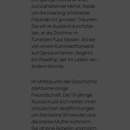
zurück­hal­ten­de Mehdi, bei­de
um die zwan­zig, sind bes­te
Freunde mit gros­sen Träumen:
Sie will im Ausland durch­star­
ten, er als Zeichner in
Tunesien Fuss fas­sen. Als sie
von einem Kunstwettbewerb
auf Djerba erfah­ren, beginnt
ein Roadtrip, der ihr Leben ver­
än­dern könnte.
Im Mittelpunkt der Geschichte
steht eine inni­ge
Freundschaft. Die 19-jäh­ri­ge
Alyssa muss sich neben ihren
schu­li­schen Verpflichtungen
um ihre klei­ne Schwester und
die kran­ke Mutter küm­mern.
Sie ist eine Rebellin und möch­