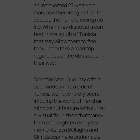
an intro­ver­ted 23-year-old
man, use their ima­gi­na­ti­on to
escape their unpro­mi­sing rea­
li­ty. When they dis­co­ver a con­
test in the south of Tunisia
that may allow them to flee,
they under­ta­ke a road trip
regard­less of the obs­ta­cles in
their way.
Director Amel Guellaty offers
us a win­dow into a side of
Tunisia we have rare­ly seen,
imbuing the world of her char­
ming debut fea­ture with sur­re­
al visu­al flou­ris­hes that trans­
form and brigh­ten ever­y­day
moments. Eya Bellagha and
Slim Baccar have unde­niable