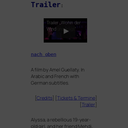
Trailer
:
Trailer „Wohin der
Wind uns trägt”
nach oben
A film by Amel Guellaty. In
Arabic and French with
German subtitles.
[
Credits
] [
Tickets
&
Termine
]
[
Trailer
]
Alyssa, a rebel­lious 19-year-
old girl, and her fri­end Mehdi,