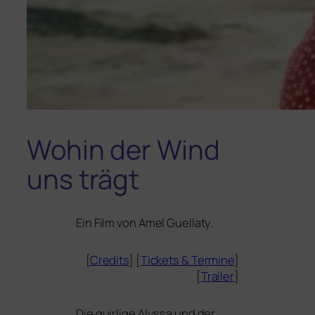
Wohin der Wind
uns trägt
Ein Film von Amel Guellaty.
[
Credits
] [
Tickets
&
Termine
]
[
Trailer
]
Die quir­li­ge Alyssa und der