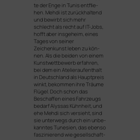
te der Enge in Tunis ent­flie­
hen. Mehdi ist zurück­hal­tend
und bewirbt sich mehr
schlecht als recht auf IT-Jobs,
hofft aber ins­ge­heim, eines
Tages von sei­ner
Zeichenkunst leben zu kön­
nen. Als die bei­den von einem
Kunstwettbewerb erfah­ren,
bei dem ein Atelieraufenthalt
in Deutschland als Hauptpreis
winkt, bekom­men ihre Träume
Flügel. Doch schon das
Beschaffen eines Fahrzeugs
bedarf Alyssas Kühnheit, und
ehe Mehdi sich ver­sieht, sind
sie unter­wegs durch ein unbe­
kann­tes Tunesien, das eben­so
fas­zi­nie­rend wie gesell­schaft­