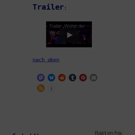
Trailer
:
Trailer „Wohin der
Wind uns trägt”
nach oben
Bald im fsk: