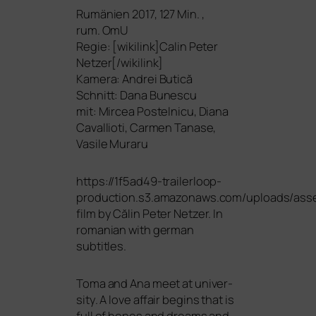
Rumänien 2017, 127 Min. ,
rum. OmU
Regie: [wikilink]Calin Peter
Netzer[/wikilink]
Kamera: Andrei Butică
Schnitt: Dana Bunescu
mit: Mircea Postelnicu, Diana
Cavallioti, Carmen Tanase,
Vasile Muraru
https://1f5ad49-trailerloop-
production.s3.amazonaws.com/uploads/ass
film by Călin Peter Netzer. In
roma­ni­an with ger­man
subtitles.
Toma and Ana meet at uni­ver­
si­ty. A love affair beg­ins that is
full of hopes and dreams and