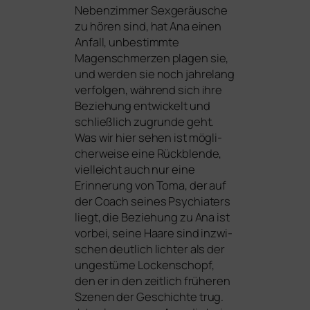
Nebenzimmer Sexgeräusche
zu hören sind, hat Ana einen
Anfall, unbe­stimm­te
Magenschmerzen pla­gen sie,
und wer­den sie noch jah­re­lang
ver­fol­gen, wäh­rend sich ihre
Beziehung ent­wi­ckelt und
schließ­lich zugrun­de geht.
Was wir hier sehen ist mög­li­
cher­wei­se eine Rückblende,
viel­leicht auch nur eine
Erinnerung von Toma, der auf
der Coach sei­nes Psychiaters
liegt, die Beziehung zu Ana ist
vor­bei, sei­ne Haare sind inzwi­
schen deut­lich lich­ter als der
unge­stü­me Lockenschopf,
den er in den zeit­lich frü­he­ren
Szenen der Geschichte trug.