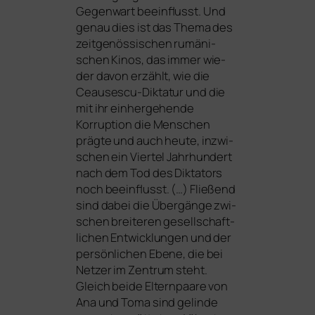
Gegenwart beein­flusst. Und
genau dies ist das Thema des
zeit­ge­nös­si­schen rumä­ni­
schen Kinos, das immer wie­
der davon erzählt, wie die
Ceausescu-Diktatur und die
mit ihr ein­her­ge­hen­de
Korruption die Menschen
präg­te und auch heu­te, inzwi­
schen ein Viertel Jahrhundert
nach dem Tod des Diktators
noch beein­flusst. (…) Fließend
sind dabei die Übergänge zwi­
schen brei­te­ren gesell­schaft­
li­chen Entwicklungen und der
per­sön­li­chen Ebene, die bei
Netzer im Zentrum steht.
Gleich bei­de Elternpaare von
Ana und Toma sind gelin­de