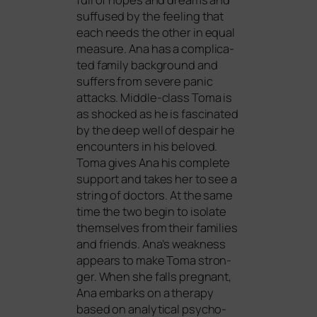
suf­fu­sed by the fee­ling that
each needs the other in equal
mea­su­re. Ana has a com­pli­ca­
ted fami­ly back­ground and
suf­fers from seve­re panic
attacks. Middle-class Toma is
as sho­cked as he is fasci­na­ted
by the deep well of des­pair he
encoun­ters in his bel­oved.
Toma gives Ana his com­ple­te
sup­port and takes her to see a
string of doc­tors. At the same
time the two begin to iso­la­te
them­sel­ves from their fami­lies
and fri­ends. Ana’s weak­ne­ss
appears to make Toma stron­
ger. When she falls pregnant,
Ana embarks on a the­ra­py
based on ana­ly­ti­cal psy­cho­