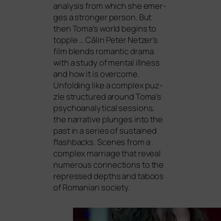
ana­ly­sis from which she emer­
ges a stron­ger per­son. But
then Toma’s world beg­ins to
topp­le … Călin Peter Netzer’s
film blends roman­tic dra­ma
with a stu­dy of men­tal ill­ness
and how it is over­co­me.
Unfolding like a com­plex puz­
zle struc­tu­red around Toma’s
psy­cho­ana­ly­ti­cal ses­si­ons,
the nar­ra­ti­ve plun­ges into the
past in a series of sus­tained
flash­backs. Scenes from a
com­plex mar­ria­ge that reve­al
num­e­rous con­nec­tions to the
repres­sed depths and taboos
of Romanian society.