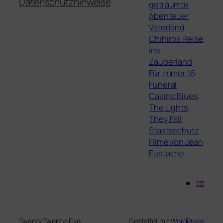
Datenschutzhinweise
geträumte
Abenteuer
Vaterland
Chihiros Reise
ins
Zauberland
Für immer 16
Funeral
Casino Blues
The Lights,
They Fall
Staatsschutz
Filme von Jean
Eustache
Twenty Twenty-Five
Gestaltet mit
WordPress