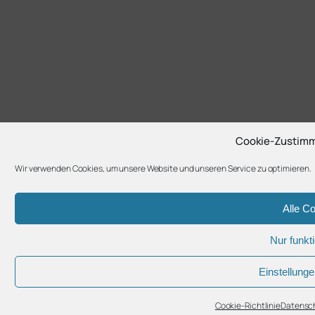
Cookie-Zustimm
Wir verwenden Cookies, um unsere Website und unseren Service zu optimieren.
Alle C
Nur funkt
Einstellung
Cookie-Richtlinie
Datensch