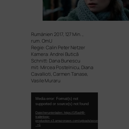
Rumänien 2017, 127 Min. ,
rum. OmU
Regie: Calin Peter Netzer
Kamera: Andrei Butică
Schnitt: Dana Bunescu
mit: Mircea Postelnicu, Diana
Cavallioti, Carmen Tanase,
Vasile Muraru
Video-
Media error: Format(s) not
Player
supported or source(s) not found
Datei herunterladen: https://1f5ad49-
trailerloop-
production.s3.amazonaws.com/uploads/asset_preview/video/file
_=1