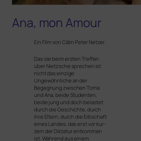
Ana, mon Amour
Ein Film von Călin Peter Netzer.
Das sie beim ers­ten Treffen
über Nietzsche spre­chen ist
nicht das ein­zi­ge
Ungewöhnliche an der
Begegnung zwi­schen Toma
und Ana, bei­de Studenten,
bei­de jung und doch belas­tet
durch die Geschichte, durch
ihre Eltern, durch die Erbschaft
eines Landes, das erst vor kur­
zem der Diktatur ent­kom­men
ist. Während aus einem