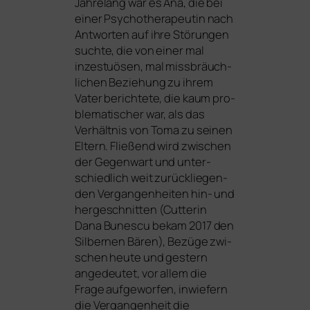
Jahrelang war es Ana, die bei
einer Psychotherapeutin nach
Antworten auf ihre Störungen
such­te, die von einer mal
inzes­tuö­sen, mal miss­bräuch­
li­chen Beziehung zu ihrem
Vater berich­te­te, die kaum pro­
ble­ma­ti­scher war, als das
Verhältnis von Toma zu sei­nen
Eltern. Fließend wird zwi­schen
der Gegenwart und unter­
schied­lich weit zurück­lie­gen­
den Vergangenheiten hin- und
her­ge­schnit­ten (Cutterin
Dana Bunescu bekam 2017 den
Silbernen Bären), Bezüge zwi­
schen heu­te und ges­tern
ange­deu­tet, vor allem die
Frage auf­ge­wor­fen, inwie­fern
die Vergangenheit die