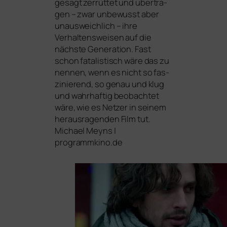
gesagt zer­rüt­tet und über­tra­
gen – zwar unbe­wusst aber
unaus­weich­lich – ihre
Verhaltensweisen auf die
nächs­te Generation. Fast
schon fata­lis­tisch wäre das zu
nen­nen, wenn es nicht so fas­
zi­nie­rend, so genau und klug
und wahr­haf­tig beob­ach­tet
wäre, wie es Netzer in sei­nem
her­aus­ra­gen­den Film tut.
Michael Meyns |
programmkino.de