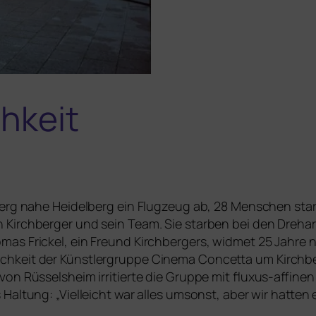
hkeit
 Berg nahe Heidelberg ein Flugzeug ab, 28 Menschen star
irchberger und sein Team. Sie star­ben bei den Dreharbe
mas Frickel, ein Freund Kirchbergers, wid­met 25 Jahre
hkeit der Künstlergruppe Cinema Concetta um Kirchberg
ld von Rüsselsheim irri­tier­te die Gruppe mit flu­xus-aff
s Haltung: „Vielleicht war alles umsonst, aber wir hat­ten