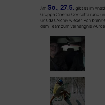
So., 27.5.
Am
gibt es im Ansch
Gruppe Cinema Concetta rund um Mar
uns das Archiv wie­der: von bren­
dem Team zum Verhängnis wurde