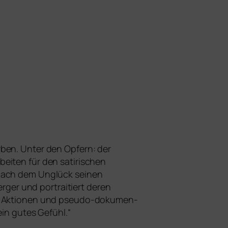
­ben. Unter den Opfern: der
iten für den sati­ri­schen
 nach dem Unglück sei­nen
er und por­trai­tiert deren
i­nen Aktionen und pseu­do-doku­men­
 ein gutes Gefühl.“