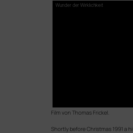
Wunder der Wirklichkeit
Film von
Thomas Frickel.
Shortly befo­re Christmas 1991 a his­