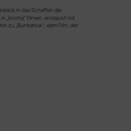
Einblick in das Schaffen der
 „Kirchis“ Filmen, ent­deckt mit
hin zu „Bunkerlow“, dem Film, der