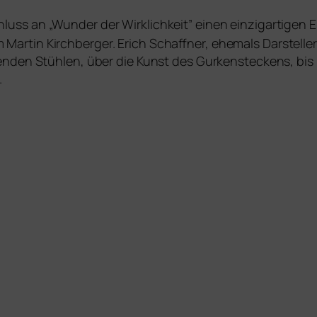
luss an „Wunder der Wirklichkeit” einen ein­zig­ar­ti­gen 
tin Kirchberger. Erich Schaffner, ehe­mals Darsteller in
nen­den Stühlen, über die Kunst des Gurkensteckens, bis 
.