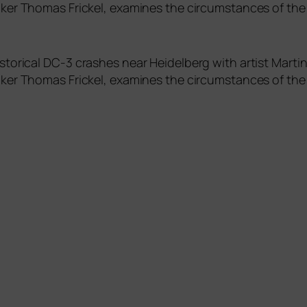
a­ker Thomas Frickel, exami­nes the cir­cum­s­tances of the
to­ri­cal
DC
‑3 cra­s­hes near Heidelberg with artist Mart
a­ker Thomas Frickel, exami­nes the cir­cum­s­tances of the