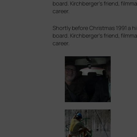
board. Kirchberger‘s fri­end, film­m
career.
Shortly befo­re Christmas 1991 a his­
board. Kirchberger‘s fri­end, film­m
career.