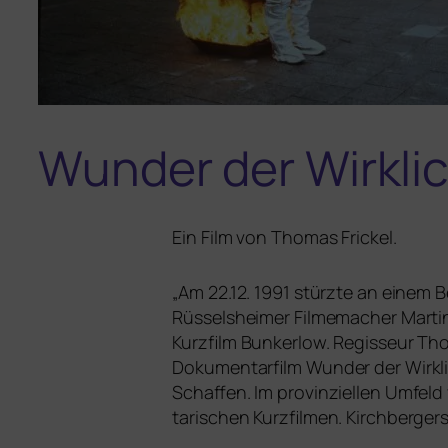
Wunder der Wirklic
Ein Film von
Thomas Frickel.
„
Am 22.12. 1991 stürz­te an einem
Rüsselsheimer Filmemacher Martin K
Kurzfilm Bunkerlow. Regisseur Tho
Dokumentarfilm Wunder der Wirklic
Schaffen. Im pro­vin­zi­el­len Umfe
ta­ri­schen Kurzfilmen. Kirchberger