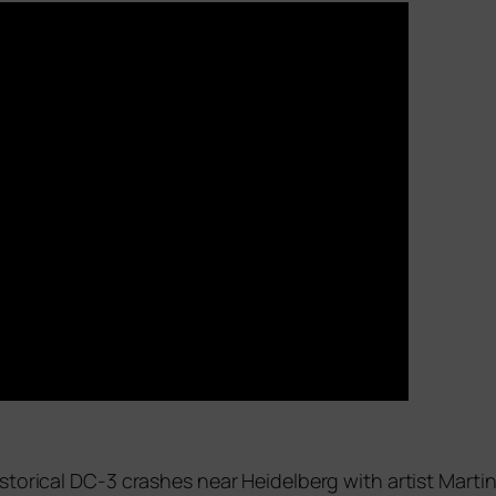
to­ri­cal
DC
‑3 cra­s­hes near Heidelberg with artist Mart