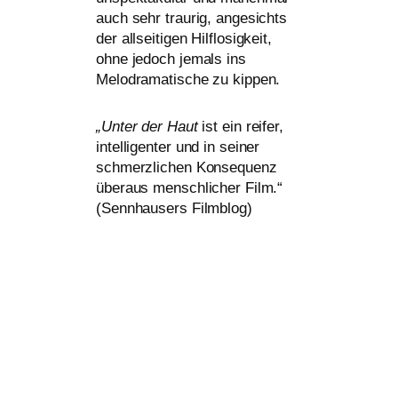
auch sehr trau­rig, ange­sichts
der all­sei­ti­gen Hilflosigkeit,
ohne jedoch jemals ins
Melodramatische zu kippen.
„
Unter der Haut
ist ein rei­fer,
intel­li­gen­ter und in sei­ner
schmerz­li­chen Konsequenz
über­aus mensch­li­cher Film.“
(Sennhausers Filmblog)