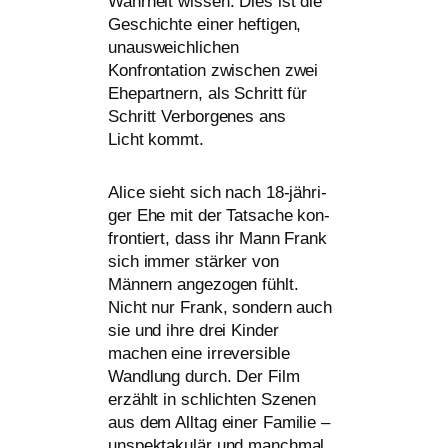
Wahrheit wis­sen. Dies ist die
Geschichte einer hef­ti­gen,
unaus­weich­li­chen
Konfrontation zwi­schen zwei
Ehepartnern, als Schritt für
Schritt Verborgenes ans
Licht kommt.
Alice sieht sich nach 18-jäh­ri­
ger Ehe mit der Tatsache kon­
fron­tiert, dass ihr Mann Frank
sich immer stär­ker von
Männern ange­zo­gen fühlt.
Nicht nur Frank, son­dern auch
sie und ihre drei Kinder
machen eine irrever­si­ble
Wandlung durch. Der Film
erzählt in schlich­ten Szenen
aus dem Alltag einer Familie –
unspek­ta­ku­lär und manch­mal