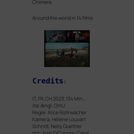
Chimera.
Around the world in 14 films
Credits
:
IT
,
FR
,
CH
2023, 134 Min.,
ital./engl. OmU
Regie: Alice Rohrwacher
Kamera: Hélène Louvart
Schnitt: Nelly Quettier
mit: Josh O’Connor, Carol