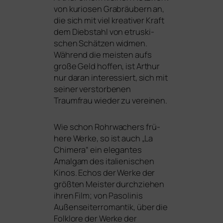
von kurio­sen Grabräubern an,
die sich mit viel krea­ti­ver Kraft
dem Diebstahl von etrus­ki­
schen Schätzen wid­men.
Während die meis­ten aufs
gro­ße Geld hof­fen, ist Arthur
nur dar­an inter­es­siert, sich mit
sei­ner ver­stor­be­nen
Traumfrau wie­der zu vereinen.
Wie schon Rohrwachers frü­
he­re Werke, so ist auch „La
Chimera“ ein ele­gan­tes
Amalgam des ita­lie­ni­schen
Kinos. Echos der Werke der
größ­ten Meister durch­zie­hen
ihren Film; von Pasolinis
Außenseiterromantik, über die
Folklore der Werke der