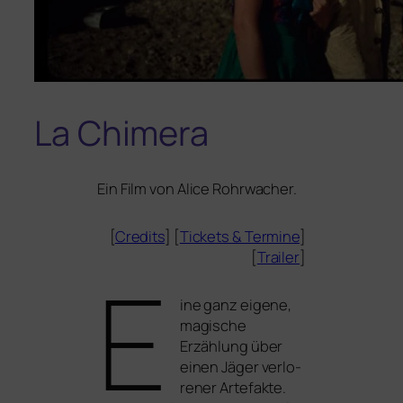
La Chimera
Ein Film von Alice Rohrwacher.
[
Credits
] [
Tickets
&
Termine
]
[
Trailer
]
E
ine ganz eige­ne,
magi­sche
Erzählung über
einen Jäger ver­lo­
re­ner Artefakte.