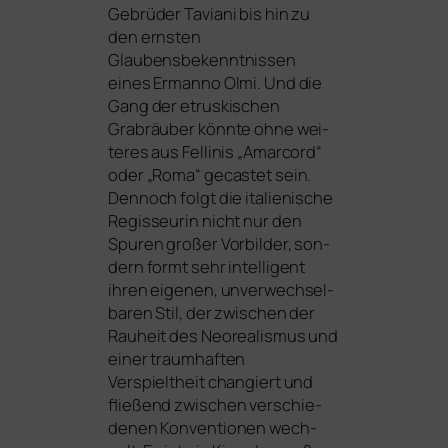
Gebrüder Taviani bis hin zu
den erns­ten
Glaubensbekenntnissen
eines Ermanno Olmi. Und die
Gang der etrus­ki­schen
Grabräuber könn­te ohne wei­
te­res aus Fellinis „Amarcord“
oder „Roma“ gecas­tet sein.
Dennoch folgt die ita­lie­ni­sche
Regisseurin nicht nur den
Spuren gro­ßer Vorbilder, son­
dern formt sehr intel­li­gent
ihren eige­nen, unver­wech­sel­
ba­ren Stil, der zwi­schen der
Rauheit des Neorealismus und
einer traum­haf­ten
Verspieltheit chan­giert und
flie­ßend zwi­schen ver­schie­
de­nen Konventionen wech­