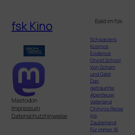
Bald im fsk:
fsk Kino
Schwarzers
Kosmos
Evidence
Ghost School
Von Scham
und Geld
Das
geträumte
Abenteuer
Mastodon
Vaterland
Impressum
Chihiros Reise
ins
Datenschutzhinweise
Zauberland
Für immer 16