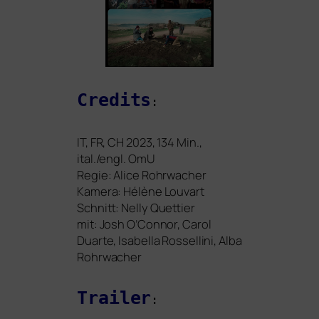
Credits
:
IT
,
FR
,
CH
2023, 134 Min.,
ital./engl. OmU
Regie: Alice Rohrwacher
Kamera: Hélène Louvart
Schnitt: Nelly Quettier
mit: Josh O’Connor, Carol
Duarte, Isabella Rossellini, Alba
Rohrwacher
Trailer
: