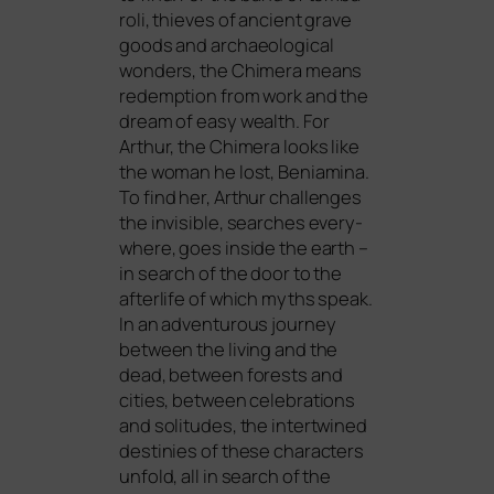
ro­li, thie­ves of anci­ent gra­ve
goods and archaeo­lo­gi­cal
won­ders, the Chimera means
redemp­ti­on from work and the
dream of easy wealth. For
Arthur, the Chimera looks like
the woman he lost, Beniamina.
To find her, Arthur chal­lenges
the invi­si­ble, sear­ches ever­y­
whe­re, goes insi­de the earth –
in search of the door to the
after­li­fe of which myths speak.
In an adven­tur­ous jour­ney
bet­ween the living and the
dead, bet­ween forests and
cities, bet­ween cele­bra­ti­ons
and soli­tu­des, the intert­wi­ned
desti­nies of the­se cha­rac­ters
unfold, all in search of the