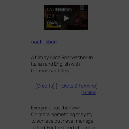
LA
CHIMERA
(Official Trailer,
OV
/d)
nach oben
A film by Alice Rohrwacher. In
Italian and English with
German subtitles.
[
Credits
] [
Tickets
&
Termine
]
[
Trailer
]
Everyone has their own
Chimera, some­thing they try
to achie­ve but never mana­ge
to find. For the band of tom­ba­