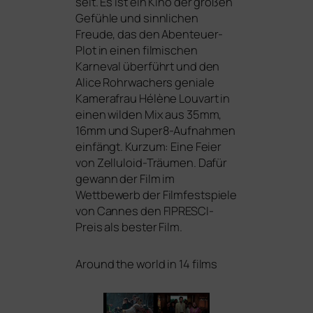
selt. Es ist ein Kino der gro­ßen
Gefühle und sinn­li­chen
Freude, das den Abenteuer-
Plot in einen fil­mi­schen
Karneval über­führt und den
Alice Rohrwachers genia­le
Kamerafrau Hélène Louvart in
einen wil­den Mix aus 35mm,
16mm und Super8-Aufnahmen
ein­fängt. Kurzum: Eine Feier
von Zelluloid-Träumen. Dafür
gewann der Film im
Wettbewerb der Filmfestspiele
von Cannes den FIPRESCI-
Preis als bes­ter Film.
Around the world in 14 films