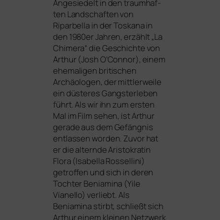
Angesiedelt in den traum­haf­
ten Landschaften von
Riparbella in der Toskana in
den 1980er Jahren, erzählt „La
Chimera“ die Geschichte von
Arthur (Josh O’Connor), einem
ehe­ma­li­gen bri­ti­schen
Archäologen, der mitt­ler­wei­le
ein düs­te­res Gangsterleben
führt. Als wir ihn zum ers­ten
Mal im Film sehen, ist Arthur
gera­de aus dem Gefängnis
ent­las­sen wor­den. Zuvor hat
er die altern­de Aristokratin
Flora (Isabella Rossellini)
getrof­fen und sich in deren
Tochter Beniamina (Yile
Vianello) ver­liebt. Als
Beniamina stirbt, schließt sich
Arthur einem klei­nen Netzwerk