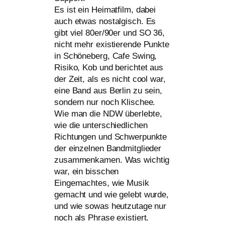
Es ist ein Heimatfilm, dabei
auch etwas nost­al­gisch. Es
gibt viel 80er/90er und
SO
36,
nicht mehr exis­tie­ren­de Punkte
in Schöneberg, Cafe Swing,
Risiko, Kob und berich­tet aus
der Zeit, als es nicht cool war,
eine Band aus Berlin zu sein,
son­dern nur noch Klischee.
Wie man die
NDW
über­leb­te,
wie die unter­schied­li­chen
Richtungen und Schwerpunkte
der ein­zel­nen Bandmitglieder
zusam­men­ka­men. Was wich­tig
war, ein biss­chen
Eingemachtes, wie Musik
gemacht und wie gelebt wur­de,
und wie sowas heut­zu­ta­ge nur
noch als Phrase exis­tiert.