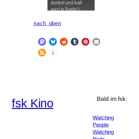
dun­kel und kalt
wird in Berlin‘ |
TRAILER
– Jetzt
für zuhause
nach oben
Bald im fsk:
fsk Kino
Watching
People
Watching