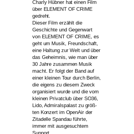
Charly Hübner hat einen Film
über
ELEMENT
OF
CRIME
gedreht.
Dieser Film erzählt die
Geschichte und Gegenwart
von
ELEMENT
OF
CRIME
, es
geht um Musik, Freundschaft,
eine Haltung zur Welt und über
das Geheimnis, wie man über
30 Jahre zusam­men Musik
macht. Er folgt der Band auf
einer klei­nen Tour durch Berlin,
die eigens zu die­sem Zweck
orga­ni­siert wur­de und die vom
klei­nen Privatclub über
SO36
,
Lido, Admiralspalast zu größ­
ten Konzert im OpenAir der
Zitadelle Spandau führ­te,
immer mit aus­ge­such­tem
Support.