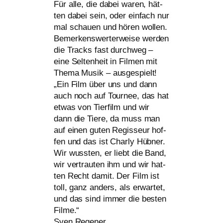
Für alle, die dabei waren, hät­
ten dabei sein, oder ein­fach nur
mal schau­en und hören wol­len.
Bemerkenswerterweise wer­den
die Tracks fast durch­weg –
eine Seltenheit in Filmen mit
Thema Musik – aus­ge­spielt!
„Ein Film über uns und dann
auch noch auf Tournee, das hat
etwas von Tierfilm und wir
dann die Tiere, da muss man
auf einen guten Regisseur hof­
fen und das ist Charly Hübner.
Wir wuss­ten, er liebt die Band,
wir ver­trau­ten ihm und wir hat­
ten Recht damit. Der Film ist
toll, ganz anders, als erwar­tet,
und das sind immer die bes­ten
Filme.“
Sven Regener