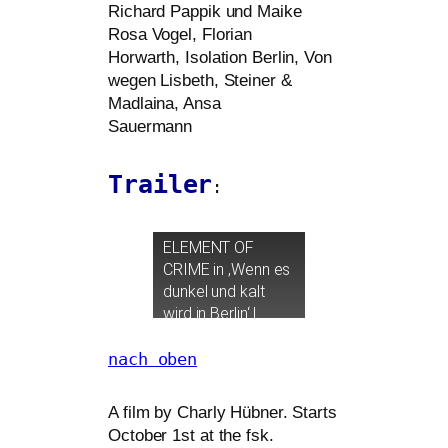
Richard Pappik und Maike
Rosa Vogel, Florian
Horwarth, Isolation Berlin, Von
wegen Lisbeth, Steiner
&
Madlaina, Ansa
Sauermann
Trailer
:
ELEMENT
OF
CRIME
in ‚Wenn es
dun­kel und kalt
wird in Berlin‘ |
TRAILER
– Jetzt
für zuhause
nach oben
A film by Charly Hübner. Starts
October 1st at the fsk.